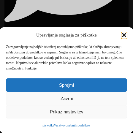
0
Upravljanje soglasja za piškotke
Open post by bonsaidekorativnerastline with ID
18092289863382021
Za zagotavljanje najboljših izkušenj uporabljamo piškotke, ki služijo shranjevanju
in/ali dostopu do podatkov o napravi. Soglasje za te tehnologije nam bo omogočilo
obdelavo podatkov, kot so vedenje pri brskanju ali edinstveni ID-ji, na tem spletnem
mestu. Neprivolitev ali preklic privolitve lahko negativno vpliva na nekatere
zmožnosti in funkcije.
View Instagram post by bonsaidekorativnerastline
Sprejmi
Zavrni
Prikaz nastavitev
piskotki
Varstvo osebnih podatkov