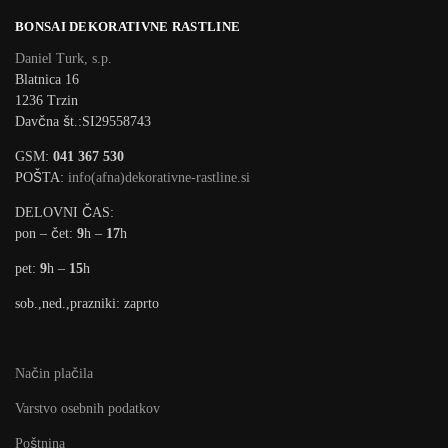
BONSAI DEKORATIVNE RASTLINE
Daniel Turk, s.p.
Blatnica 16
1236 Trzin
Davčna št.:SI29558743
GSM:
041 367 530
POŠTA:
info(afna)dekorativne-rastline.si
DELOVNI ČAS:
pon – čet:
9
h –
17
h
pet:
9
h –
15
h
sob.,ned.,prazniki: zaprto
Način plačila
Varstvo osebnih podatkov
Poštnina