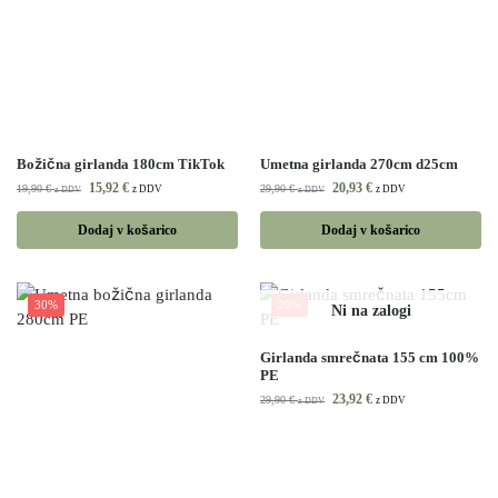
Božična girlanda 180cm TikTok
Umetna girlanda 270cm d25cm
15,92
€
20,93
€
19,90
€
29,90
€
z DDV
z DDV
z DDV
z DDV
Dodaj v košarico
Dodaj v košarico
30%
20%
Girlanda smrečnata 155 cm 100%
PE
23,92
€
29,90
€
z DDV
z DDV