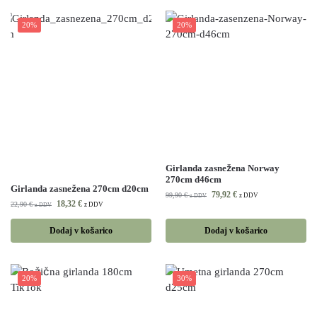
20%
20%
Girlanda zasnežena Norway
270cm d46cm
Girlanda zasnežena 270cm d20cm
79,92
€
99,90
€
z DDV
z DDV
18,32
€
22,90
€
z DDV
z DDV
Dodaj v košarico
Dodaj v košarico
20%
30%