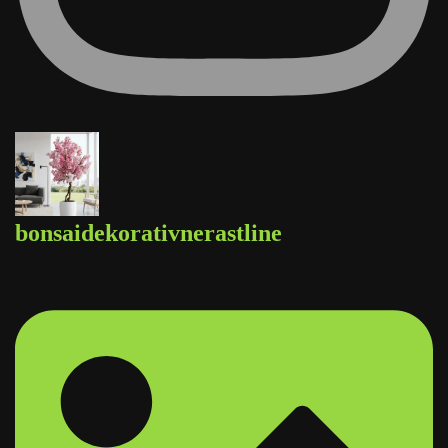
bonsaidekorativnerastline