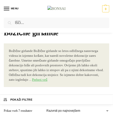
MENU
0
Iskanje
Domov
Novoletna dekoracija
Božične girlande
/
/
Božične girlande
Božične girlande Božične girlande so letos odličnega naravnega
videza in izjemno košate, kar naredi novoletne dekoracije zares
čarobne. Umetne smrečnate girlande omogočajo pravljično
dekoracijo hiše ali poslovnih prostorov. Ovijemo jih lahko okoli
stebrov, spustimo jih lahko iz stropov ali pa z njimi dekoriramo vhod.
Odlična tudi kot dekoracija stojnice. So izjmeno dobre kakovosti,
zato izgledajo ...
Preberi več
POKAŽI FILTRE
Prikaz vseh 7 rezultatov