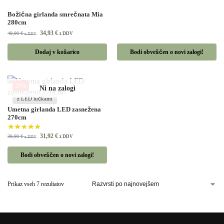
Božična girlanda smrečnata Mia
280cm
34,93
€
49,90
€
z DDV
z DDV
Dodaj v košarico
Bodi obveščen o novi zalogi!
20%
z LED lučkami
Umetna girlanda LED zasnežena
270cm
31,92
€
39,90
€
z DDV
z DDV
Bodi obveščen o novi zalogi!
Prikaz vseh 7 rezultatov