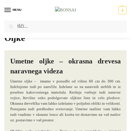
MENU
0
Iskanje
Domov
Umetne rastline
Umetna drevesa
Oljke
/
/
/
Oljke
Umetne oljke – okrasna drevesa
naravnega videza
Umetne oljke – imamo v ponudbi od višine 60 cm do 300 cm.
Izdelujemo tudi po naročilu. Izdelane so na naravnih steblih in iz
posebno kakovostnega materiala. Krošnja vsebuje tudi naravne
vejice, številne ozko podolgovate oljkine liste in celo plodove.
Okrasna dreveščka vam lahko izdelamo v poljubni obliki in velikosti.
Ponujamo tudi predhodno svetovanje. Umetne rastline vam lahko
tudi vsadimo v okrasne lonce ali korita ter dostavimo na vaš naslov
oz. postavimo v vaš prostor.