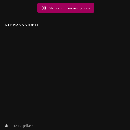
Sledite nam na instagramu
KJE NAS NAJDETE
🎄
umetne-jelke.si