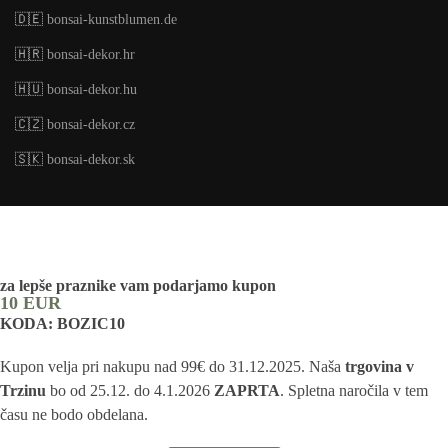
🇩🇪
bonsai-kunstblumen.de
🇭🇷
bonsai-dekor.hr
🇭🇺
bonsai-dekor.hu
🇨🇿
bonsai-dekor.cz
🇸🇰
bonsai-dekor.sk
za lepše praznike vam podarjamo kupon
10 EUR
KODA: BOZIC10
Kupon velja pri nakupu nad 99€ do 31.12.2025. Naša
trgovina v
Trzinu
bo od 25.12. do 4.1.2026
ZAPRTA
. Spletna naročila v tem
času ne bodo obdelana.