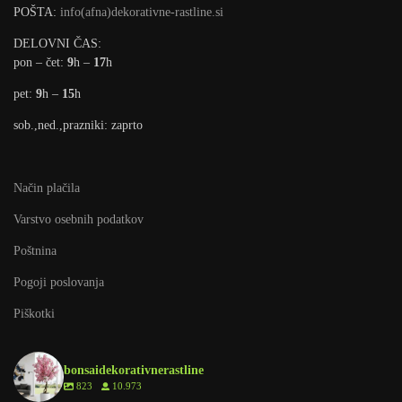
POŠTA:
info(afna)dekorativne-rastline.si
DELOVNI ČAS:
pon – čet:
9
h –
17
h
pet:
9
h –
15
h
sob.,ned.,prazniki: zaprto
Način plačila
Varstvo osebnih podatkov
Poštnina
Pogoji poslovanja
Piškotki
bonsaidekorativnerastline
823
10.973