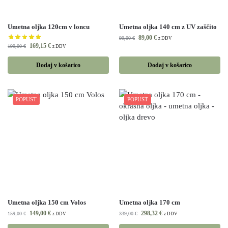
Umetna oljka 120cm v loncu
Umetna oljka 140 cm z UV zaščito
89,00
€
99,00
€
z DDV
169,15
€
199,00
€
z DDV
Dodaj v košarico
Dodaj v košarico
POPUST
POPUST
Umetna oljka 150 cm Volos
Umetna oljka 170 cm
149,00
€
298,32
€
159,00
€
339,00
€
z DDV
z DDV