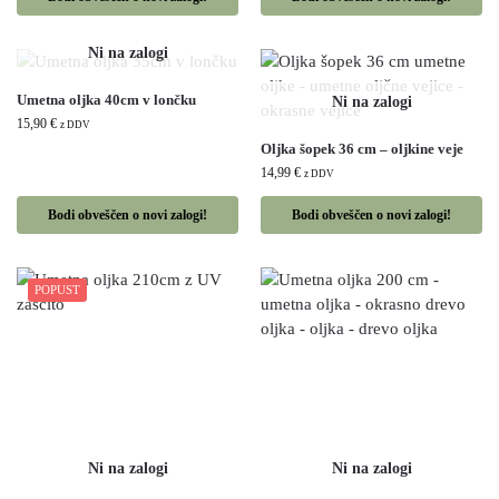
Umetna oljka 40cm v lončku
15,90
€
z DDV
Oljka šopek 36 cm – oljkine veje
14,99
€
z DDV
Bodi obveščen o novi zalogi!
Bodi obveščen o novi zalogi!
POPUST