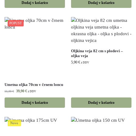
Dodaj v košarico
Dodaj v košarico
POPUST
Oljkina veja 82 cm s plodovi –
oljka veja
5,90
€
z DDV
Umetna oljka 70cm v črnem loncu
39,90
€
55,00
€
z DDV
Dodaj v košarico
Dodaj v košarico
Novo