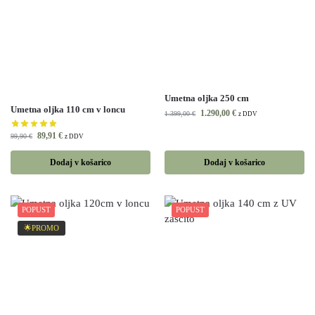
Umetna oljka 250 cm
Umetna oljka 110 cm v loncu
1.290,00
€
1.399,00
€
z DDV
89,91
€
99,90
€
z DDV
Dodaj v košarico
Dodaj v košarico
POPUST
POPUST
🌟PROMO