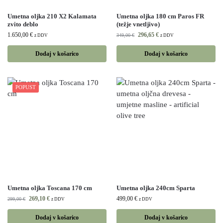
Umetna oljka 210 X2 Kalamata
Umetna oljka 180 cm Paros FR
zvito deblo
(težje vnetljivo)
1.650,00
€
296,65
€
349,00
€
z DDV
z DDV
Dodaj v košarico
Dodaj v košarico
POPUST
Umetna oljka Toscana 170 cm
Umetna oljka 240cm Sparta
269,10
€
499,00
€
299,00
€
z DDV
z DDV
Dodaj v košarico
Dodaj v košarico