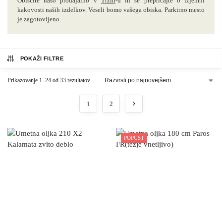
Obiščite našo prodajalno v
Trzin
-u in se prepričajte o izjemni
kakovosti naših izdelkov. Veseli bomo vašega obiska. Parkirno mesto
je zagotovljeno.
POKAŽI FILTRE
Prikazovanje 1–24 od 33 rezultatov
1
2
POPUST