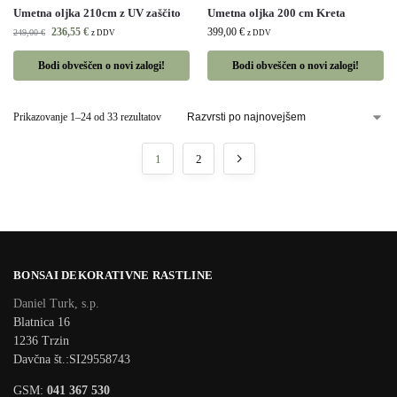
Umetna oljka 210cm z UV zaščito
Umetna oljka 200 cm Kreta
236,55
€
399,00
€
249,00
€
z DDV
z DDV
Bodi obveščen o novi zalogi!
Bodi obveščen o novi zalogi!
Prikazovanje 1–24 od 33 rezultatov
1
2
BONSAI DEKORATIVNE RASTLINE
Daniel Turk, s.p.
Blatnica 16
1236 Trzin
Davčna št.:SI29558743
GSM:
041 367 530