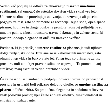
Vedno več podjetij se odloča za
dekoracijo pisarn z umetnimi
rastlinami
, saj omogočajo estetsko dovršen videz skozi vse leto.
Umetne rastline ne potrebujejo zalivanja, obrezovanja ali posebnih
pogojev za rast, zato so primerne za recepcije, sejne sobe, open space
pisarne, hodnike in druge poslovne prostore. Posebej priljubljene so
umetne palme, fikusi, monstere, travne dekoracije in zelene stene, ki
prostoru dodajo eleganco in občutek naravne svežine.
Prednost, ki jo prinašajo
umetne rastline za pisarne
, je tudi njihova
dolga življenjska doba. Izdelane so iz kakovostnih materialov, zato
ohranijo lep videz in barvo vrsto let. Poleg tega so primerne za vse
prostore, tudi tam, kjer prave rastline ne uspevajo. To pomeni manj
stroškov, manj skrbi in vedno brezhiben videz.
Če želite izboljšati ambient v podjetju, povečati vizualno privlačnost
prostora in ustvariti bolj prijazno delovno okolje, so
umetne rastline za
pisarne
odlična izbira. So praktična, elegantna in sodobna rešitev za
vsak poslovni prostor, kjer želite združiti estetiko, funkcionalnost in
enostavno vzdrževanje.