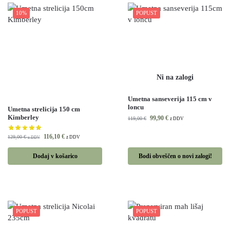
10%
POPUST
Umetna sanseverija 115 cm v
loncu
Umetna strelicija 150 cm
Kimberley
99,90
€
119,00
€
z DDV
116,10
€
129,00
€
z DDV
z DDV
Dodaj v košarico
Bodi obveščen o novi zalogi!
POPUST
POPUST