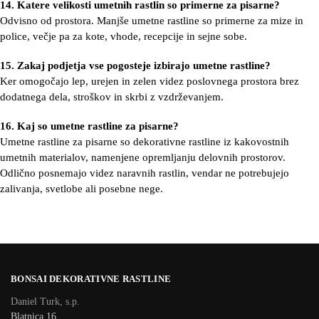
14. Katere velikosti umetnih rastlin so primerne za pisarne?
Odvisno od prostora. Manjše umetne rastline so primerne za mize in
police, večje pa za kote, vhode, recepcije in sejne sobe.
15. Zakaj podjetja vse pogosteje izbirajo umetne rastline?
Ker omogočajo lep, urejen in zelen videz poslovnega prostora brez
dodatnega dela, stroškov in skrbi z vzdrževanjem.
16. Kaj so umetne rastline za pisarne?
Umetne rastline za pisarne so dekorativne rastline iz kakovostnih
umetnih materialov, namenjene opremljanju delovnih prostorov.
Odlično posnemajo videz naravnih rastlin, vendar ne potrebujejo
zalivanja, svetlobe ali posebne nege.
BONSAI DEKORATIVNE RASTLINE
Daniel Turk, s.p.
Blatnica 16