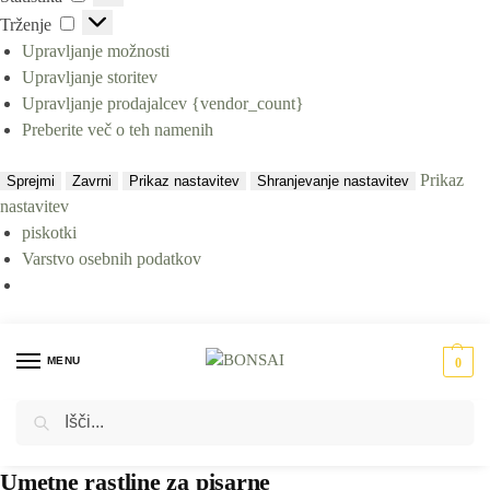
Trženje
Upravljanje možnosti
Upravljanje storitev
Upravljanje prodajalcev {vendor_count}
Preberite več o teh namenih
Prikaz
Sprejmi
Zavrni
Prikaz nastavitev
Shranjevanje nastavitev
nastavitev
piskotki
Varstvo osebnih podatkov
MENU
0
Iskanje
Domov
Rastline za pisarne
/
Umetne rastline za pisarne