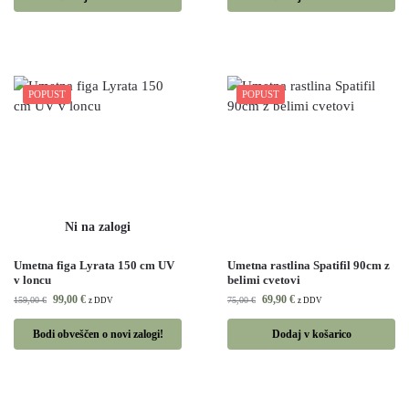
POPUST
POPUST
Umetna figa Lyrata 150 cm UV
Umetna rastlina Spatifil 90cm z
v loncu
belimi cvetovi
99,00
€
69,90
€
159,00
€
75,00
€
z DDV
z DDV
Bodi obveščen o novi zalogi!
Dodaj v košarico