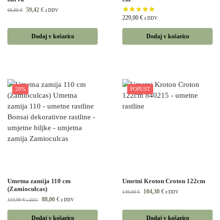
59,42
€
69,90
€
z DDV
229,00
€
z DDV
Dodaj v košarico
Dodaj v košarico
20%
POPUST
Umetna zamija 110 cm
Umetni Kroton Croton 122cm
(Zamioculcas)
104,30
€
149,00
€
z DDV
88,00
€
110,00
€
z DDV
z DDV
Dodaj v košarico
Dodaj v košarico