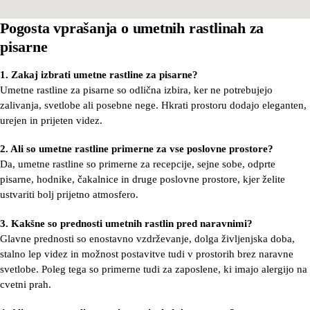
Pogosta vprašanja o umetnih rastlinah za
pisarne
1. Zakaj izbrati umetne rastline za pisarne?
Umetne rastline za pisarne so odlična izbira, ker ne potrebujejo
zalivanja, svetlobe ali posebne nege. Hkrati prostoru dodajo eleganten,
urejen in prijeten videz.
2. Ali so umetne rastline primerne za vse poslovne prostore?
Da, umetne rastline so primerne za recepcije, sejne sobe, odprte
pisarne, hodnike, čakalnice in druge poslovne prostore, kjer želite
ustvariti bolj prijetno atmosfero.
3. Kakšne so prednosti umetnih rastlin pred naravnimi?
Glavne prednosti so enostavno vzdrževanje, dolga življenjska doba,
stalno lep videz in možnost postavitve tudi v prostorih brez naravne
svetlobe. Poleg tega so primerne tudi za zaposlene, ki imajo
alergijo na
cvetni prah
.