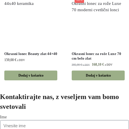
Okrasni lonec Beauty zlat 44×40
Okrasni lonec za rože Luxe 70
cm belo zlat
159,00
€
z DDV
168,10
€
205,00
€
z DDV
z DDV
Dodaj v košarico
Dodaj v košarico
Kontaktirajte nas, z veseljem vam bomo
svetovali
Ime