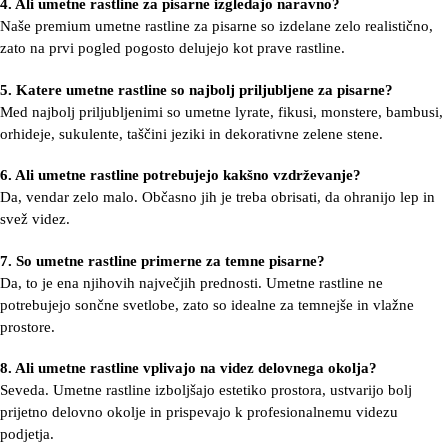
4. Ali umetne rastline za pisarne izgledajo naravno?
Naše premium umetne rastline za pisarne so izdelane zelo realistično,
zato na prvi pogled pogosto delujejo kot prave rastline.
5. Katere umetne rastline so najbolj priljubljene za pisarne?
Med najbolj priljubljenimi so
umetne lyrate
, fikusi, monstere, bambusi,
orhideje
, sukulente,
taščini jeziki
in
dekorativne zelene stene
.
6. Ali umetne rastline potrebujejo kakšno vzdrževanje?
Da, vendar zelo malo. Občasno jih je treba obrisati, da ohranijo lep in
svež videz.
7. So umetne rastline primerne za temne pisarne?
Da, to je ena njihovih največjih prednosti. Umetne rastline ne
potrebujejo sončne svetlobe, zato so idealne za temnejše in vlažne
prostore.
8. Ali umetne rastline vplivajo na videz delovnega okolja?
Seveda. Umetne rastline izboljšajo estetiko prostora, ustvarijo bolj
prijetno delovno okolje in prispevajo k profesionalnemu videzu
podjetja.