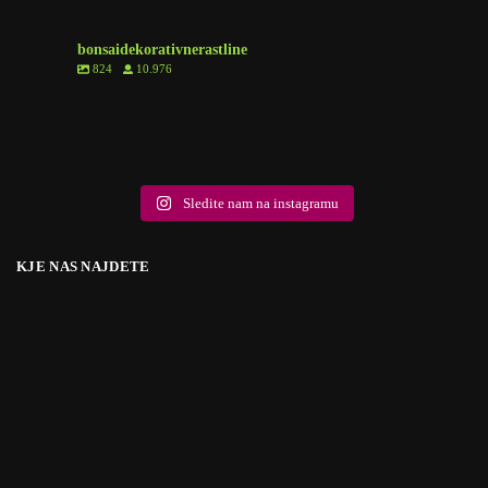
bonsaidekorativnerastline
824
10.976
6
1
8
0
6
1
6
0
2
0
10
2
9
0
18
0
5
1
Sledite nam na instagramu
KJE NAS NAJDETE