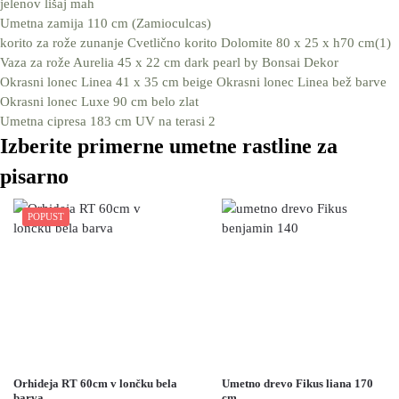
jelenov lišaj mah
Umetna zamija 110 cm (Zamioculcas)
korito za rože zunanje Cvetlično korito Dolomite 80 x 25 x h70 cm(1)
Vaza za rože Aurelia 45 x 22 cm dark pearl by Bonsai Dekor
Okrasni lonec Linea 41 x 35 cm beige Okrasni lonec Linea bež barve
Okrasni lonec Luxe 90 cm belo zlat
Umetna cipresa 183 cm UV na terasi 2
Izberite primerne umetne rastline za
pisarno
POPUST
Orhideja RT 60cm v lončku bela
Umetno drevo Fikus liana 170
barva
cm