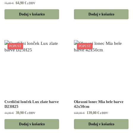
64,90
€
75,00
€
z DDV
Dodaj v košarico
Dodaj v košarico
POPUST
POPUST
Cvetlični lonček Lux zlate barve
Okrasni lonec Mia bele barve
D23H25
42x50cm
39,90
€
139,00
€
44,90
€
159,00
€
z DDV
z DDV
Dodaj v košarico
Dodaj v košarico