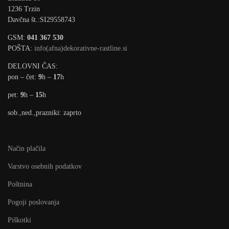
1236 Trzin
Davčna št.:SI29558743
GSM:
041 367 530
POŠTA:
info(afna)dekorativne-rastline.si
DELOVNI ČAS:
pon – čet:
9
h –
17
h
pet:
9
h –
15
h
sob.,ned.,prazniki: zaprto
Način plačila
Varstvo osebnih podatkov
Poštnina
Pogoji poslovanja
Piškotki