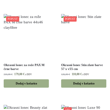
POPUST
POPUST
Okrasni lonec za rože PAX M
Okrasni lonec Stin zlate barve
črne barve
57 x v55 cm
179,00
€
110,00
€
210,00
€
126,00
€
z DDV
z DDV
Dodaj v košarico
Dodaj v košarico
18%