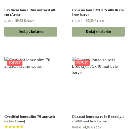
Cvetlični lonec Rim antracit 40
Okrasni lonec MOON 40×36 cm
cm (Ares)
črne barve
39,53
€
105,30
€
59,00
€
117,00
€
z DDV
z DDV
Dodaj v košarico
Dodaj v košarico
POPUST
POPUST
Cvetlični lonec slim 70 antracit
Okrasni lonec za rože Brooklyn
(Schio Cono)
75×40 mat bele barve
74,90
€
79,00
€
z DDV