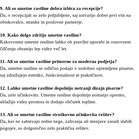
9. Ali so umetne rastline dobra izbira za recepcije?
Da, v recepcijah so zelo priljubljene, saj ustvarijo dober prvi vtis na
obiskovalce, stranke in poslovne partnerje.
10. Kako dolgo zdržijo umetne rastline?
Kakovostne umetne rastline lahko ob pravilni uporabi in osnovnem
čiščenju ohranijo lep videz več let.
11. Ali so umetne rastline primerne za moderna podjetja?
Da, umetne rastline se odlično podajo v sodobno opremljene pisarne,
saj združujejo estetiko, funkcionalnost in praktičnost.
12. Lahko umetne rastline dopolnijo notranji dizajn pisarne?
Da, zelo učinkovito. Umetne rastline dopolnijo notranjo opremo,
ublažijo videz prostora in dodajo občutek topline.
13. Ali so umetne rastline stroškovno učinkovita rešitev?
Da, ker ne zahtevajo redne nege, zalivanja ali menjave zaradi slabih
pogojev, so dolgoročno zelo praktična rešitev.