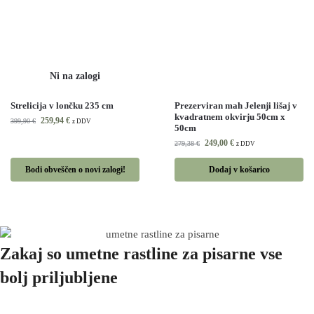
Strelicija v lončku 235 cm
Prezerviran mah Jelenji lišaj v
kvadratnem okvirju 50cm x
259,94
€
399,90
€
z DDV
50cm
249,00
€
279,38
€
z DDV
Bodi obveščen o novi zalogi!
Dodaj v košarico
Zakaj so umetne rastline za pisarne vse
bolj priljubljene