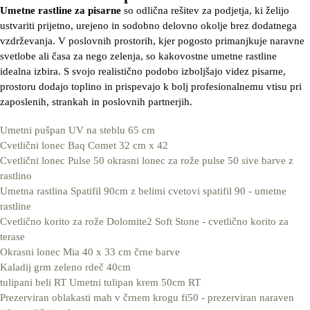
Umetne rastline za pisarne
so odlična rešitev za podjetja, ki želijo
ustvariti prijetno, urejeno in sodobno delovno okolje brez dodatnega
vzdrževanja. V poslovnih prostorih, kjer pogosto primanjkuje naravne
svetlobe ali časa za nego zelenja, so kakovostne umetne rastline
idealna izbira. S svojo realistično podobo izboljšajo videz pisarne,
prostoru dodajo toplino in prispevajo k bolj profesionalnemu vtisu pri
zaposlenih, strankah in poslovnih partnerjih.
Umetni pušpan UV na steblu 65 cm
Cvetlični lonec Baq Comet 32 cm x 42
Cvetlični lonec Pulse 50 okrasni lonec za rože pulse 50 sive barve z
rastlino
Umetna rastlina Spatifil 90cm z belimi cvetovi spatifil 90 - umetne
rastline
Cvetlično korito za rože Dolomite2 Soft Stone - cvetlično korito za
terase
Okrasni lonec Mia 40 x 33 cm črne barve
Kaladij grm zeleno rdeč 40cm
tulipani beli RT Umetni tulipan krem 50cm RT
Prezerviran oblakasti mah v črnem krogu fi50 - prezerviran naraven