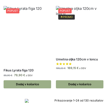
POPUST
POPUST
🌟PROMO
Umetna oljka 120cm v loncu
169,15
€
199,00
€
z DDV
Fikus Lyrata figa 120
79,90
€
89,90
€
z DDV
Dodaj v košarico
Dodaj v košarico
Prikazovanje 1–24 od 130 rezultatov