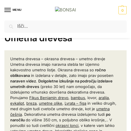
MENU
0
Iskanje
Domov
Umetne rastline
Umetna drevesa
/
/
Umetna drevesa
Umetna drevesa – okrasna drevesa – umetno drevje
Umetna drevesa imajo naravna stebla ter izjemno
kakovostno umetno listje. Okrasna drevesa so
ročno
oblikovana
in izdelana v detajle, zato imajo prav poseben
naraven videz
.
Dolgoletne izkušnje na področju izdelave
umetnih dreves
(preko 30 let) nam omogočajo, da
izdelujemo vrhunsko dovršena dekorativna drevesa.
Ponujamo
Fikus Benjamin drevo
,
bambus
, lovor,
aralija
,
evkalipt
,
breza
,
umetne oljke
,
Lyrata – figa
in veliko drugih,
med drugim tudi cvetoče umetno drevje, kot je
umetna
češnja
. Dekorativna umetna drevesa izdelujemo tudi
po
naročilu
do višine 350 cm, s poljubno obliko krošnje,.. V
ponudbi so tudi cvetlični
okrasni lonci
, v katere vam lahko