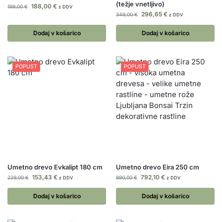
(težje vnetljivo)
188,00
€
199,00
€
z DDV
296,65
€
349,00
€
z DDV
Dodaj v košarico
Dodaj v košarico
POPUST
POPUST
Umetno drevo Evkalipt 180 cm
Umetno drevo Eira 250 cm
153,43
€
792,10
€
229,00
€
890,00
€
z DDV
z DDV
Dodaj v košarico
Dodaj v košarico