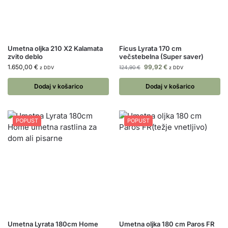
Umetna oljka 210 X2 Kalamata
Ficus Lyrata 170 cm
zvito deblo
večstebelna (Super saver)
1.650,00
€
99,92
€
124,90
€
z DDV
z DDV
Dodaj v košarico
Dodaj v košarico
POPUST
POPUST
Umetna Lyrata 180cm Home
Umetna oljka 180 cm Paros FR