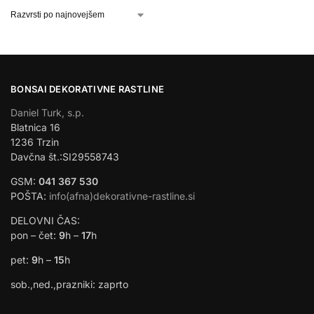
BONSAI DEKORATIVNE RASTLINE
Daniel Turk, s.p.
Blatnica 16
1236 Trzin
Davčna št.:SI29558743
GSM:
041 367 530
POŠTA:
info(afna)dekorativne-rastline.si
DELOVNI ČAS:
pon – čet:
9
h –
17
h
pet:
9
h –
15
h
sob.,ned.,prazniki: zaprto