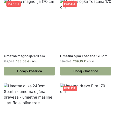
POPUST
POPUST
Umetna magnolija 170 cm
Umetna oljka Toscana 170 cm
138,58
€
269,10
€
169,00
€
299,00
€
z DDV
z DDV
Dodaj v košarico
Dodaj v košarico
POPUST