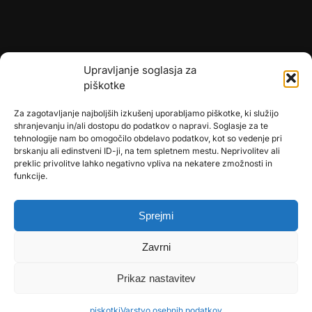
Upravljanje soglasja za
piškotke
Za zagotavljanje najboljših izkušenj uporabljamo piškotke, ki služijo
shranjevanju in/ali dostopu do podatkov o napravi. Soglasje za te
tehnologije nam bo omogočilo obdelavo podatkov, kot so vedenje pri
brskanju ali edinstveni ID-ji, na tem spletnem mestu. Neprivolitev ali
preklic privolitve lahko negativno vpliva na nekatere zmožnosti in
🎄
umetne-jelke.si
funkcije.
🇩🇪
bonsai-kunstblumen.de
Sprejmi
🇭🇷
bonsai-dekor.hr
Zavrni
🇭🇺
bonsai-dekor.hu
🇨🇿
bonsai-dekor.cz
Prikaz nastavitev
🇸🇰
bonsai-dekor.sk
piskotki
Varstvo osebnih podatkov