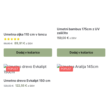
Umetni bambus 175cm z UV
zaščito
Umetna oljka 110 cm v loncu
159,00
€
z DDV
89,91
€
99,90
€
z DDV
Dodaj v košarico
Dodaj v košarico
POPUST
POPUST
Umetno drevo Evkalipt 150 cm
122,55
€
129,00
€
z DDV