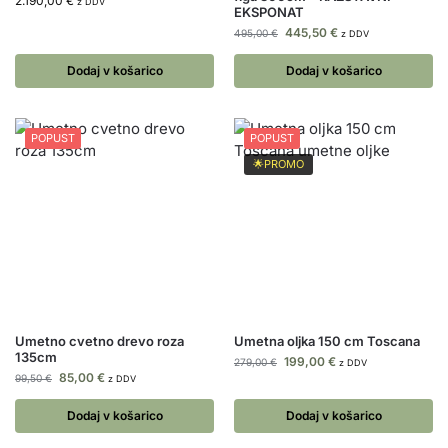
2.190,00
€
z DDV
EKSPONAT
445,50
€
495,00
€
z DDV
Dodaj v košarico
Dodaj v košarico
POPUST
POPUST
🌟PROMO
Umetno cvetno drevo roza
Umetna oljka 150 cm Toscana
135cm
199,00
€
279,00
€
z DDV
85,00
€
99,50
€
z DDV
Dodaj v košarico
Dodaj v košarico