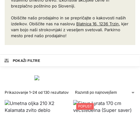
vstavimo umetno drevo. Izkoristite akcijske cene in
brezplačno poštnino po Sloveniji.
Obiščite našo prodajalno in se prepričajte o kakovosti naših
izdelkov. Obiščite nas na naslovu
Blatnica 16, 1236 Trzin,
kjer
vam bojo naši strokovnjaki z veseljem svetovali. Parkirno
mesto pred našo prodajalno!
POKAŽI FILTRE
Prikazovanje 1–24 od 130 rezultatov
POPUST