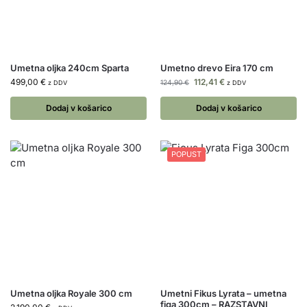
Umetna oljka 240cm Sparta
Umetno drevo Eira 170 cm
499,00
€
112,41
€
124,90
€
z DDV
z DDV
Dodaj v košarico
Dodaj v košarico
POPUST
Umetna oljka Royale 300 cm
Umetni Fikus Lyrata – umetna
figa 300cm – RAZSTAVNI