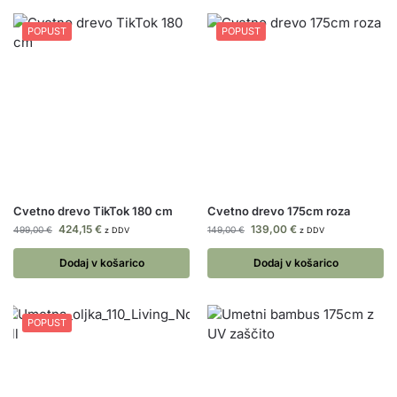
POPUST
POPUST
Cvetno drevo TikTok 180 cm
Cvetno drevo 175cm roza
424,15
€
139,00
€
499,00
€
149,00
€
z DDV
z DDV
Dodaj v košarico
Dodaj v košarico
POPUST