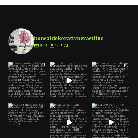
bonsaidekorativnerastline
823
10.974