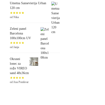
Umetna Sansevierija Urban
120 cm
od Nika
Zeleni panel
Barcelona
100x100cm UV
od Janja
Okrasni
lonec za
rože VIREO
sand 48x36cm
od Ana Ponikvar