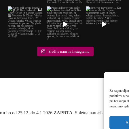
Sledite nam na instagramu
Za zagotavljan
podatkov o na
pri brskanju a
negativno vpli
inu
bo od 25.12. do 4.1.2026
ZAPRTA
. Spletna naročila v tem času 
S