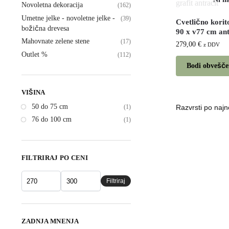
Novoletna dekoracija
(162)
Umetne jelke - novoletne jelke -
(39)
Cvetlično kori
božična drevesa
90 x v77 cm ant
Mahovnate zelene stene
(17)
279,00
€
z DDV
Outlet %
(112)
Bodi obveščen
VIŠINA
50 do 75 cm
(1)
76 do 100 cm
(1)
FILTRIRAJ PO CENI
Filtriraj
ZADNJA MNENJA