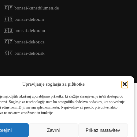
🇩🇪
bonsai-kunstblumen.de
🇭🇷
bonsai-dekor.hr
🇭🇺
bonsai-dekor.hu
🇨🇿
bonsai-dekor.cz
🇸🇰
bonsai-dekor.sk
Upravljanje soglasja za piškotke
je najboljših izkušenj uporabljamo piškotke, ki služijo shranjevanju in/ali dostopu do
pravi. Soglasje za te tehnologije nam bo omogočilo obdelavo podatkov, kot so vedenje
li edinstveni ID-ji, na tem spletnem mestu. Neprivolitev ali preklic privolitve lahko
va na nekatere zmožnosti in funkcije.
ne bodo obdelana.
prejmi
Zavrni
Prikaz nastavitev