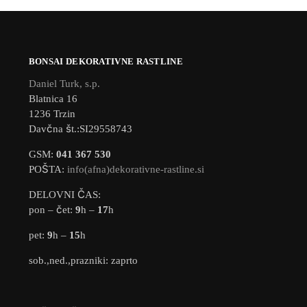
BONSAI DEKORATIVNE RASTLINE
Daniel Turk, s.p.
Blatnica 16
1236 Trzin
Davčna št.:SI29558743
GSM:
041 367 530
POŠTA:
info(afna)dekorativne-rastline.si
DELOVNI ČAS:
pon – čet:
9
h –
17
h
pet:
9
h –
15
h
sob.,ned.,prazniki: zaprto