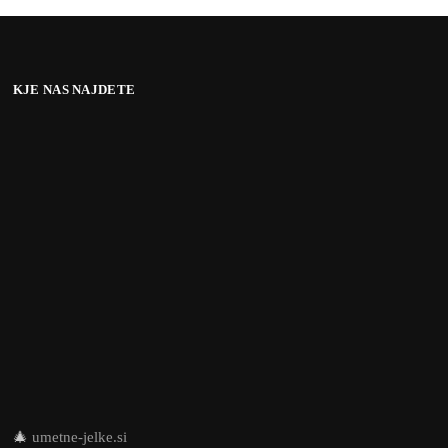
KJE NAS NAJDETE
🎄
umetne-jelke.si