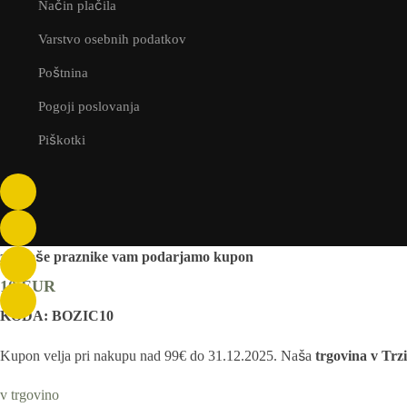
Način plačila
Varstvo osebnih podatkov
Poštnina
Pogoji poslovanja
Piškotki
za lepše praznike vam podarjamo kupon
10 EUR
KODA: BOZIC10
Kupon velja pri nakupu nad 99€ do 31.12.2025. Naša
trgovina v Trz
v trgovino