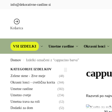
info@dekorativne-rastline.si
Košarica
VSI IZDELKI
Umetne rastline
Okrasni lonci
Domov
Izdelki označeni z “cappucino barva”
/
KATEGORIJE IZDELKOV
cappu
Zelene stene - žive meje
(48)
Okrasni lonci - cvetlična korita
(344)
Umetne rastline
(502)
Umetno cvetje
(234)
Umetna trava na roli
(12)
Dodatki za dom
(52)