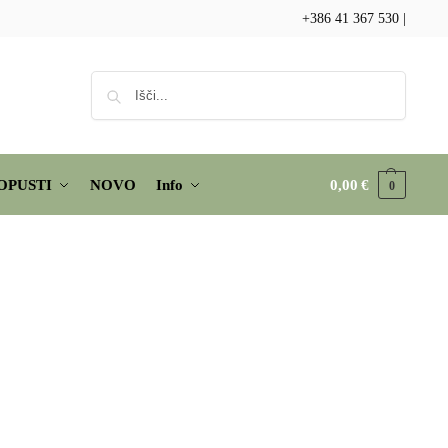
+386 41 367 530
|
Iskanje
OPUSTI
NOVO
Info
0,00
€
0