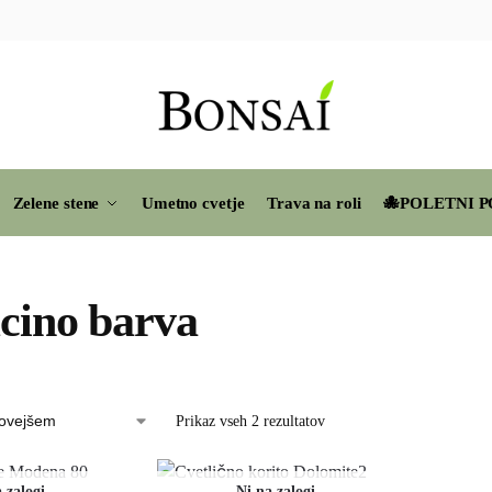
Zelene stene
Umetno cvetje
Trava na roli
🐙POLETNI P
cino barva
Prikaz vseh 2 rezultatov