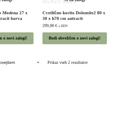
to Modena 27 x
Cvetlično korito Dolomite2 80 x
racit barva
30 x h70 cm antracit
299,00
€
z DDV
 o novi zalogi!
Bodi obveščen o novi zalogi!
Prikaz vseh 2 rezultatov