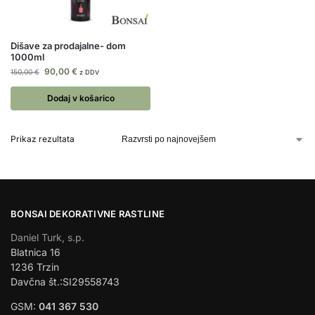
Dišave za prodajalne- dom
1000ml
90,00
€
150,00
€
z DDV
Dodaj v košarico
Prikaz rezultata
BONSAI DEKORATIVNE RASTLINE
Daniel Turk, s.p.
Blatnica 16
1236 Trzin
Davčna št.:SI29558743
GSM:
041 367 530