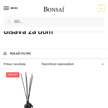
MENU
0
Iskanje
Domov
Izdelki označeni z “dišava za dom”
/
dišava za dom
POKAŽI FILTRE
Prikaz rezultata
POPUST