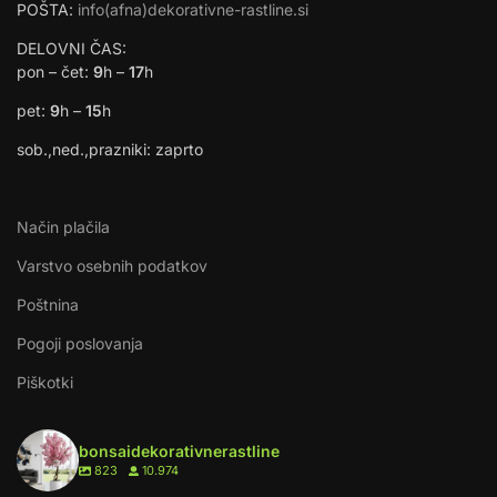
POŠTA:
info(afna)dekorativne-rastline.si
DELOVNI ČAS:
pon – čet:
9
h –
17
h
pet:
9
h –
15
h
sob.,ned.,prazniki: zaprto
Način plačila
Varstvo osebnih podatkov
Poštnina
Pogoji poslovanja
Piškotki
bonsaidekorativnerastline
823
10.974