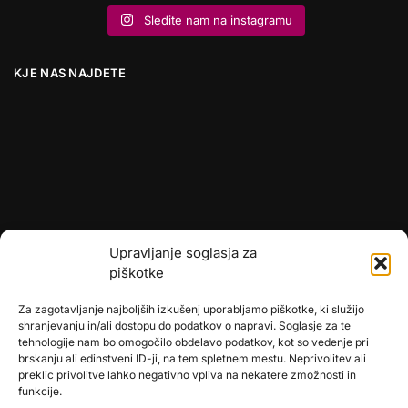
Sledite nam na instagramu
KJE NAS NAJDETE
Upravljanje soglasja za
piškotke
Za zagotavljanje najboljših izkušenj uporabljamo piškotke, ki služijo
shranjevanju in/ali dostopu do podatkov o napravi. Soglasje za te
tehnologije nam bo omogočilo obdelavo podatkov, kot so vedenje pri
brskanju ali edinstveni ID-ji, na tem spletnem mestu. Neprivolitev ali
preklic privolitve lahko negativno vpliva na nekatere zmožnosti in
🎄
umetne-jelke.si
funkcije.