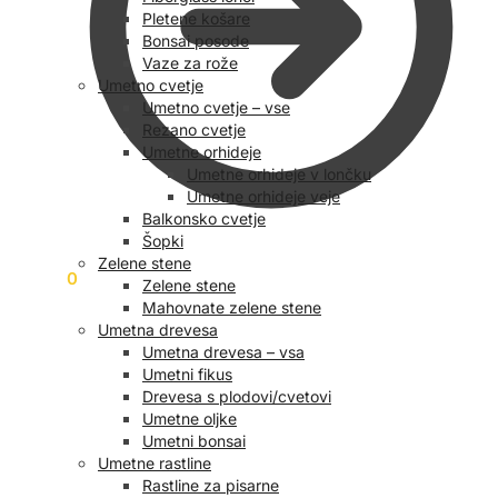
Pletene košare
Bonsai posode
Vaze za rože
Umetno cvetje
Umetno cvetje – vse
Rezano cvetje
Umetne orhideje
Umetne orhideje v lončku
Umetne orhideje veje
Balkonsko cvetje
Šopki
Zelene stene
0,00
€
0
Zelene stene
Mahovnate zelene stene
Umetna drevesa
Umetna drevesa – vsa
Umetni fikus
Drevesa s plodovi/cvetovi
Umetne oljke
Umetni bonsai
Umetne rastline
Rastline za pisarne