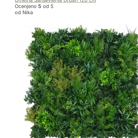
Umetna Sansevierija Urban 120 cm
Ocenjeno
5
od 5
od Nika