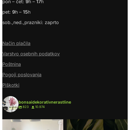
pon – čet:
9
h –
17
h
pet:
9
h –
15
h
sob.,ned.,prazniki: zaprto
Način plačila
Varstvo osebnih podatkov
Poštnina
Pogoji poslovanja
Piškotki
bonsaidekorativnerastline
823
10.974