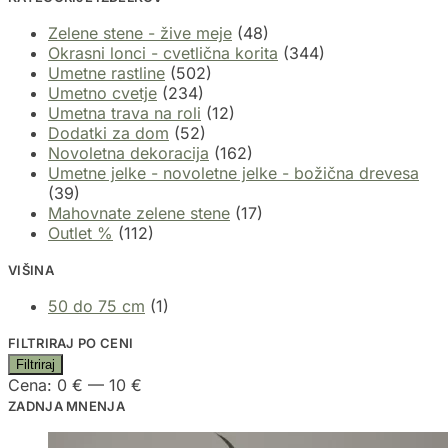
Zelene stene - žive meje
(48)
Okrasni lonci - cvetlična korita
(344)
Umetne rastline
(502)
Umetno cvetje
(234)
Umetna trava na roli
(12)
Dodatki za dom
(52)
Novoletna dekoracija
(162)
Umetne jelke - novoletne jelke - božična drevesa
(39)
Mahovnate zelene stene
(17)
Outlet %
(112)
VIŠINA
50 do 75 cm
(1)
FILTRIRAJ PO CENI
Filtriraj
Cena:
0 €
—
10 €
ZADNJA MNENJA