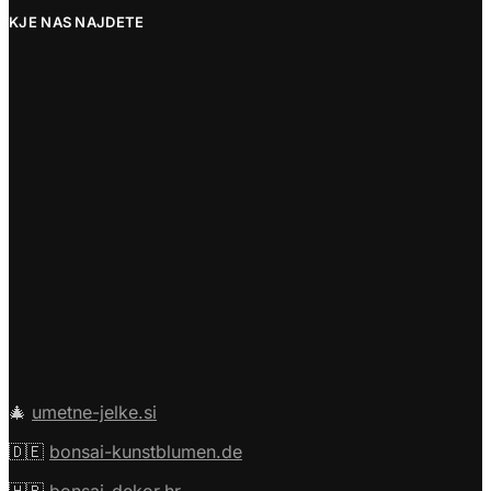
KJE NAS NAJDETE
🎄
umetne-jelke.si
🇩🇪
bonsai-kunstblumen.de