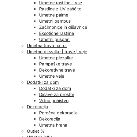
Umetne rastline – vse
Rastline z UV zaščito
Umetne palme
Umetni bambus
Začimbnice in dišavnice
Eksotične rastline
Umetni pušpani
Umetna trava na roli
Umetne plezalke | trave | veje
Umetne plezalke
Pampaške trave
Dekorativne trave
Umetne veje
Dodatki za dom
Dodatki za dom
Dišave za prostor
Vrtno pohištvo
Dekoracija
Poročna dekoracija
Dekoracija
Umetna hrana
Outlet %