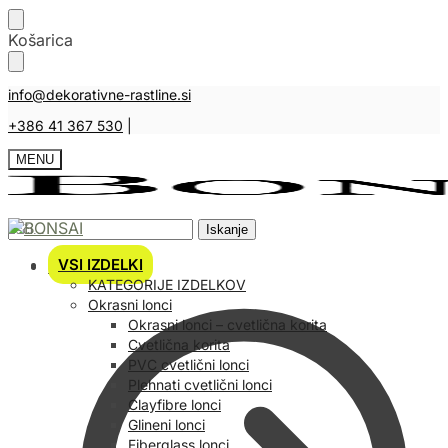
Košarica
info@dekorativne-rastline.si
+386 41 367 530
|
MENU
Iskanje
VSI IZDELKI
Košarica
KATEGORIJE IZDELKOV
Okrasni lonci
Okrasni lonci – cvetlična korita
Cvetlična korita
PVC cvetlični lonci
Plehnati cvetlični lonci
Clayfibre lonci
Glineni lonci
Fiberglass lonci