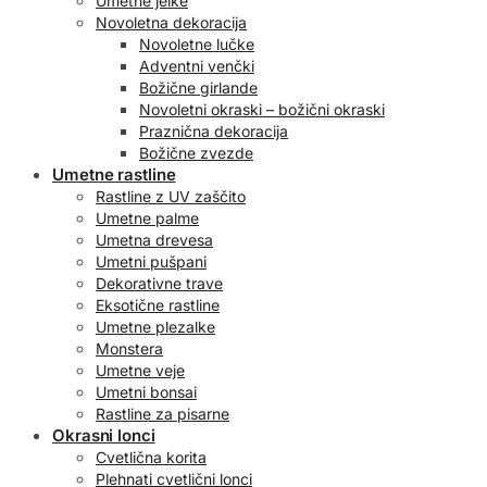
Umetne jelke
Novoletna dekoracija
Novoletne lučke
Adventni venčki
Božične girlande
Novoletni okraski – božični okraski
Praznična dekoracija
Božične zvezde
Umetne rastline
Rastline z UV zaščito
Umetne palme
Umetna drevesa
Umetni pušpani
Dekorativne trave
Eksotične rastline
Umetne plezalke
Monstera
Umetne veje
Umetni bonsai
Rastline za pisarne
Okrasni lonci
Cvetlična korita
Plehnati cvetlični lonci