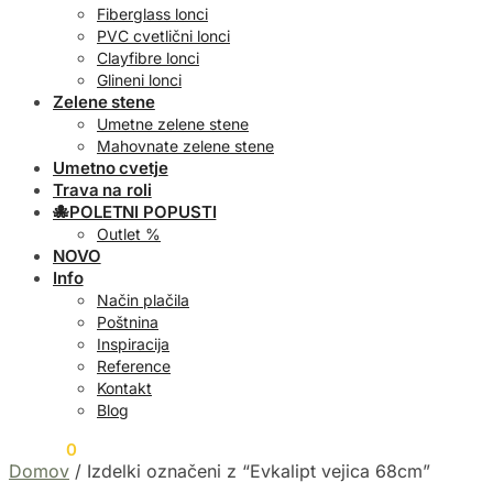
Fiberglass lonci
PVC cvetlični lonci
Clayfibre lonci
Glineni lonci
Zelene stene
Umetne zelene stene
Mahovnate zelene stene
Umetno cvetje
Trava na roli
🐙POLETNI POPUSTI
Outlet %
NOVO
Info
Način plačila
Poštnina
Inspiracija
Reference
Kontakt
Blog
0,00
€
0
Domov
/
Izdelki označeni z “Evkalipt vejica 68cm”