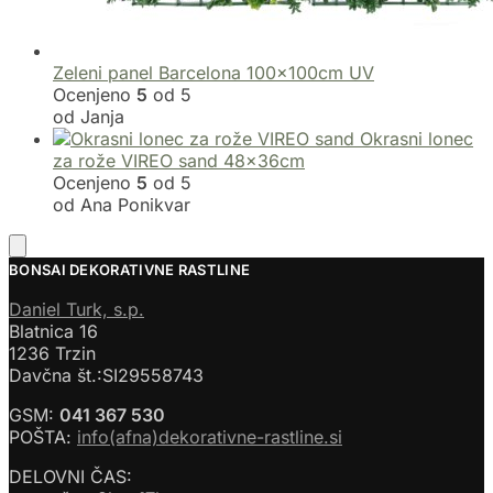
Zeleni panel Barcelona 100x100cm UV
Ocenjeno
5
od 5
od Janja
Okrasni lonec
za rože VIREO sand 48x36cm
Ocenjeno
5
od 5
od Ana Ponikvar
BONSAI DEKORATIVNE RASTLINE
Daniel Turk, s.p.
Blatnica 16
1236 Trzin
Davčna št.:SI29558743
GSM:
041 367 530
POŠTA:
info(afna)dekorativne-rastline.si
DELOVNI ČAS: