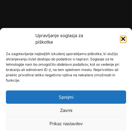
Upravljanje soglasja za
piškotke
Za zagotavljanje najboljših izkušenj uporabljamo piškotke, ki služijo
shranjevanju in/ali dostopu do podatkov o napravi. Soglasje za te
tehnologije nam bo omogočilo obdelavo podatkov, kot so vedenje pri
brskanju ali edinstveni ID-ji, na tem spletnem mestu. Neprivolitev ali
preklic privolitve lahko negativno vpliva na nekatere zmožnosti in
🎄
umetne-jelke.si
funkcije.
🇩🇪
bonsai-kunstblumen.de
Sprejmi
🇭🇷
bonsai-dekor.hr
Zavrni
🇭🇺
bonsai-dekor.hu
🇨🇿
bonsai-dekor.cz
Prikaz nastavitev
🇸🇰
bonsai-dekor.sk