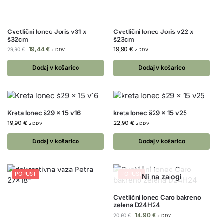
Cvetlični lonec Joris v31 x
Cvetlični lonec Joris v22 x
š32cm
š23cm
19,44
€
19,90
€
29,90
€
z DDV
z DDV
Dodaj v košarico
Dodaj v košarico
Kreta lonec š29 x 15 v16
kreta lonec š29 x 15 v25
19,90
€
22,90
€
z DDV
z DDV
Dodaj v košarico
Dodaj v košarico
POPUST
POPUST
Cvetlični lonec Caro bakreno
zelena D24H24
14,90
€
20,90
€
z DDV