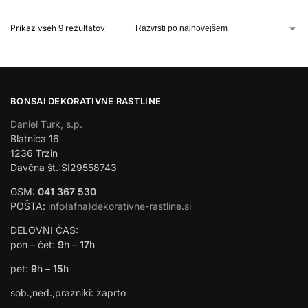
Prikaz vseh 9 rezultatov
BONSAI DEKORATIVNE RASTLINE
Daniel Turk, s.p.
Blatnica 16
1236 Trzin
Davčna št.:SI29558743
GSM:
041 367 530
POŠTA:
info(afna)dekorativne-rastline.si
DELOVNI ČAS:
pon – čet:
9
h –
17
h
pet:
9
h –
15
h
sob.,ned.,prazniki: zaprto