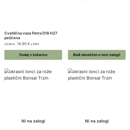
Cvetlična vaza Petra D18 H27
peščena
14,90
€
22,90
€
z DDV
Dodaj v košarico
Bodi obveščen o novi zalogi!