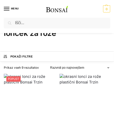
MENU
0
Iskanje
Domov
Izdelki označeni z “lonček za rože”
/
lonček za rože
POKAŽI FILTRE
Prikaz vseh 9 rezultatov
POPUST