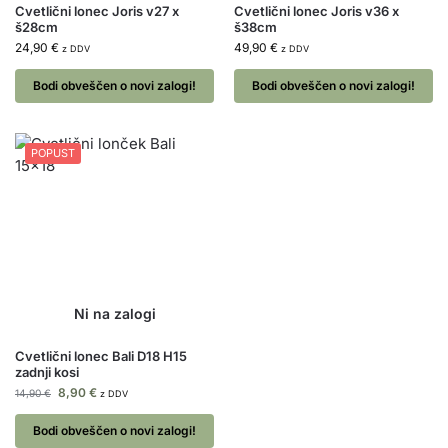
Cvetlični lonec Joris v27 x
Cvetlični lonec Joris v36 x
š28cm
š38cm
24,90
€
49,90
€
z DDV
z DDV
Bodi obveščen o novi zalogi!
Bodi obveščen o novi zalogi!
POPUST
Cvetlični lonec Bali D18 H15
zadnji kosi
8,90
€
14,90
€
z DDV
Bodi obveščen o novi zalogi!