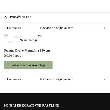
POKAŽI FILTRE
Prikaz rezultata
Umetno Drevo Magnolija 150 cm
299,50
€
z DDV
Bodi obveščen o novi zalogi!
Prikaz rezultata
BONSAI DEKORATIVNE RASTLINE