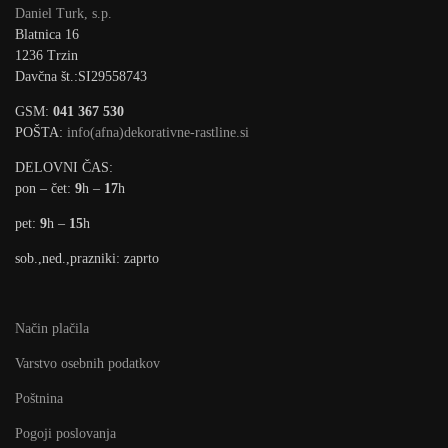
Daniel Turk, s.p.
Blatnica 16
1236 Trzin
Davčna št.:SI29558743
GSM:
041 367 530
POŠTA:
info(afna)dekorativne-rastline.si
DELOVNI ČAS:
pon – čet:
9
h –
17
h
pet:
9
h –
15
h
sob.,ned.,prazniki: zaprto
Način plačila
Varstvo osebnih podatkov
Poštnina
Pogoji poslovanja