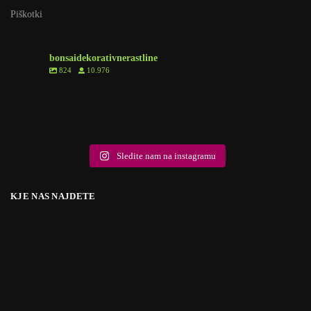
Piškotki
bonsaidekorativnerastline
824
10.976
6
1
8
0
6
1
6
0
2
0
10
2
9
0
18
0
5
1
Sledite nam na instagramu
KJE NAS NAJDETE