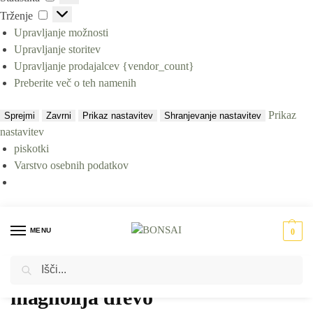
Trženje
Upravljanje možnosti
Upravljanje storitev
Upravljanje prodajalcev {vendor_count}
Preberite več o teh namenih
Prikaz
Sprejmi
Zavrni
Prikaz nastavitev
Shranjevanje nastavitev
nastavitev
piskotki
Varstvo osebnih podatkov
MENU
0
Iskanje
Domov
Izdelki označeni z “magnolija drevo”
/
magnolija drevo