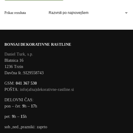
Prikaz rezultata
BONSAI DEKORATIVNE RASTLINE
Daniel Turk, s.p.
Blatnica 16
1236 Trzin
Davčna št.:SI29558743
GSM:
041 367 530
POŠTA:
info(afna)dekorativne-rastline.si
DELOVNI ČAS:
pon – čet:
9
h –
17
h
pet:
9
h –
15
h
sob.,ned.,prazniki: zaprto