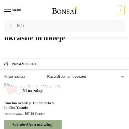
MENU
0
Iskanje
Domov
Izdelki označeni z “okrasne orhideje”
/
okrasne orhideje
POKAŽI FILTRE
Prikaz rezultata
10%
Umetna orhideja 100cm bela v
lončku Yasmin
197,10
€
219,00
€
z DDV
z DDV
Bodi obveščen o novi zalogi!