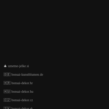
🎄
umetne-jelke.si
🇩🇪
bonsai-kunstblumen.de
🇭🇷
bonsai-dekor.hr
🇭🇺
bonsai-dekor.hu
🇨🇿
bonsai-dekor.cz
🇸🇰
bonsai-dekor.sk