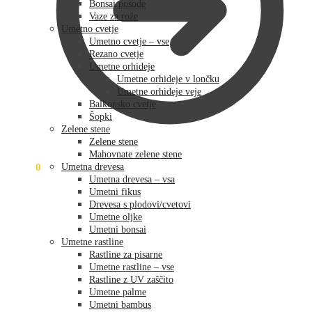
Bonsai posode
Vaze za rože
Umetno cvetje
Umetno cvetje – vse
Rezano cvetje
Umetne orhideje
Umetne orhideje v lončku
Umetne orhideje veje
Balkonsko cvetje
Šopki
Zelene stene
Zelene stene
Mahovnate zelene stene
0,00
€
0
Umetna drevesa
Umetna drevesa – vsa
Umetni fikus
Drevesa s plodovi/cvetovi
Umetne oljke
Umetni bonsai
Umetne rastline
Rastline za pisarne
Umetne rastline – vse
Rastline z UV zaščito
Umetne palme
Umetni bambus