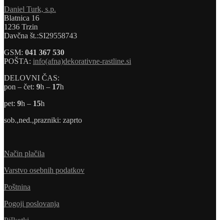
Daniel Turk, s.p.
Blatnica 16
1236 Trzin
Davčna št.:SI29558743
GSM:
041 367 530
POŠTA:
info(afna)dekorativne-rastline.si
DELOVNI ČAS:
pon – čet:
9
h –
17
h
pet:
9
h –
15
h
sob.,ned.,prazniki: zaprto
Način plačila
Varstvo osebnih podatkov
Poštnina
Pogoji poslovanja