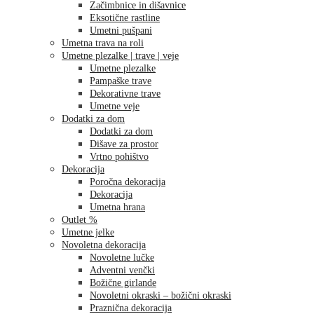
Začimbnice in dišavnice
Eksotične rastline
Umetni pušpani
Umetna trava na roli
Umetne plezalke | trave | veje
Umetne plezalke
Pampaške trave
Dekorativne trave
Umetne veje
Dodatki za dom
Dodatki za dom
Dišave za prostor
Vrtno pohištvo
Dekoracija
Poročna dekoracija
Dekoracija
Umetna hrana
Outlet %
Umetne jelke
Novoletna dekoracija
Novoletne lučke
Adventni venčki
Božične girlande
Novoletni okraski – božični okraski
Praznična dekoracija