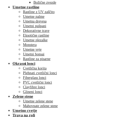
Božične zvezde
Umetne rastline
Rastline z UV zaščito
Umetne palme
Umetna drevesa
Umetni pušpani
Dekorativne trave
Eksotične rastline
Umetne plezalke
Monstera
Umetne veje
Umetni bonsai
Rastline za pisarne
Okrasni lonci
Cvetlična korita
Plehnati cvetlični lonci
Fiberglass lonci
PVC cvetlični lonci
Clayfibre lonci
Glineni lonci
Zelene stene
Umetne zelene stene
Mahovnate zelene stene
Umetno cvetje
Trava na roli