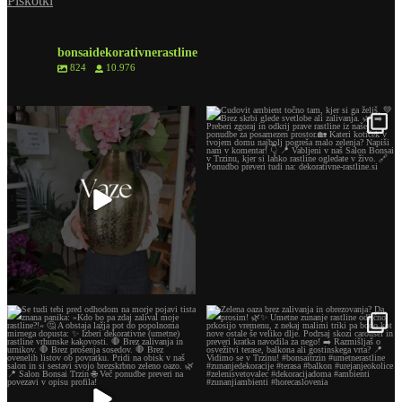
Piškotki
bonsaidekorativnerastline
824
10.976