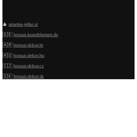
🎄
umetne-jelke.si
🇩🇪
bonsai-kunstblumen.de
🇭🇷
bonsai-dekor.hr
🇭🇺
bonsai-dekor.hu
🇨🇿
bonsai-dekor.cz
🇸🇰
bonsai-dekor.sk