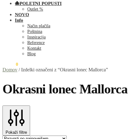
🐙POLETNI POPUSTI
Outlet %
NOVO
Info
Način plačila
Poštnina
Inspiracija
Reference
Kontakt
Blog
0,00
€
0
Domov
/
Izdelki označeni z “Okrasni lonec Mallorca”
Okrasni lonec Mallorca
Pokaži filtre