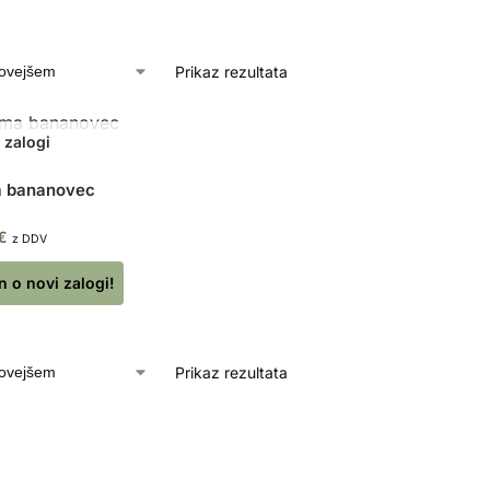
Prikaz rezultata
a bananovec
€
z DDV
 o novi zalogi!
Prikaz rezultata