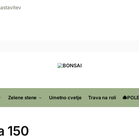
nastavitev
Zelene stene
Umetno cvetje
Trava na roli
🐙POLE
a 150