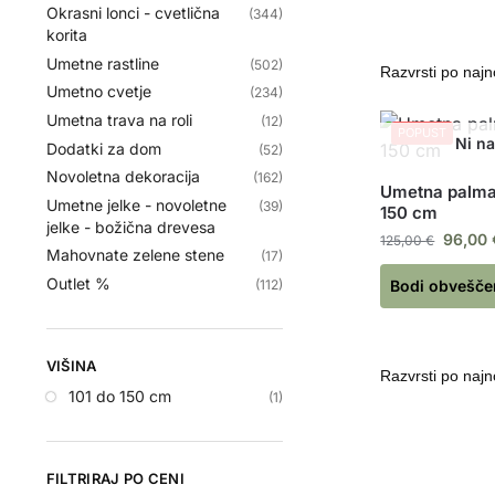
Okrasni lonci - cvetlična
(344)
korita
Umetne rastline
(502)
Umetno cvetje
(234)
Umetna trava na roli
(12)
POPUST
Dodatki za dom
(52)
Novoletna dekoracija
(162)
Umetna palm
Umetne jelke - novoletne
(39)
150 cm
jelke - božična drevesa
96,00
125,00
€
Mahovnate zelene stene
(17)
Outlet %
(112)
Bodi obveščen
VIŠINA
101 do 150 cm
(1)
FILTRIRAJ PO CENI