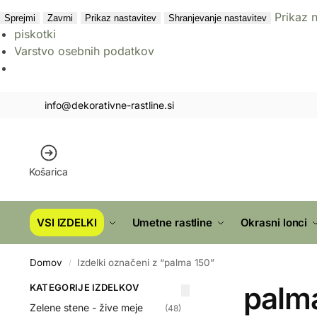
Prikaz 
Sprejmi
Zavrni
Prikaz nastavitev
Shranjevanje nastavitev
piskotki
Varstvo osebnih podatkov
info@dekorativne-rastline.si
Košarica
VSI IZDELKI
Umetne rastline
Okrasni lonci
Domov
Izdelki označeni z “palma 150”
/
palm
KATEGORIJE IZDELKOV
Zelene stene - žive meje
(48)