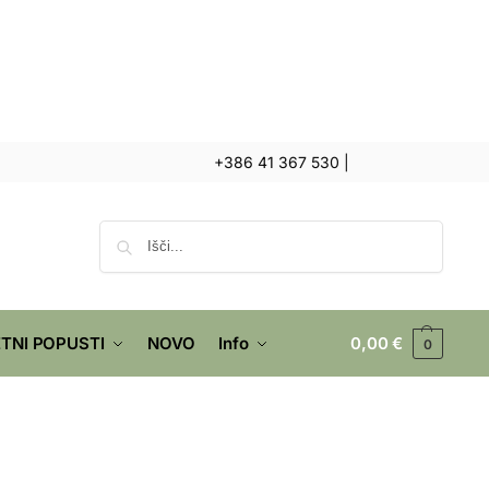
+386 41 367 530
|
Iskanje
TNI POPUSTI
NOVO
Info
0,00
€
0