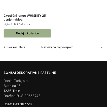
Cvetlični lonec WHISKEY 25
usnjen videz
9,90
€
14,90
€
z DDV
Dodaj v košarico
Prikaz rezultata
BONSAI DEKORATIVNE RASTLINE
Daniel Turk, s.p.
Blatnica 16
1236 Trzin
Davčna št.:SI29558743
GSM:
041 367 530