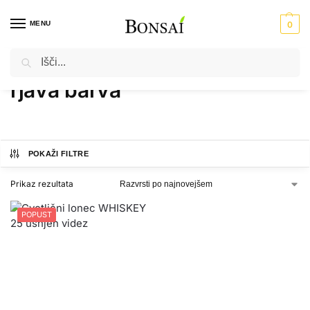
MENU
0
Iskanje
Domov
Izdelki označeni z “rjava barva”
/
rjava barva
POKAŽI FILTRE
Prikaz rezultata
POPUST