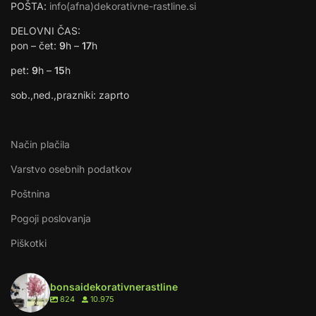
POŠTA:
info(afna)dekorativne-rastline.si
DELOVNI ČAS:
pon – čet:
9
h –
17
h
pet:
9
h –
15
h
sob.,ned.,prazniki: zaprto
Način plačila
Varstvo osebnih podatkov
Poštnina
Pogoji poslovanja
Piškotki
bonsaidekorativnerastline
824
10.975