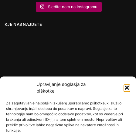
Sledite nam na instagramu
KJE NAS NAJDETE
Upravljanje soglasja za
piškotke
Za zagotavljanje najboljših izkušenj uporabljamo piškotke, ki služijo
shranjevanju in/ali dostopu do podatkov o napravi. Soglasje za te
tehnologije nam bo omogočilo obdelavo podatkov, kot so vedenje pri
brskanju ali edinstveni ID-ji, na tem spletnem mestu. Neprivolitev ali
preklic privolitve lahko negativno vpliva na nekatere zmožnosti in
🎄
umetne-jelke.si
funkcije.