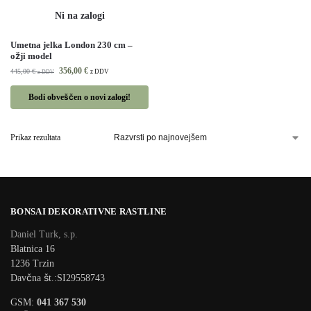
Umetna jelka London 230 cm –
ožji model
356,00
€
445,00
€
z DDV
z DDV
Bodi obveščen o novi zalogi!
Prikaz rezultata
BONSAI DEKORATIVNE RASTLINE
Daniel Turk, s.p.
Blatnica 16
1236 Trzin
Davčna št.:SI29558743
GSM:
041 367 530