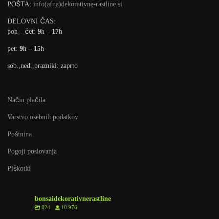
POŠTA:
info(afna)dekorativne-rastline.si
DELOVNI ČAS:
pon – čet:
9
h –
17
h
pet:
9
h –
15
h
sob.,ned.,prazniki: zaprto
Način plačila
Varstvo osebnih podatkov
Poštnina
Pogoji poslovanja
Piškotki
bonsaidekorativnerastline
824
10.976