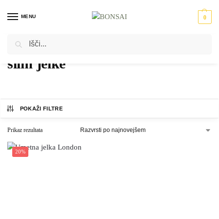
MENU
0
Iskanje
Domov
Izdelki označeni z “slim jelke”
/
slim jelke
POKAŽI FILTRE
Prikaz rezultata
20%