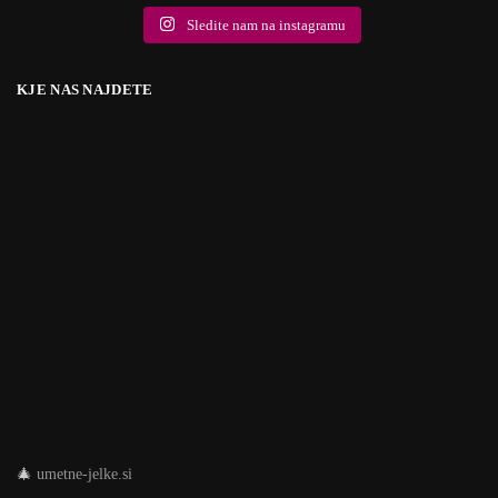
Sledite nam na instagramu
KJE NAS NAJDETE
🎄
umetne-jelke.si