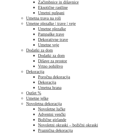
Začimbnice in dišavnice
Eksotične rastline
Umetni pušpani
Umetna trava na roli
Umetne plezalke | trave | veje
Umetne plezalke
Pampaške trave
Dekorativne trave
Umetne veje
Dodatki za dom
Dodatki za dom
Dišave za prostor
Vrtno pohištvo
Dekoracija
Poročna dekoracija
Dekoracija
Umetna hrana
Outlet %
Umetne jelke
Novoletna dekoracija
Novoletne lučke
Adventni venčki
Božične girlande
Novoletni okraski – božični okraski
Praznična dekoracija