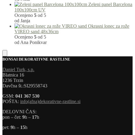
Zeleni panel Barcelona
100x100cm UV
Ocenjeno
5
od 5
od Janja
Okrasni lonec za rože
VIREO sand 48x36cm
Ocenjeno
5
od 5
od Ana Ponikvar
BONSAI DEKORATIVNE RASTLINE
Daniel Turk, s.p.
Blatnica 16
1236 Trzin
Davčna št.:SI29558743
GSM:
041 367 530
POŠTA:
info(afna)dekorativne-rastline.si
DELOVNI ČAS:
pon – čet:
9
h –
17
h
pet:
9
h –
15
h