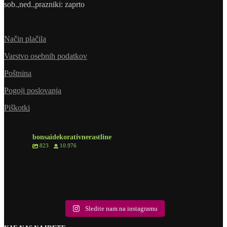
sob.,ned.,prazniki: zaprto
Način plačila
Varstvo osebnih podatkov
Poštnina
Pogoji poslovanja
Piškotki
bonsaidekorativnerastline
823
10.976
8
0
6
1
6
0
2
0
10
2
9
0
18
0
5
1
10
1
Sledite nam na instagramu