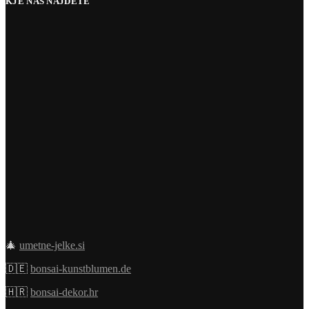
KJE NAS NAJDETE
🎄
umetne-jelke.si
🇩🇪
bonsai-kunstblumen.de
🇭🇷
bonsai-dekor.hr