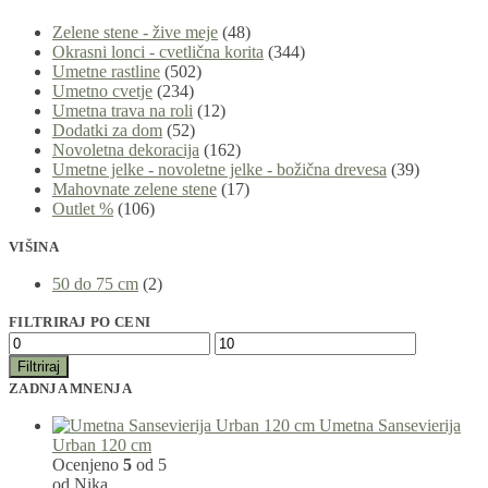
Zelene stene - žive meje
(48)
Okrasni lonci - cvetlična korita
(344)
Umetne rastline
(502)
Umetno cvetje
(234)
Umetna trava na roli
(12)
Dodatki za dom
(52)
Novoletna dekoracija
(162)
Umetne jelke - novoletne jelke - božična drevesa
(39)
Mahovnate zelene stene
(17)
Outlet %
(106)
VIŠINA
50 do 75 cm
(2)
FILTRIRAJ PO CENI
Filtriraj
ZADNJA MNENJA
Umetna Sansevierija
Urban 120 cm
Ocenjeno
5
od 5
od Nika