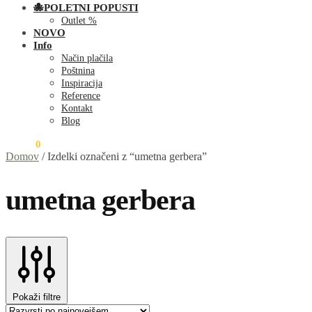
🐙POLETNI POPUSTI
Outlet %
NOVO
Info
Način plačila
Poštnina
Inspiracija
Reference
Kontakt
Blog
0,00
€
0
Domov
/
Izdelki označeni z “umetna gerbera”
umetna gerbera
Pokaži filtre