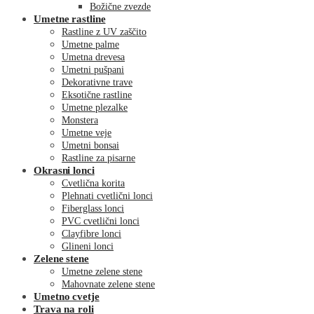
Božične zvezde
Umetne rastline
Rastline z UV zaščito
Umetne palme
Umetna drevesa
Umetni pušpani
Dekorativne trave
Eksotične rastline
Umetne plezalke
Monstera
Umetne veje
Umetni bonsai
Rastline za pisarne
Okrasni lonci
Cvetlična korita
Plehnati cvetlični lonci
Fiberglass lonci
PVC cvetlični lonci
Clayfibre lonci
Glineni lonci
Zelene stene
Umetne zelene stene
Mahovnate zelene stene
Umetno cvetje
Trava na roli