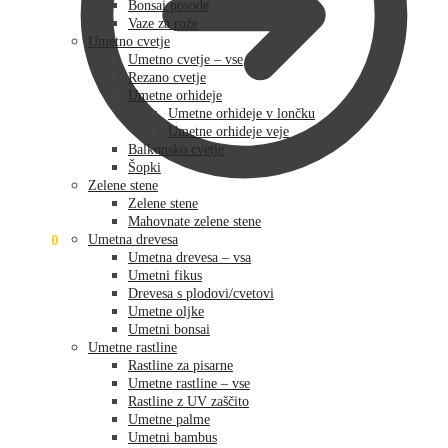
Bonsai posode
Vaze za rože
Umetno cvetje
Umetno cvetje – vse
Rezano cvetje
Umetne orhideje
Umetne orhideje v lončku
Umetne orhideje veje
Balkonsko cvetje
Šopki
Zelene stene
Zelene stene
Mahovnate zelene stene
0,00
€
0
Umetna drevesa
Umetna drevesa – vsa
Umetni fikus
Drevesa s plodovi/cvetovi
Umetne oljke
Umetni bonsai
Umetne rastline
Rastline za pisarne
Umetne rastline – vse
Rastline z UV zaščito
Umetne palme
Umetni bambus