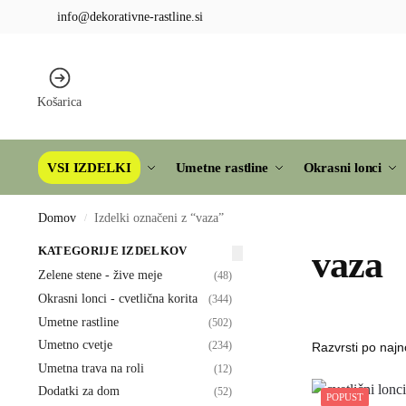
info@dekorativne-rastline.si
Košarica
VSI IZDELKI
Umetne rastline
Okrasni lonci
Domov
Izdelki označeni z “vaza”
/
KATEGORIJE IZDELKOV
vaza
Zelene stene - žive meje
(48)
Okrasni lonci - cvetlična korita
(344)
Umetne rastline
(502)
Umetno cvetje
(234)
Umetna trava na roli
(12)
Dodatki za dom
(52)
POPUST