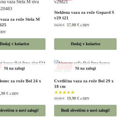
Steklena vaza za rože Gepard S
v29 š21
 vaza za rože Stela M
 š25
57,00
€
64,90
€
z DDV
 DDV
Dodaj v košarico
Dodaj v košarico
POPUST
lonec za rože Bol 24 x
Cvetlična vaza za rože Bol 29 x
18 cm
9,90
€
z DDV
19,90
€
29,90
€
z DDV
obveščen o novi zalogi!
Bodi obveščen o novi zalogi!