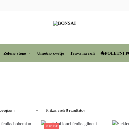
Zelene stene
Umetno cvetje
Trava na roli
🐙POLETNI P
Prikaz vseh 8 rezultatov
POPUST