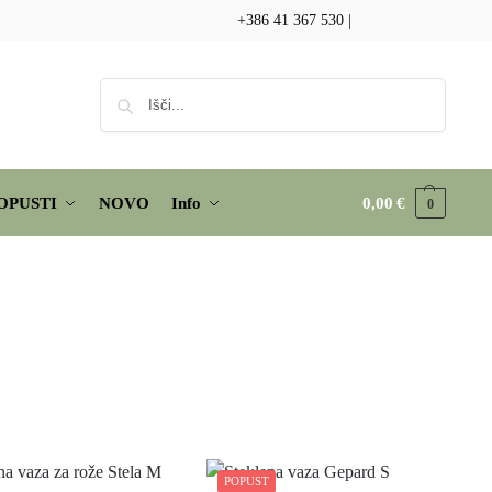
+386 41 367 530
|
Iskanje
OPUSTI
NOVO
Info
0,00
€
0
POPUST