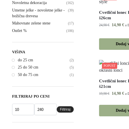
Novoletna dekoracija
(162)
Umetne jelke - novoletne jelke -
(39)
Cvetlični lonec
božična drevesa
š26cm
Mahovnate zelene stene
(17)
14,90
€
24,90
€
z
Outlet %
(106)
Dodaj v
VIŠINA
do 25 cm
(2)
POPUST
25 do 50 cm
(5)
50 do 75 cm
(1)
Cvetlični lonec
š21cm
14,90
€
19,90
€
z
FILTRIRAJ PO CENI
Filtriraj
Dodaj v