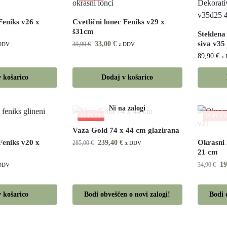
 Feniks v26 x
Cvetlični lonec Feniks v29 x
š31cm
Steklena
siva v35
33,00
€
39,90
€
 DDV
z DDV
89,90
€
z
 košarico
Dodaj v košarico
POPUST
POPUST
Vaza Gold 74 x 44 cm glazirana
 Feniks v20 x
Okrasni 
239,40
€
285,00
€
z DDV
21 cm
1
34,90
€
 DDV
 košarico
Bodi obveščen o novi zalogi!
Bodi 