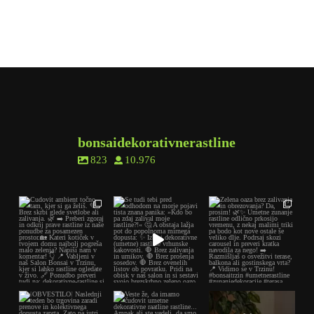
bonsaidekorativnerastline
823
10.976