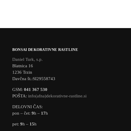
BONSAI DEKORATIVNE RASTLINE
Daniel Turk, s.p.
Blatnica 16
1236 Trzin
Davčna št.:SI29558743
GSM:
041 367 530
POŠTA:
info(afna)dekorativne-rastline.si
DELOVNI ČAS:
pon – čet:
9
h –
17
h
pet:
9
h –
15
h