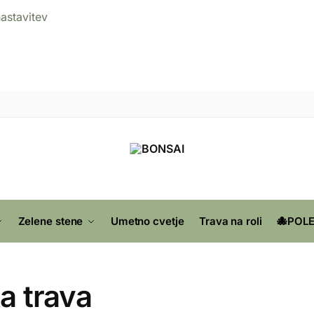
nastavitev
Zelene stene
Umetno cvetje
Trava na roli
🐙POLE
a trava