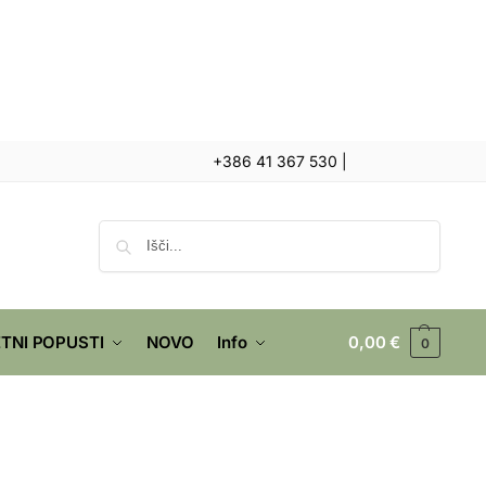
+386 41 367 530
|
Iskanje
TNI POPUSTI
NOVO
Info
0,00
€
0