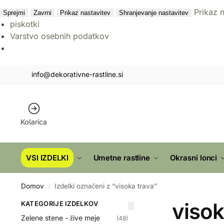
Prikaz 
Sprejmi
Zavrni
Prikaz nastavitev
Shranjevanje nastavitev
piskotki
Varstvo osebnih podatkov
info@dekorativne-rastline.si
Košarica
VSI IZDELKI
Umetne rastline
Okrasni lonci
Domov
Izdelki označeni z “visoka trava”
/
visok
KATEGORIJE IZDELKOV
Zelene stene - žive meje
(48)