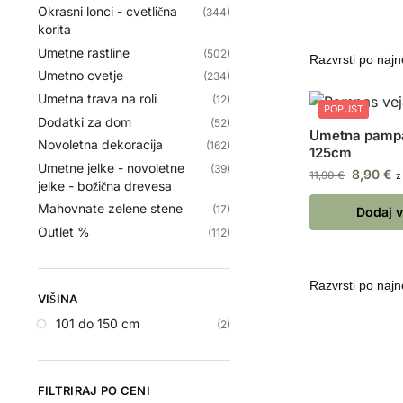
Okrasni lonci - cvetlična
(344)
korita
Umetne rastline
(502)
Umetno cvetje
(234)
Umetna trava na roli
(12)
POPUST
Dodatki za dom
(52)
Umetna pampa
Novoletna dekoracija
(162)
125cm
Umetne jelke - novoletne
(39)
8,90
€
11,90
€
z
jelke - božična drevesa
Mahovnate zelene stene
(17)
Dodaj v
Outlet %
(112)
VIŠINA
101 do 150 cm
(2)
FILTRIRAJ PO CENI