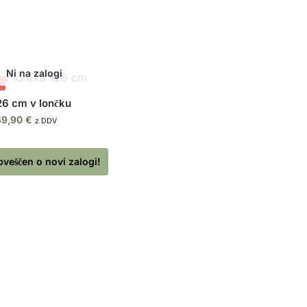
T
26 cm v lončku
49,90
€
z DDV
bveščen o novi zalogi!