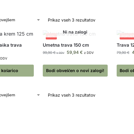
Prikaz vseh 3 rezultatov
40%
POPUS
ška trava
Umetna trava 150 cm
Trava 1
59,94
€
99,90
€
79,90
€
z DDV
z DDV
 DDV
 košarico
Bodi obveščen o novi zalogi!
Bodi o
Prikaz vseh 3 rezultatov