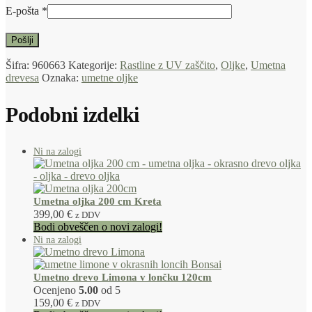
E-pošta
*
Šifra:
960663
Kategorije:
Rastline z UV zaščito
,
Oljke
,
Umetna
drevesa
Oznaka:
umetne oljke
Podobni izdelki
Umetna oljka 200 cm Kreta
399,00
€
z DDV
Bodi obveščen o novi zalogi!
Umetno drevo Limona v lončku 120cm
Ocenjeno
5.00
od 5
159,00
€
z DDV