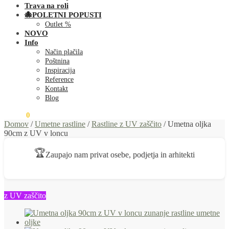
Trava na roli
🐙POLETNI POPUSTI
Outlet %
NOVO
Info
Način plačila
Poštnina
Inspiracija
Reference
Kontakt
Blog
0,00
€
0
Domov
/
Umetne rastline
/
Rastline z UV zaščito
/
Umetna oljka
90cm z UV v loncu
🏆
Zaupajo nam privat osebe, podjetja in arhitekti
z UV zaščito