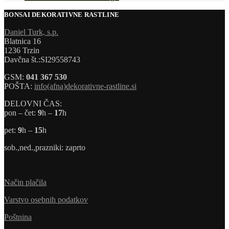
BONSAI DEKORATIVNE RASTLINE
Daniel Turk, s.p.
Blatnica 16
1236 Trzin
Davčna št.:SI29558743
GSM:
041 367 530
POŠTA:
info(afna)dekorativne-rastline.si
DELOVNI ČAS:
pon – čet:
9
h –
17
h
pet:
9
h –
15
h
sob.,ned.,prazniki: zaprto
Način plačila
Varstvo osebnih podatkov
Poštnina