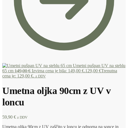
Umetni pušpan UV na steblu
65 cm
149,00
€
Izvirna cena je bila: 149,00 €.
129,00
€
Trenutna
cena je: 129,00 €.
z DDV
Umetna oljka 90cm z UV v
loncu
59,90
€
z DDV
Umetna oljka 90cm z UV zaščito v loncu je odporna na sonce in