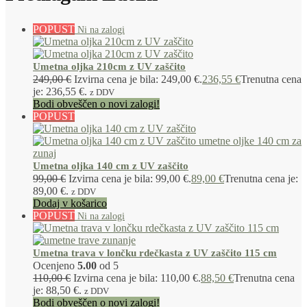
POPUST
Umetna oljka 210cm z UV zaščito
249,00
€
Izvirna cena je bila: 249,00 €.
236,55
€
Trenutna cena
je: 236,55 €.
z DDV
Bodi obveščen o novi zalogi!
POPUST
Umetna oljka 140 cm z UV zaščito
99,00
€
Izvirna cena je bila: 99,00 €.
89,00
€
Trenutna cena je:
89,00 €.
z DDV
Dodaj v košarico
POPUST
Umetna trava v lončku rdečkasta z UV zaščito 115 cm
Ocenjeno
5.00
od 5
110,00
€
Izvirna cena je bila: 110,00 €.
88,50
€
Trenutna cena
je: 88,50 €.
z DDV
Bodi obveščen o novi zalogi!