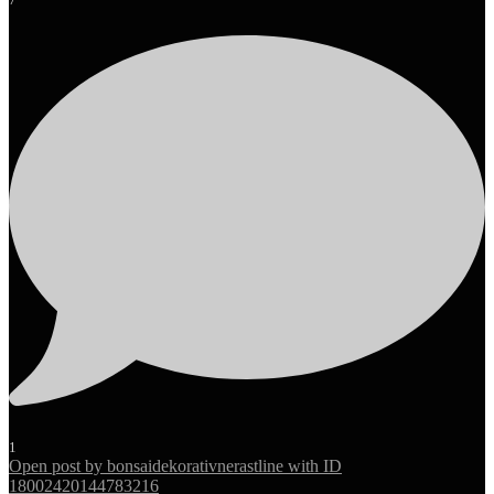
1
Open post by bonsaidekorativnerastline with ID
18002420144783216