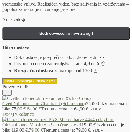
vremenske vplive. Realističen videz, brez zalivanja in vzdrževanja –
popolna za notranje in zunanje prostore.
Ni na zalogi
Bodi obveščen o novi zalogi!
Hitra dostava
Rok dostave je povprečno 1 do 3 delovne dni ⏰
Povprečna ocena zadovoljstva strank
4,9
od
5
📦
Brezplačna dostava
za nakupe nad 150 €
*
Imate vprašanje? Pišite nam!
Preverite tudi:
Cvetlični lonec slim 70 antracit (Schio Cono)
75,00
€
Izvirna cena je
bila: 75,00 €.
64,90
€
Trenutna cena je: 64,90 €.
z DDV
Dodaj v košarico
Okrasni lonec Mia 40 x 33 cm črne barve
119,00
€
Izvirna cena je
bila: 119,00 €.
79,00
€
Trenutna cena je: 79,00 €.
z DDV