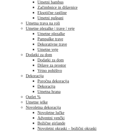
Umetni bambus
Začimbnice in dišavnice
Eksotične rastline
Umetni pušpani
Umetna trava na roli
Umetne plezalke | trave | veje
Umetne plezalke
Pampaške trave
Dekorativne trave
Umetne veje
Dodatki za dom
Dodatki za dom
Dišave za prostor
Vrtno pohištvo
Dekoracija
Poročna dekoracija
Dekoracija
Umetna hrana
Outlet %
Umetne jelke
Novoletna dekoracija
Novoletne lučke
Adventni venčki
Božične girlande
Novoletni okraski – božični okraski