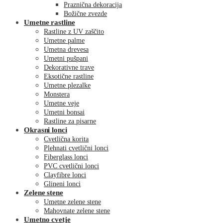
Praznična dekoracija
Božične zvezde
Umetne rastline
Rastline z UV zaščito
Umetne palme
Umetna drevesa
Umetni pušpani
Dekorativne trave
Eksotične rastline
Umetne plezalke
Monstera
Umetne veje
Umetni bonsai
Rastline za pisarne
Okrasni lonci
Cvetlična korita
Plehnati cvetlični lonci
Fiberglass lonci
PVC cvetlični lonci
Clayfibre lonci
Glineni lonci
Zelene stene
Umetne zelene stene
Mahovnate zelene stene
Umetno cvetje