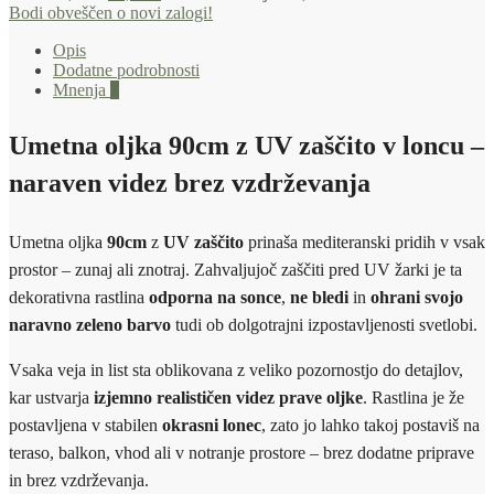
Bodi obveščen o novi zalogi!
Opis
Dodatne podrobnosti
Mnenja
0
Umetna oljka 90cm z UV zaščito v loncu –
naraven videz brez vzdrževanja
Umetna oljka
90cm
z
UV zaščito
prinaša mediteranski pridih v vsak
prostor – zunaj ali znotraj. Zahvaljujoč zaščiti pred UV žarki je ta
dekorativna rastlina
odporna na sonce
,
ne bledi
in
ohrani svojo
naravno zeleno barvo
tudi ob dolgotrajni izpostavljenosti svetlobi.
Vsaka veja in list sta oblikovana z veliko pozornostjo do detajlov,
kar ustvarja
izjemno realističen videz prave oljke
. Rastlina je že
postavljena v stabilen
okrasni lonec
, zato jo lahko takoj postaviš na
teraso, balkon, vhod ali v notranje prostore – brez dodatne priprave
in brez vzdrževanja.