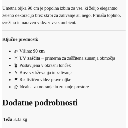
Umetna oljka 90 cm je popolna izbira za vse, ki želijo elegantno
zeleno dekoracijo brez skrbi za zalivanje ali nego. Prinaša toplino,
svežino in naraven videz v vsak ambient.
Ključne prednosti:
🌿 Višina:
90 cm
🌞
UV zaščita
– primerna za zaščitena zunanja območja
🪴 Postavljena v okrasni lonček
💧 Brez vzdrževanja in zalivanja
🌳 Realističen videz prave oljke
🌼 Idealna za notranje in zunanje prostore
Dodatne podrobnosti
Teža
3,33 kg