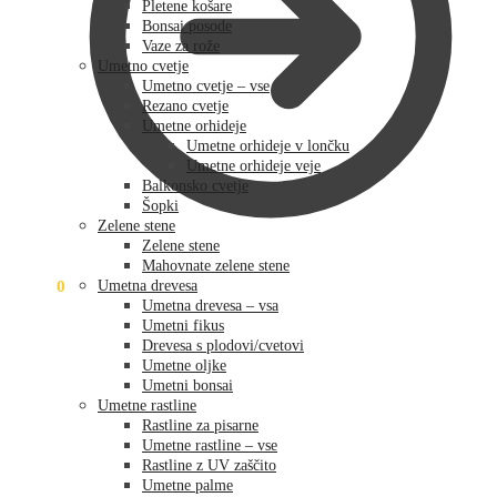
Pletene košare
Bonsai posode
Vaze za rože
Umetno cvetje
Umetno cvetje – vse
Rezano cvetje
Umetne orhideje
Umetne orhideje v lončku
Umetne orhideje veje
Balkonsko cvetje
Šopki
Zelene stene
Zelene stene
Mahovnate zelene stene
0,00
€
0
Umetna drevesa
Umetna drevesa – vsa
Umetni fikus
Drevesa s plodovi/cvetovi
Umetne oljke
Umetni bonsai
Umetne rastline
Rastline za pisarne
Umetne rastline – vse
Rastline z UV zaščito
Umetne palme