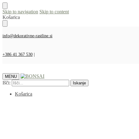
Skip to navigation
Skip to content
Košarica
info@dekorativne-rastline.si
+386 41 367 530
|
MENU
Išči:
Iskanje
Košarica