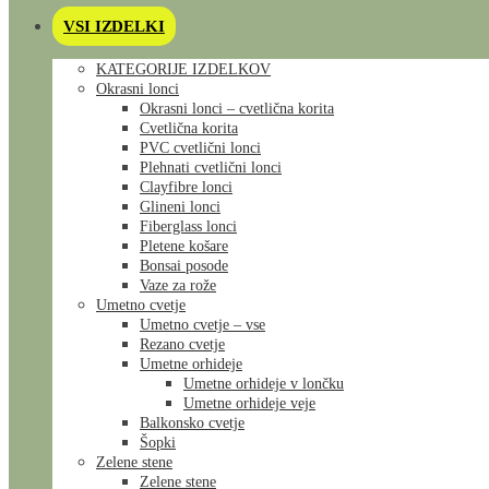
VSI IZDELKI
KATEGORIJE IZDELKOV
Okrasni lonci
Okrasni lonci – cvetlična korita
Cvetlična korita
PVC cvetlični lonci
Plehnati cvetlični lonci
Clayfibre lonci
Glineni lonci
Fiberglass lonci
Pletene košare
Bonsai posode
Vaze za rože
Umetno cvetje
Umetno cvetje – vse
Rezano cvetje
Umetne orhideje
Umetne orhideje v lončku
Umetne orhideje veje
Balkonsko cvetje
Šopki
Zelene stene
Zelene stene