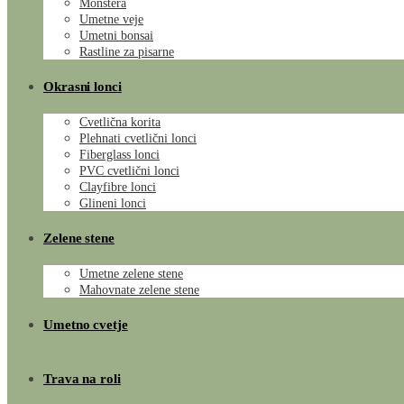
Monstera
Umetne veje
Umetni bonsai
Rastline za pisarne
Okrasni lonci
Cvetlična korita
Plehnati cvetlični lonci
Fiberglass lonci
PVC cvetlični lonci
Clayfibre lonci
Glineni lonci
Zelene stene
Umetne zelene stene
Mahovnate zelene stene
Umetno cvetje
Trava na roli