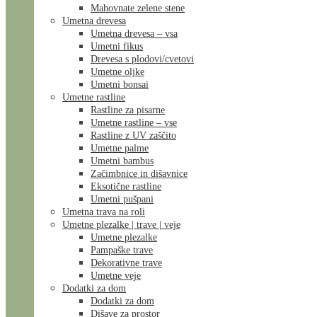
Mahovnate zelene stene
Umetna drevesa
Umetna drevesa – vsa
Umetni fikus
Drevesa s plodovi/cvetovi
Umetne oljke
Umetni bonsai
Umetne rastline
Rastline za pisarne
Umetne rastline – vse
Rastline z UV zaščito
Umetne palme
Umetni bambus
Začimbnice in dišavnice
Eksotične rastline
Umetni pušpani
Umetna trava na roli
Umetne plezalke | trave | veje
Umetne plezalke
Pampaške trave
Dekorativne trave
Umetne veje
Dodatki za dom
Dodatki za dom
Dišave za prostor