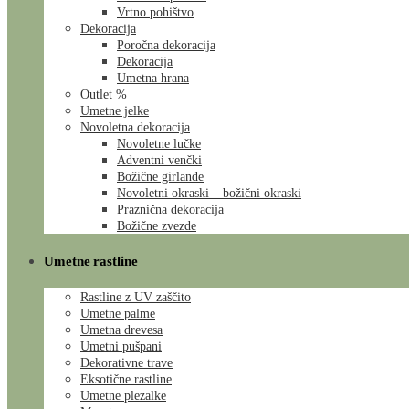
Vrtno pohištvo
Dekoracija
Poročna dekoracija
Dekoracija
Umetna hrana
Outlet %
Umetne jelke
Novoletna dekoracija
Novoletne lučke
Adventni venčki
Božične girlande
Novoletni okraski – božični okraski
Praznična dekoracija
Božične zvezde
Umetne rastline
Rastline z UV zaščito
Umetne palme
Umetna drevesa
Umetni pušpani
Dekorativne trave
Eksotične rastline
Umetne plezalke