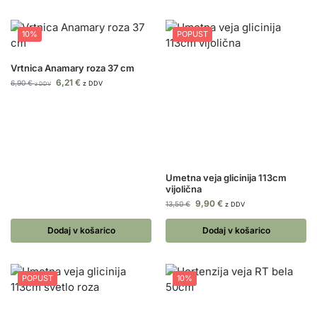
10%
POPUST
Vrtnica Anamary roza 37 cm
6,21
€
6,90
€
z DDV
z DDV
Umetna veja glicinija 113cm
vijolična
9,90
€
13,50
€
z DDV
Dodaj v košarico
Dodaj v košarico
POPUST
10%