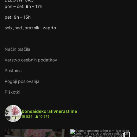
pon – čet:
9
h –
17
h
pet:
9
h –
15
h
sob.,ned.,prazniki: zaprto
Način plačila
Varstvo osebnih podatkov
Poštnina
Pogoji poslovanja
Piškotki
bonsaidekorativnerastline
824
10.975