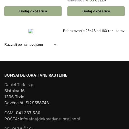
4,05
€
4,50
€
z DDV
z DDV
Dodaj v košarico
Dodaj v košarico
Prikazovanje 25–48 od 160 rezultatov
BONSAI DEKORATIVNE RASTLINE
Daniel Turk, s.p.
Blatnica 16
1236 Trzin
Davčna št.:SI29558743
GSM:
041 367 530
POŠTA:
info(afna)dekorativne-rastline.si
DELOVNI ČAS: