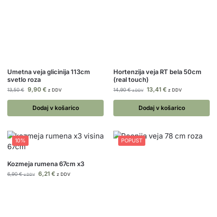
Umetna veja glicinija 113cm
Hortenzija veja RT bela 50cm
svetlo roza
(real touch)
9,90
€
13,41
€
13,50
€
14,90
€
z DDV
z DDV
z DDV
Dodaj v košarico
Dodaj v košarico
10%
POPUST
Kozmeja rumena 67cm x3
6,21
€
6,90
€
z DDV
z DDV