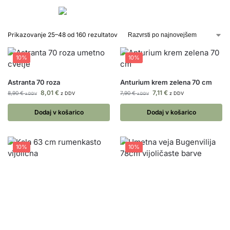
Prikazovanje 25–48 od 160 rezultatov
10%
10%
Astranta 70 roza
Anturium krem zelena 70 cm
8,01
€
7,11
€
8,90
€
7,90
€
z DDV
z DDV
z DDV
z DDV
Dodaj v košarico
Dodaj v košarico
10%
10%