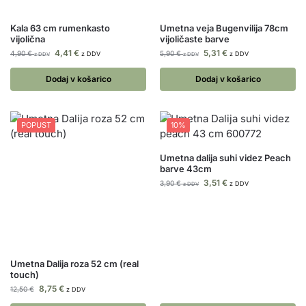
Kala 63 cm rumenkasto
Umetna veja Bugenvilija 78cm
vijolična
vijoličaste barve
4,41
€
5,31
€
4,90
€
5,90
€
z DDV
z DDV
z DDV
z DDV
Dodaj v košarico
Dodaj v košarico
POPUST
10%
Umetna dalija suhi videz Peach
barve 43cm
3,51
€
3,90
€
z DDV
z DDV
Umetna Dalija roza 52 cm (real
touch)
8,75
€
12,50
€
z DDV