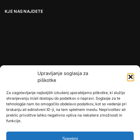
KJE NAS NAJDETE
Upravljanje soglasja za
piškotke
Za zagotavljanje najboljših izkušenj uporabljamo piškotke, ki služijo
shranjevanju in/ali dostopu do podatkov o napravi. Soglasje za te
tehnologije nam bo omogočilo obdelavo podatkov, kot so vedenje pri
brskanju ali edinstveni ID-ji, na tem spletnem mestu. Neprivolitev ali
preklic privolitve lahko negativno vpliva na nekatere zmožnosti in
🎄
umetne-jelke.si
funkcije.
🇩🇪
bonsai-kunstblumen.de
Sprejmi