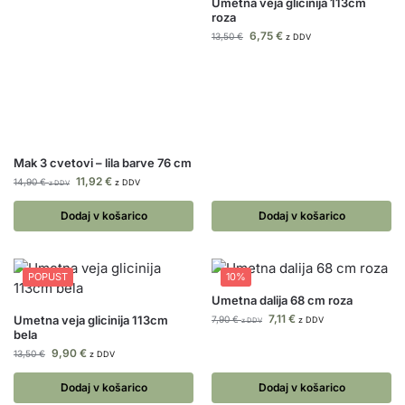
Umetna veja glicinija 113cm
roza
6,75
€
13,50
€
z DDV
Mak 3 cvetovi – lila barve 76 cm
11,92
€
14,90
€
z DDV
z DDV
Dodaj v košarico
Dodaj v košarico
POPUST
10%
Umetna dalija 68 cm roza
7,11
€
Umetna veja glicinija 113cm
7,90
€
z DDV
z DDV
bela
9,90
€
13,50
€
z DDV
Dodaj v košarico
Dodaj v košarico