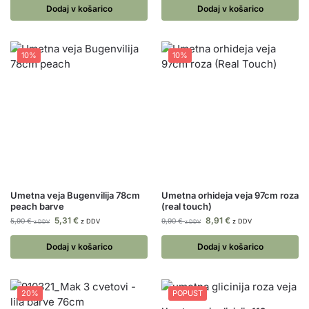
Dodaj v košarico
Dodaj v košarico
10%
10%
Umetna veja Bugenvilija 78cm
Umetna orhideja veja 97cm roza
peach barve
(real touch)
5,31
€
8,91
€
5,90
€
9,90
€
z DDV
z DDV
z DDV
z DDV
Dodaj v košarico
Dodaj v košarico
20%
POPUST