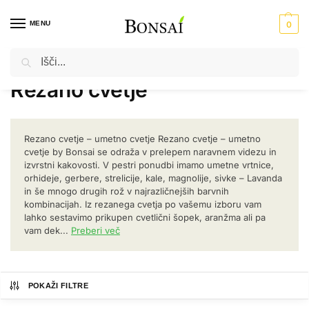
MENU
0
Iskanje
Domov
Umetno cvetje
Rezano cvetje
Stran 2
/
/
/
Rezano cvetje
Rezano cvetje – umetno cvetje Rezano cvetje – umetno
cvetje by Bonsai se odraža v prelepem naravnem videzu in
izvrstni kakovosti. V pestri ponudbi imamo umetne vrtnice,
orhideje, gerbere, strelicije, kale, magnolije, sivke – Lavanda
in še mnogo drugih rož v najrazličnejših barvnih
kombinacijah. Iz rezanega cvetja po vašemu izboru vam
lahko sestavimo prikupen cvetlični šopek, aranžma ali pa
vam dek...
Preberi več
POKAŽI FILTRE