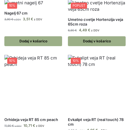
10%
POPUST
Nagelj 67 cm
3,51
€
Umetno cvetje Hortenzija veja
3,90
€
z DDV
z DDV
65cm roza
4,49
€
6,90
€
z DDV
Dodaj v košarico
Dodaj v košarico
10%
10%
Orhideja veja RT 85 cm peach
Evkalipt veja RT (real touch) 78
cm
10,71
€
11,90
€
z DDV
z DDV