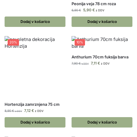
Peonija veja 78 cm roza
5,90
€
6,90
€
z DDV
Dodaj v košarico
Dodaj v košarico
20%
10%
Anthurium 70cm fuksija barva
7,11
€
7,90
€
z DDV
z DDV
Hortenzija zamrznjena 75 cm
7,12
€
8,90
€
z DDV
z DDV
Dodaj v košarico
Dodaj v košarico