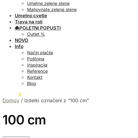
Umetne zelene stene
Mahovnate zelene stene
Umetno cvetje
Trava na roli
🐙POLETNI POPUSTI
Outlet %
NOVO
Info
Način plačila
Poštnina
Inspiracija
Reference
Kontakt
Blog
0,00
€
0
Domov
/
Izdelki označeni z “100 cm”
100 cm