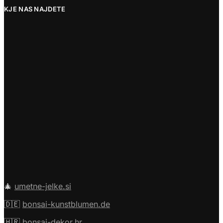
KJE NAS NAJDETE
🎄
umetne-jelke.si
🇩🇪
bonsai-kunstblumen.de
🇭🇷
bonsai-dekor.hr