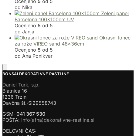
Ocenjeno
5
od 5
od Nika
Zeleni panel
Barcelona 100x100cm UV
Ocenjeno
5
od 5
od Janja
Okrasni lonec
za rože VIREO sand 48x36cm
Ocenjeno
5
od 5
od Ana Ponikvar
BONSAI DEKORATIVNE RASTLINE
Daniel Turk, s.p.
Blatnica 16
1236 Trzin
Davčna št.:SI29558743
GSM:
041 367 530
POŠTA:
info(afna)dekorativne-rastline.si
DELOVNI ČAS: