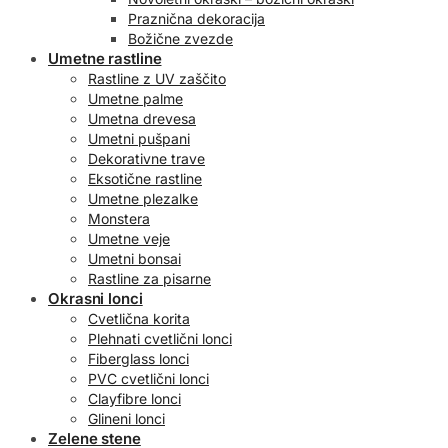
Praznična dekoracija
Božične zvezde
Umetne rastline
Rastline z UV zaščito
Umetne palme
Umetna drevesa
Umetni pušpani
Dekorativne trave
Eksotične rastline
Umetne plezalke
Monstera
Umetne veje
Umetni bonsai
Rastline za pisarne
Okrasni lonci
Cvetlična korita
Plehnati cvetlični lonci
Fiberglass lonci
PVC cvetlični lonci
Clayfibre lonci
Glineni lonci
Zelene stene