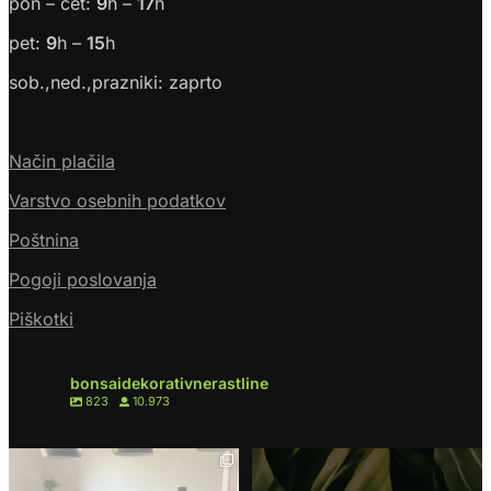
pon – čet:
9
h –
17
h
pet:
9
h –
15
h
sob.,ned.,prazniki: zaprto
Način plačila
Varstvo osebnih podatkov
Poštnina
Pogoji poslovanja
Piškotki
bonsaidekorativnerastline
823
10.973