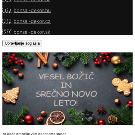
🇭🇺
bonsai-dekor.hu
🇨🇿
bonsai-dekor.cz
🇸🇰
bonsai-dekor.sk
Upravljanje soglasja
za lepše praznike vam podarjamo kupon