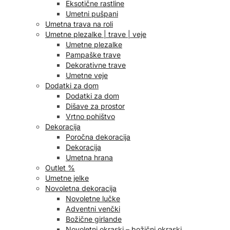
Eksotične rastline
Umetni pušpani
Umetna trava na roli
Umetne plezalke | trave | veje
Umetne plezalke
Pampaške trave
Dekorativne trave
Umetne veje
Dodatki za dom
Dodatki za dom
Dišave za prostor
Vrtno pohištvo
Dekoracija
Poročna dekoracija
Dekoracija
Umetna hrana
Outlet %
Umetne jelke
Novoletna dekoracija
Novoletne lučke
Adventni venčki
Božične girlande
Novoletni okraski – božični okraski