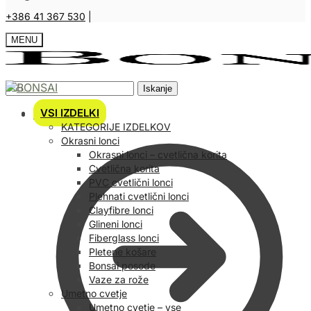
+386 41 367 530
|
MENU
Iskanje
VSI IZDELKI
Košarica
KATEGORIJE IZDELKOV
Okrasni lonci
Okrasni lonci – cvetlična korita
Cvetlična korita
PVC cvetlični lonci
Plehnati cvetlični lonci
Clayfibre lonci
Glineni lonci
Fiberglass lonci
Pletene košare
Bonsai posode
Vaze za rože
Umetno cvetje
Umetno cvetje – vse