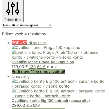
Pokaži filtre
Prikaz vseh 4 rezultatov
POPUST
Cvetlični lonec Praga 100 kapučino
179,00
€
139,62
€
z DDV
Bodi obveščen o novi zalogi!
Cvetlično korito Big 100 antracit (cassa alta)
229,00
€
z DDV