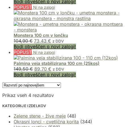
Bodi obveščen o novi zalogi!
POPUST
Monstera 100 cm v lončku
104,90
€
73,43
€
z DDV
Bodi obveščen o novi zalogi!
POPUST
Palmina veja stabilizirana 100 cm (25kos)
149,50
€
89,70
€
z DDV
Bodi obveščen o novi zalogi!
Prikaz vseh 4 rezultatov
KATEGORIJE IZDELKOV
Zelene stene - žive meje
(48)
Okrasni lonci - cvetlična korita
(344)