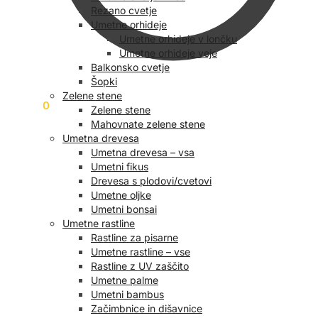
Rezano cvetje
Umetne orhideje
Umetne orhideje v lončku
Umetne orhideje veje
Balkonsko cvetje
Šopki
Zelene stene
0,00
€
0
Zelene stene
Mahovnate zelene stene
Umetna drevesa
Umetna drevesa – vsa
Umetni fikus
Drevesa s plodovi/cvetovi
Umetne oljke
Umetni bonsai
Umetne rastline
Rastline za pisarne
Umetne rastline – vse
Rastline z UV zaščito
Umetne palme
Umetni bambus
Začimbnice in dišavnice