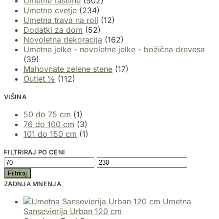
Umetne rastline
(502)
Umetno cvetje
(234)
Umetna trava na roli
(12)
Dodatki za dom
(52)
Novoletna dekoracija
(162)
Umetne jelke - novoletne jelke - božična drevesa
(39)
Mahovnate zelene stene
(17)
Outlet %
(112)
VIŠINA
50 do 75 cm
(1)
76 do 100 cm
(3)
101 do 150 cm
(1)
FILTRIRAJ PO CENI
Filtriraj
ZADNJA MNENJA
Umetna
Sansevierija Urban 120 cm