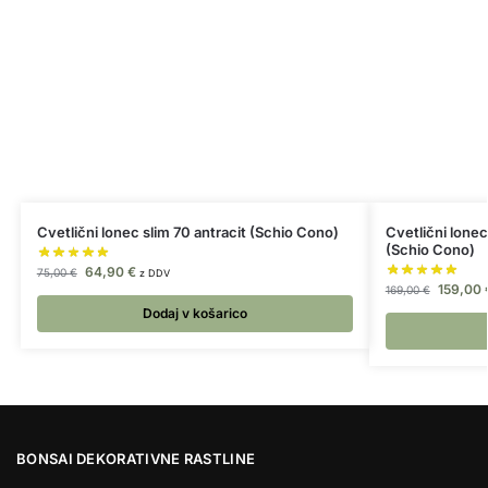
Cvetlični lonec slim 70 antracit (Schio Cono)
Cvetlični lonec
(Schio Cono)
64,90
€
75,00
€
z DDV
159,00
169,00
€
Dodaj v košarico
BONSAI DEKORATIVNE RASTLINE