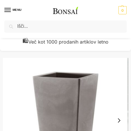
MENU
0
Iskanje
Domov
Okrasni lonci - cvetlična korita
PVC cvetlični lonci
Cvetlični lonec Praga 100 kapučino
/
/
/
🧾
Preverjena kakovost z vračili pod 1 %