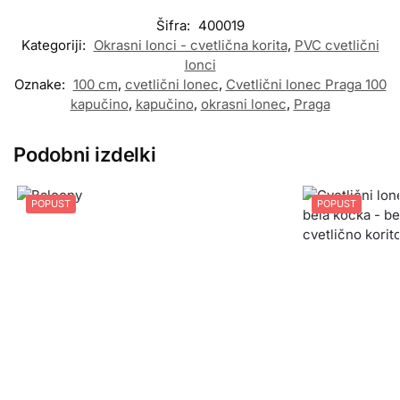
Šifra:
400019
Kategoriji:
Okrasni lonci - cvetlična korita
,
PVC cvetlični
lonci
Oznake:
100 cm
,
cvetlični lonec
,
Cvetlični lonec Praga 100
kapučino
,
kapučino
,
okrasni lonec
,
Praga
Podobni izdelki
POPUST
POPUST