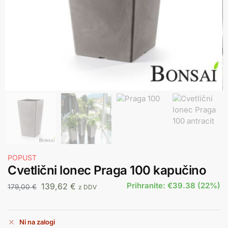
POPUST
Cvetlični lonec Praga 100 kapučino
Prihranite: €39.38 (22%)
139,62
€
179,00
€
z DDV
Ni na zalogi