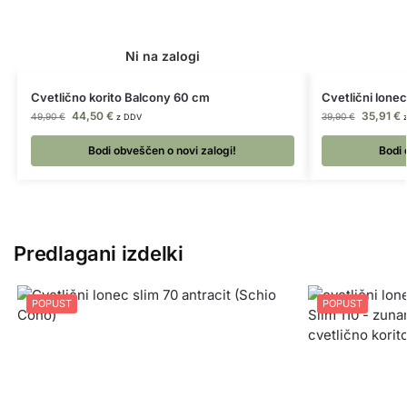
Cvetlično korito Balcony 60 cm
Cvetlični lone
44,50
€
35,91
€
49,90
€
39,90
€
z DDV
Bodi obveščen o novi zalogi!
Bodi 
Predlagani izdelki
POPUST
POPUST