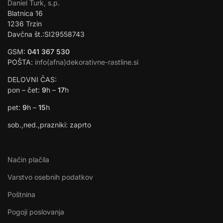
Daniel Turk, s.p.
Blatnica 16
1236 Trzin
Davčna št.:SI29558743
GSM:
041 367 530
POŠTA:
info(afna)dekorativne-rastline.si
DELOVNI ČAS:
pon – čet:
9
h –
17
h
pet:
9
h –
15
h
sob.,ned.,prazniki: zaprto
Način plačila
Varstvo osebnih podatkov
Poštnina
Pogoji poslovanja