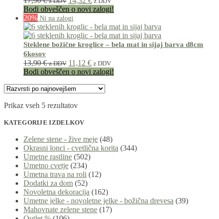
17,90
€
14,32
€
z DDV
z DDV
Bodi obveščen o novi zalogi!
20%
Steklene božične kroglice – bela mat in sijaj barva d8cm
6kosov
13,90
€
11,12
€
z DDV
z DDV
Bodi obveščen o novi zalogi!
Prikaz vseh 5 rezultatov
KATEGORIJE IZDELKOV
Zelene stene - žive meje
(48)
Okrasni lonci - cvetlična korita
(344)
Umetne rastline
(502)
Umetno cvetje
(234)
Umetna trava na roli
(12)
Dodatki za dom
(52)
Novoletna dekoracija
(162)
Umetne jelke - novoletne jelke - božična drevesa
(39)
Mahovnate zelene stene
(17)
Outlet %
(106)