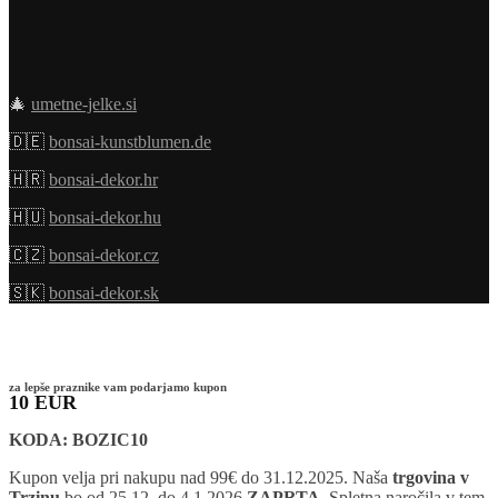
🎄
umetne-jelke.si
🇩🇪
bonsai-kunstblumen.de
🇭🇷
bonsai-dekor.hr
🇭🇺
bonsai-dekor.hu
🇨🇿
bonsai-dekor.cz
🇸🇰
bonsai-dekor.sk
za lepše praznike vam podarjamo kupon
10 EUR
KODA: BOZIC10
Kupon velja pri nakupu nad 99€ do 31.12.2025. Naša
trgovina v
Trzinu
bo od 25.12. do 4.1.2026
ZAPRTA
. Spletna naročila v tem