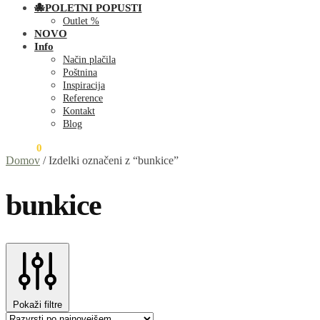
🐙POLETNI POPUSTI
Outlet %
NOVO
Info
Način plačila
Poštnina
Inspiracija
Reference
Kontakt
Blog
0,00
€
0
Domov
/
Izdelki označeni z “bunkice”
bunkice
Pokaži filtre