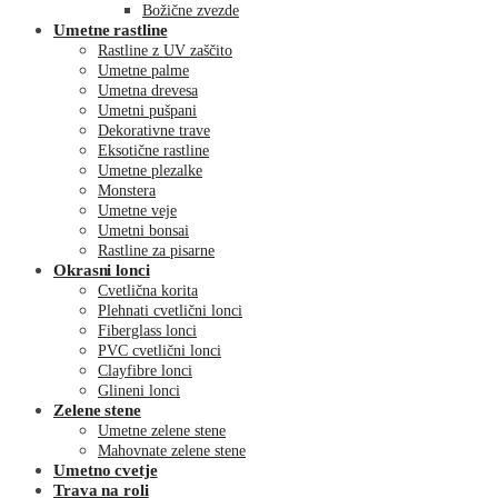
Božične zvezde
Umetne rastline
Rastline z UV zaščito
Umetne palme
Umetna drevesa
Umetni pušpani
Dekorativne trave
Eksotične rastline
Umetne plezalke
Monstera
Umetne veje
Umetni bonsai
Rastline za pisarne
Okrasni lonci
Cvetlična korita
Plehnati cvetlični lonci
Fiberglass lonci
PVC cvetlični lonci
Clayfibre lonci
Glineni lonci
Zelene stene
Umetne zelene stene
Mahovnate zelene stene
Umetno cvetje
Trava na roli