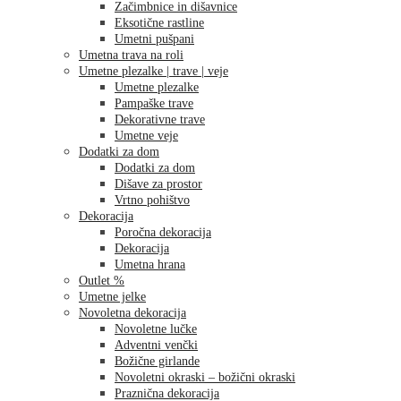
Začimbnice in dišavnice
Eksotične rastline
Umetni pušpani
Umetna trava na roli
Umetne plezalke | trave | veje
Umetne plezalke
Pampaške trave
Dekorativne trave
Umetne veje
Dodatki za dom
Dodatki za dom
Dišave za prostor
Vrtno pohištvo
Dekoracija
Poročna dekoracija
Dekoracija
Umetna hrana
Outlet %
Umetne jelke
Novoletna dekoracija
Novoletne lučke
Adventni venčki
Božične girlande
Novoletni okraski – božični okraski
Praznična dekoracija