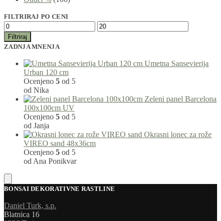
FILTRIRAJ PO CENI
Filtriraj
ZADNJA MNENJA
Umetna Sansevierija
Urban 120 cm
Ocenjeno
5
od 5
od Nika
Zeleni panel Barcelona
100x100cm UV
Ocenjeno
5
od 5
od Janja
Okrasni lonec za rože
VIREO sand 48x36cm
Ocenjeno
5
od 5
od Ana Ponikvar
BONSAI DEKORATIVNE RASTLINE
Daniel Turk, s.p.
Blatnica 16