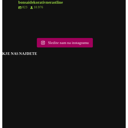
bonsaidekorativnerastline
823
10.976
8
0
6
1
6
0
2
0
10
2
9
0
18
0
5
1
10
1
Sledite nam na instagramu
KJE NAS NAJDETE