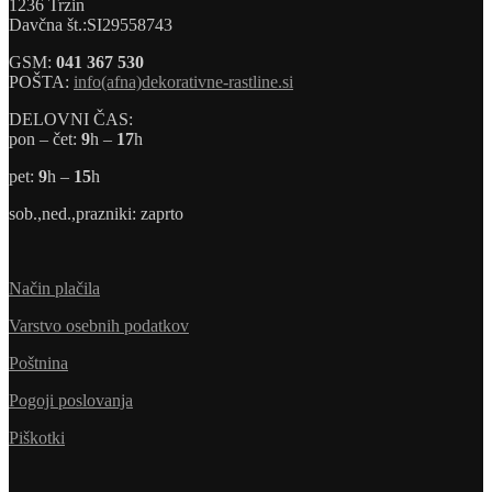
1236 Trzin
Davčna št.:SI29558743
GSM:
041 367 530
POŠTA:
info(afna)dekorativne-rastline.si
DELOVNI ČAS:
pon – čet:
9
h –
17
h
pet:
9
h –
15
h
sob.,ned.,prazniki: zaprto
Način plačila
Varstvo osebnih podatkov
Poštnina
Pogoji poslovanja
Piškotki