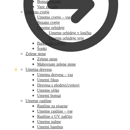
Bonsai posode
Vaze za rože
Umetno cvetje
Umetno cvetje – vse
Rezano cvetje
Umetne orhideje
Umetne orhideje v lončku
Umetne orhideje veje
Balkonsko cvetje
Šopki
Zelene stene
Zelene stene
Mahovnate zelene stene
0,00
€
0
Umetna drevesa
Umetna drevesa – vsa
Umetni fikus
Drevesa s plodovi/cvetovi
Umetne oljke
Umetni bonsai
Umetne rastline
Rastline za pisarne
Umetne rastline – vse
Rastline z UV zaščito
Umetne palme
Umetni bambus