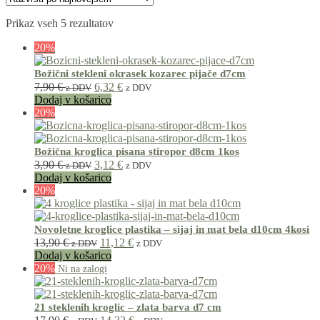
Prikaz vseh 5 rezultatov
20%
Božični stekleni okrasek kozarec pijače d7cm
7,90
€
6,32
€
z DDV
z DDV
Dodaj v košarico
20%
Božična kroglica pisana stiropor d8cm 1kos
3,90
€
3,12
€
z DDV
z DDV
Dodaj v košarico
20%
Novoletne kroglice plastika – sijaj in mat bela d10cm 4kosi
13,90
€
11,12
€
z DDV
z DDV
Dodaj v košarico
20%
21 steklenih kroglic – zlata barva d7 cm