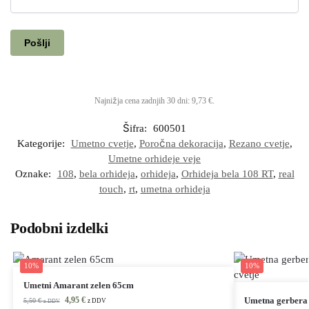
Najnižja cena zadnjih 30 dni:
9,73
€
.
Šifra:
600501
Kategorije:
Umetno cvetje
,
Poročna dekoracija
,
Rezano cvetje
,
Umetne orhideje veje
Oznake:
108
,
bela orhideja
,
orhideja
,
Orhideja bela 108 RT
,
real
touch
,
rt
,
umetna orhideja
Podobni izdelki
10%
10%
Umetni Amarant zelen 65cm
4,95
€
Umetna gerbera 
5,50
€
z DDV
z DDV