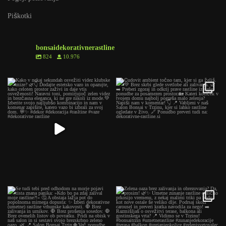
Piškotki
bonsaidekorativnerastline
824
10.976