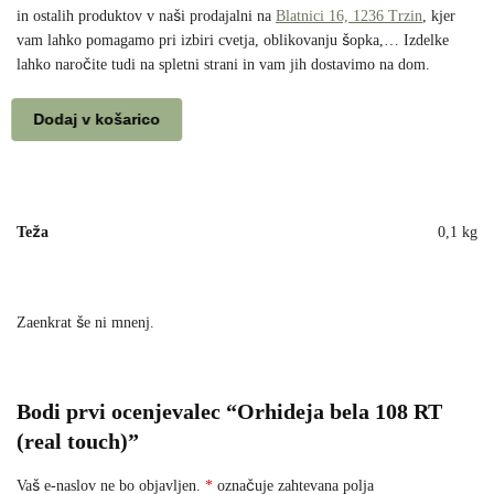
in ostalih produktov v naši prodajalni na
Blatnici 16, 1236 Trzin
, kjer
vam lahko pomagamo pri izbiri cvetja, oblikovanju šopka,… Izdelke
lahko naročite tudi na spletni strani in vam jih dostavimo na dom.
Dodaj v košarico
Teža
0,1 kg
Zaenkrat še ni mnenj.
Bodi prvi ocenjevalec “Orhideja bela 108 RT
(real touch)”
Vaš e-naslov ne bo objavljen.
*
označuje zahtevana polja