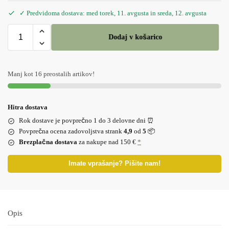
✓ Predvidoma dostava: med torek, 11. avgusta in sreda, 12. avgusta
Dodaj v košarico
Manj kot 16 preostalih artikov!
Hitra dostava
Rok dostave je povprečno 1 do 3 delovne dni ⏰
Povprečna ocena zadovoljstva strank
4,9
od
5
📦
Brezplačna dostava
za nakupe nad 150 €
*
Imate vprašanje? Pišite nam!
Opis