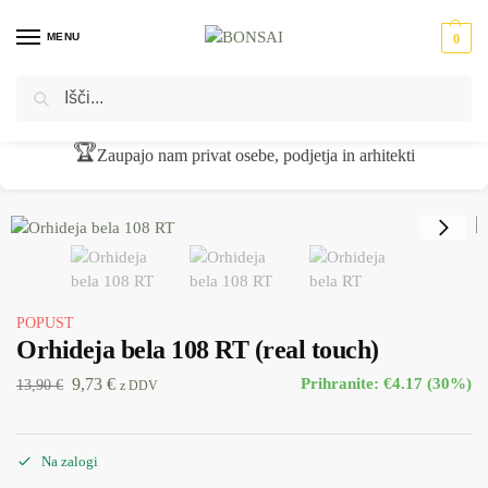
MENU
0
Iskanje
Domov
Umetno cvetje
Rezano cvetje
Orhideja bela 108 RT (real touch)
/
/
/
🏆
Zaupajo nam privat osebe, podjetja in arhitekti
POPUST
Orhideja bela 108 RT (real touch)
9,73
€
Prihranite: €4.17 (30%)
13,90
€
z DDV
Na zalogi