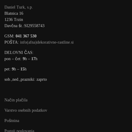
Daniel Turk, s.p.
Blatnica 16
1236 Trzin
Davčna št.:SI29558743
GSM:
041 367 530
POŠTA:
info(afna)dekorativne-rastline.si
DELOVNI ČAS:
pon – čet:
9
h –
17
h
pet:
9
h –
15
h
sob.,ned.,prazniki: zaprto
Način plačila
Varstvo osebnih podatkov
Poštnina
Pogoji poslovanja