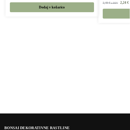
2,24
€
2,49
€
z DDV
Dodaj v košarico
BONSAI DEKORATIVNE RASTLINE