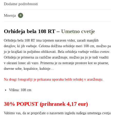
Dodatne podrobnosti
Mnenja
0
Orhideja bela 108 RT –
Umetno cvetje
Orhideja bela 108 RT ima izjemen naraven videz, zaradi manjših
detajlov, ki jih vsebuje. Celotna dolžina orhideje meri 108 cm, možno pa
jo je krajšati in poljubno oblikovati. Bela orhideja vsebuje veliko cvetov.
Orhideja je primerna za različne aranžmaje, možno pa jo je tudi vsaditi
v okrasni lonec ali vazo. Primerna je za notranje prostore kot so pisarne,
dnevne sobe, kopalnice, kuhinje…
Na drugi fotografiji je prikazana uporaba belih orhidej v aranžmaju.
Višina: 108 cm
30% POPUST (prihranek 4,17 eur)
Vabimo vas, da se prepričate o naravnem izgledu našega umetnega cvetja