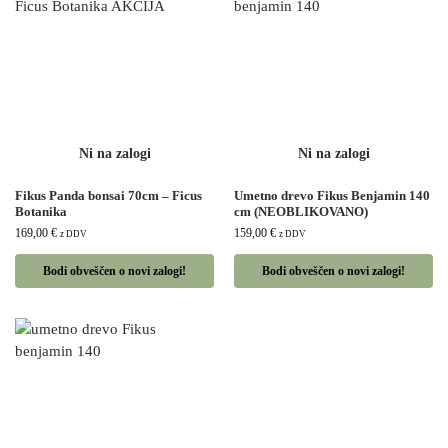
Fikus Panda bonsai 70cm – Ficus
Umetno drevo Fikus Benjamin 140
Botanika
cm (NEOBLIKOVANO)
169,00
€
159,00
€
z DDV
z DDV
Bodi obveščen o novi zalogi!
Bodi obveščen o novi zalogi!