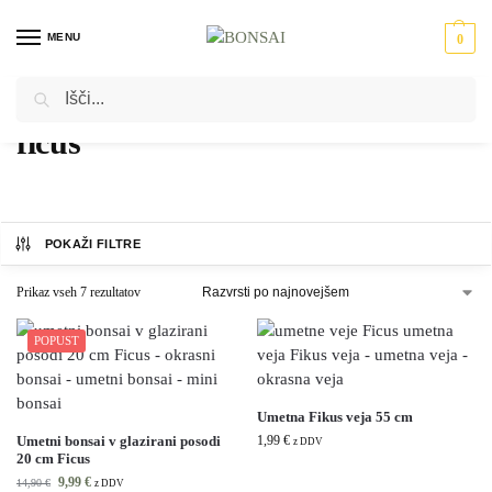
MENU
0
Iskanje
Domov
Izdelki označeni z “ficus”
/
ficus
POKAŽI FILTRE
Prikaz vseh 7 rezultatov
POPUST
Umetna Fikus veja 55 cm
Umetni bonsai v glazirani posodi
1,99
€
z DDV
20 cm Ficus
9,99
€
14,90
€
z DDV