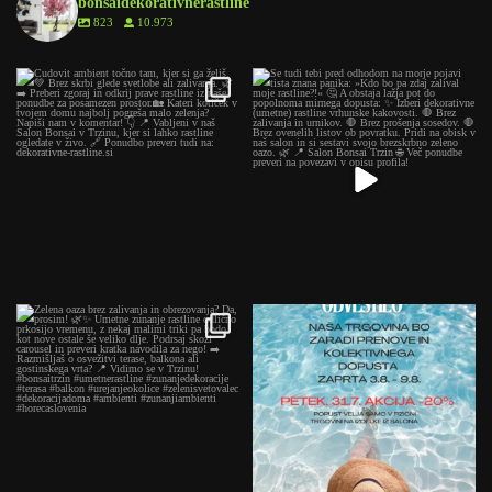
bonsaidekorativnerastline
823
10.973