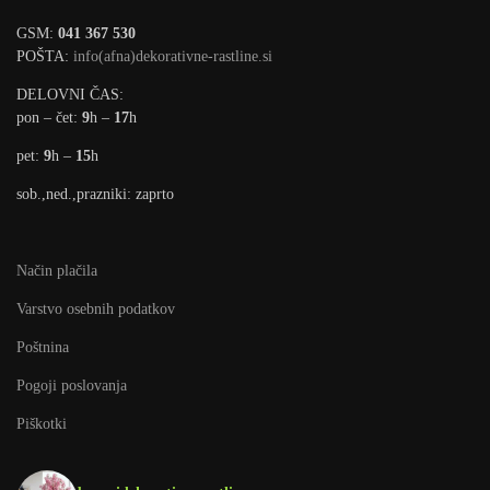
GSM:
041 367 530
POŠTA:
info(afna)dekorativne-rastline.si
DELOVNI ČAS:
pon – čet:
9
h –
17
h
pet:
9
h –
15
h
sob.,ned.,prazniki: zaprto
Način plačila
Varstvo osebnih podatkov
Poštnina
Pogoji poslovanja
Piškotki