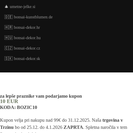
🎄
umetne-jelke.si
🇩🇪
bonsai-kunstblumen.de
🇭🇷
bonsai-dekor.hr
🇭🇺
bonsai-dekor.hu
🇨🇿
bonsai-dekor.cz
🇸🇰
bonsai-dekor.sk
za lepše praznike vam podarjamo kupon
10 EUR
KODA: BOZIC10
Kupon velja pri nakupu nad 99€ do 31.12.2025. Naša
trgovina v
Trzinu
bo od 25.12. do 4.1.2026
ZAPRTA
. Spletna naročila v tem