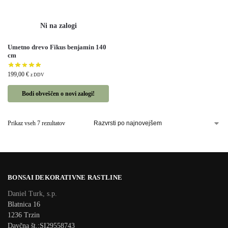
Umetno drevo Fikus benjamin 140
cm
199,00
€
z DDV
Bodi obveščen o novi zalogi!
Prikaz vseh 7 rezultatov
BONSAI DEKORATIVNE RASTLINE
Daniel Turk, s.p.
Blatnica 16
1236 Trzin
Davčna št.:SI29558743