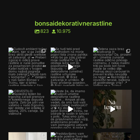
bonsaidekorativnerastline
823
10.975