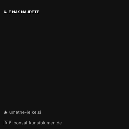
KJE NAS NAJDETE
🎄
umetne-jelke.si
🇩🇪
bonsai-kunstblumen.de