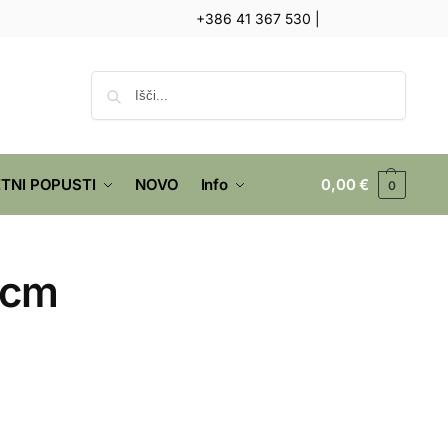
+386 41 367 530
|
Iskanje
TNI POPUSTI
NOVO
Info
0,00
€
0
0cm