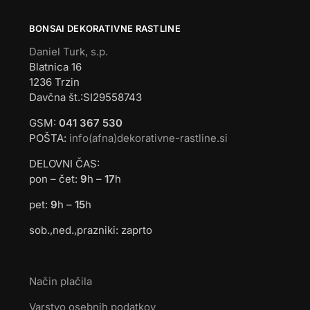
BONSAI DEKORATIVNE RASTLINE
Daniel Turk, s.p.
Blatnica 16
1236 Trzin
Davčna št.:SI29558743
GSM:
041 367 530
POŠTA:
info(afna)dekorativne-rastline.si
DELOVNI ČAS:
pon – čet:
9
h –
17
h
pet:
9
h –
15
h
sob.,ned.,prazniki: zaprto
Način plačila
Varstvo osebnih podatkov