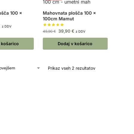
ošča 100 x
Mahovnata plošča 100 x
100cm Mamut
€
z DDV
39,90
€
49,90
€
z DDV
 košarico
Dodaj v košarico
Prikaz vseh 2 rezultatov