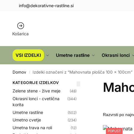
info@dekorativne-rastline.si
Košarica
VSI IZDELKI
Umetne rastline
Okrasni lonci
Domov
Izdelki označeni z “Mahovnata plošča 100 x 100cm”
/
Maho
KATEGORIJE IZDELKOV
Zelene stene - žive meje
(48)
Okrasni lonci - cvetlična
(344)
korita
Umetne rastline
(502)
Umetno cvetje
(234)
Umetna trava na roli
(12)
POPUST