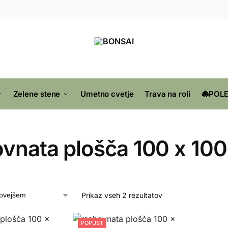
Zelene stene
Umetno cvetje
Trava na roli
🐙POLE
vnata plošča 100 x 10
Prikaz vseh 2 rezultatov
POPUST