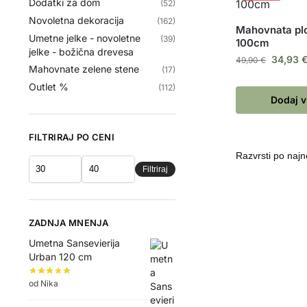
Dodatki za dom
(52)
Novoletna dekoracija
(162)
Mahovnata pl
Umetne jelke - novoletne
(39)
100cm
jelke - božična drevesa
34,93
49,90
€
Mahovnate zelene stene
(17)
Outlet %
(112)
Dodaj v
FILTRIRAJ PO CENI
Filtriraj
ZADNJA MNENJA
Umetna Sansevierija
Urban 120 cm
od Nika