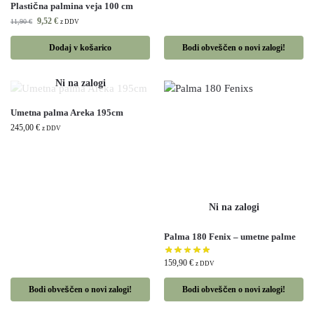
Plastična palmina veja 100 cm
9,52
€
11,90
€
z DDV
Dodaj v košarico
Bodi obveščen o novi zalogi!
Umetna palma Areka 195cm
245,00
€
z DDV
Palma 180 Fenix – umetne palme
159,90
€
z DDV
Bodi obveščen o novi zalogi!
Bodi obveščen o novi zalogi!