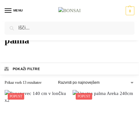
MENU
0
Iskanje
Domov
Izdelki označeni z “palma”
/
palma
POKAŽI FILTRE
Prikaz vseh 13 rezultatov
POPUST
POPUST