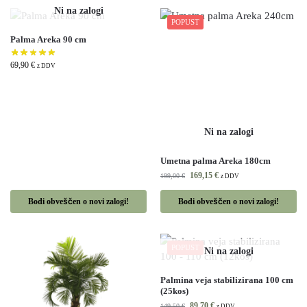
POPUST
Palma Areka 90 cm
69,90
€
z DDV
Umetna palma Areka 180cm
169,15
€
199,00
€
z DDV
Bodi obveščen o novi zalogi!
Bodi obveščen o novi zalogi!
POPUST
Palmina veja stabilizirana 100 cm
(25kos)
89,70
€
149,50
€
z DDV