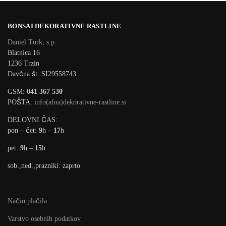
BONSAI DEKORATIVNE RASTLINE
Daniel Turk, s.p.
Blatnica 16
1236 Trzin
Davčna št.:SI29558743
GSM:
041 367 530
POŠTA:
info(afna)dekorativne-rastline.si
DELOVNI ČAS:
pon – čet:
9
h –
17
h
pet:
9
h –
15
h
sob.,ned.,prazniki: zaprto
Način plačila
Varstvo osebnih podatkov