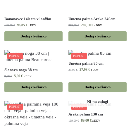
Bananovec 140 cm v lončku
Umetna palma Areka 240cm
96,85
€
269,10
€
149,00
€
299,00
€
z DDV
z DDV
Dodaj v košarico
Dodaj v košarico
POPUST
POPUST
Umetna palma 85 cm
Slonova noga 38 cm
27,93
€
39,90
€
z DDV
5,90
€
9,89
€
z DDV
Dodaj v košarico
Dodaj v košarico
POPUST
POPUST
Areka palma 130 cm
89,00
€
139,00
€
z DDV