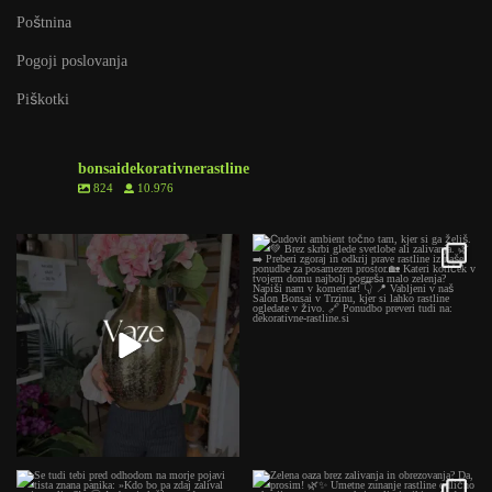
Poštnina
Pogoji poslovanja
Piškotki
bonsaidekorativnerastline
824
10.976