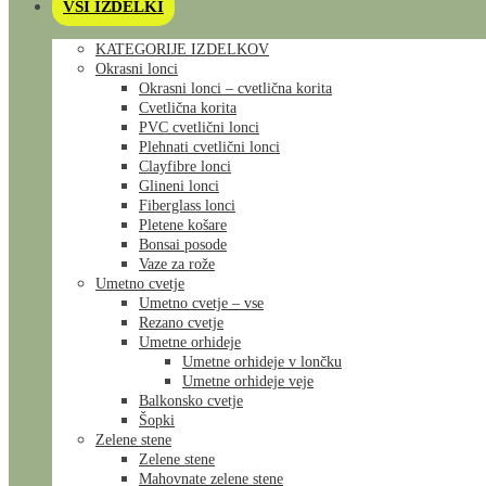
VSI IZDELKI
KATEGORIJE IZDELKOV
Okrasni lonci
Okrasni lonci – cvetlična korita
Cvetlična korita
PVC cvetlični lonci
Plehnati cvetlični lonci
Clayfibre lonci
Glineni lonci
Fiberglass lonci
Pletene košare
Bonsai posode
Vaze za rože
Umetno cvetje
Umetno cvetje – vse
Rezano cvetje
Umetne orhideje
Umetne orhideje v lončku
Umetne orhideje veje
Balkonsko cvetje
Šopki
Zelene stene
Zelene stene
Mahovnate zelene stene