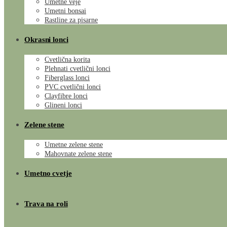
Umetne veje
Umetni bonsai
Rastline za pisarne
Okrasni lonci
Cvetlična korita
Plehnati cvetlični lonci
Fiberglass lonci
PVC cvetlični lonci
Clayfibre lonci
Glineni lonci
Zelene stene
Umetne zelene stene
Mahovnate zelene stene
Umetno cvetje
Trava na roli