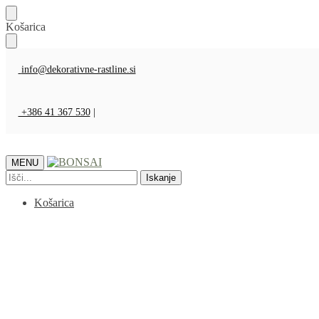
Košarica
info@dekorativne-rastline.si
+386 41 367 530
|
MENU
Iskanje
Košarica