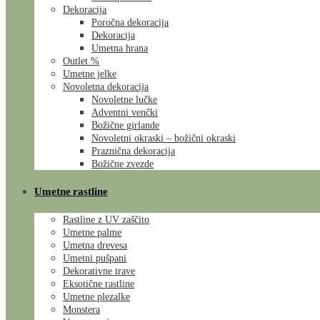
Dekoracija
Poročna dekoracija
Dekoracija
Umetna hrana
Outlet %
Umetne jelke
Novoletna dekoracija
Novoletne lučke
Adventni venčki
Božične girlande
Novoletni okraski – božični okraski
Praznična dekoracija
Božične zvezde
Umetne rastline
Rastline z UV zaščito
Umetne palme
Umetna drevesa
Umetni pušpani
Dekorativne trave
Eksotične rastline
Umetne plezalke
Monstera