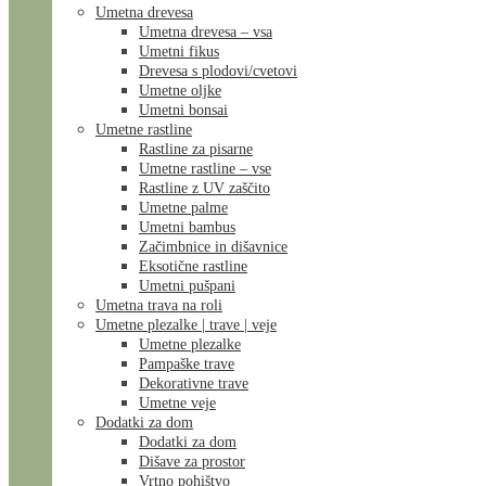
Umetna drevesa
Umetna drevesa – vsa
Umetni fikus
Drevesa s plodovi/cvetovi
Umetne oljke
Umetni bonsai
Umetne rastline
Rastline za pisarne
Umetne rastline – vse
Rastline z UV zaščito
Umetne palme
Umetni bambus
Začimbnice in dišavnice
Eksotične rastline
Umetni pušpani
Umetna trava na roli
Umetne plezalke | trave | veje
Umetne plezalke
Pampaške trave
Dekorativne trave
Umetne veje
Dodatki za dom
Dodatki za dom
Dišave za prostor
Vrtno pohištvo