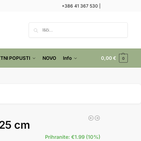
+386 41 367 530
|
Iskanje
TNI POPUSTI
NOVO
Info
0,00
€
0
125 cm
Prihranite: €1.99 (10%)