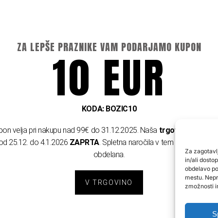
ZA LEPŠE PRAZNIKE VAM PODARJAMO KUPON
10 EUR
KODA: BOZIC10
pon velja pri nakupu nad 99€ do 31.12.2025. Naša
trgovina v Trzinu
od 25.12. do 4.1.2026
ZAPRTA
. Spletna naročila v tem času ne bod
Za zagotavlj
obdelana.
in/ali dost
obdelavo pod
mestu. Nepri
V TRGOVINO
zmožnosti in
S