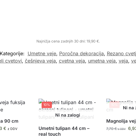
Najnižja cena zadnjih 30 dni:
19,90
€
.
Kategorije:
Umetne veje
,
Poročna dekoracija
,
Rezano cvet
li cvetovi
,
češnjeva veja
,
cvetna veja
,
umetna veja
,
veja
,
ve
10%
10%
ja 90 cm
Magnolija ve
Umetni tulipan 44 cm –
93
€
6,
7,70
€
z DDV
z DDV
real touch