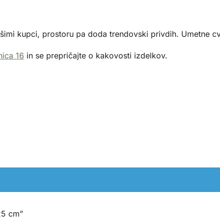
ašimi kupci, prostoru pa doda trendovski privdih. Umetne c
nica 16
in se prepričajte o kakovosti izdelkov.
125 cm”