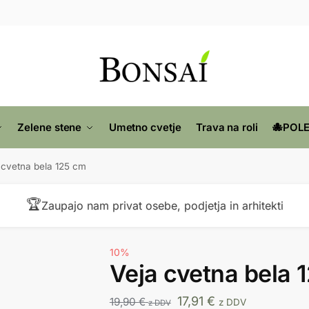
Zelene stene
Umetno cvetje
Trava na roli
🐙POLE
 cvetna bela 125 cm
🏆
Zaupajo nam privat osebe, podjetja in arhitekti
10%
Veja cvetna bela 
17,91
€
19,90
€
z DDV
z DDV