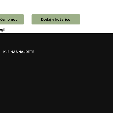
čen o novi
Dodaj v košarico
ogi!
KJE NAS NAJDETE