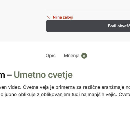
Ni na zalogi
Bodi obvešč
Opis
Mnenja
0
cm –
Umetno cvetje
n videz. Cvetna veja je primerna za različne aranžmaje notr
ljubno oblikuje z oblikovanjem tudi najmanjših vejic. Cvetov