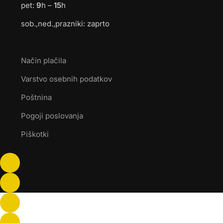
pet:
9
h –
15
h
sob.,ned.,prazniki: zaprto
Način plačila
Varstvo osebnih podatkov
Poštnina
Pogoji poslovanja
Piškotki