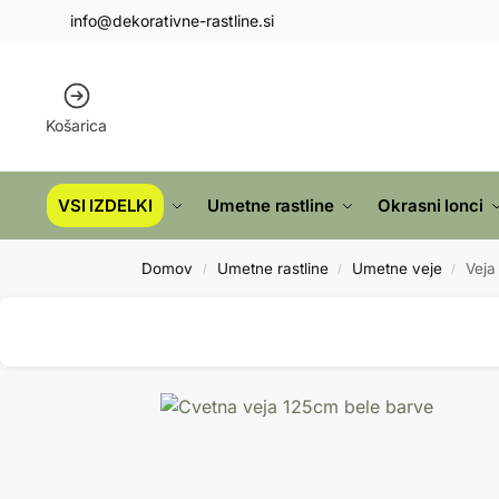
info@dekorativne-rastline.si
Košarica
VSI IZDELKI
Umetne rastline
Okrasni lonci
Domov
Umetne rastline
Umetne veje
Veja
/
/
/