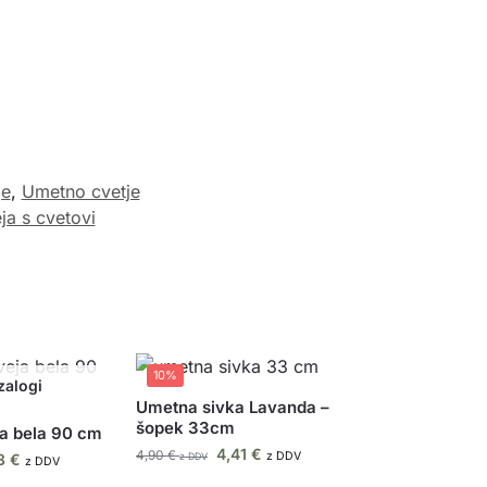
je
,
Umetno cvetje
ja s cvetovi
10%
Umetna sivka Lavanda –
šopek 33cm
ja bela 90 cm
4,41
€
4,90
€
z DDV
93
€
z DDV
z DDV