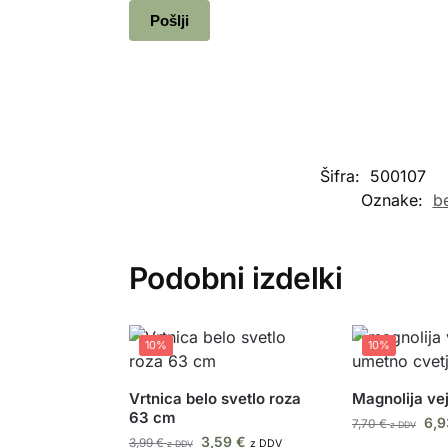
Šifra:
500107
Oznake:
be
Podobni izdelki
10%
10%
Vrtnica belo svetlo roza
Magnolija ve
63 cm
6,
7,70
€
z DDV
3,59
€
3,99
€
z DDV
z DDV