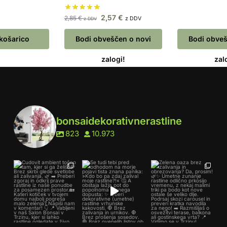
2,57
€
2,85
€
z DDV
z DDV
 košarico
Bodi obveščen o novi
Bodi obveš
zalogi!
zal
bonsaidekorativnerastline
823
10.973