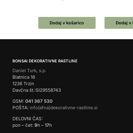
Dodaj v košarico
Dodaj v
BONSAI DEKORATIVNE RASTLINE
Daniel Turk, s.p.
Blatnica 16
1236 Trzin
Davčna št.:SI29558743
GSM:
041 367 530
POŠTA:
info(afna)dekorativne-rastline.si
DELOVNI ČAS:
pon – čet:
9
h –
17
h