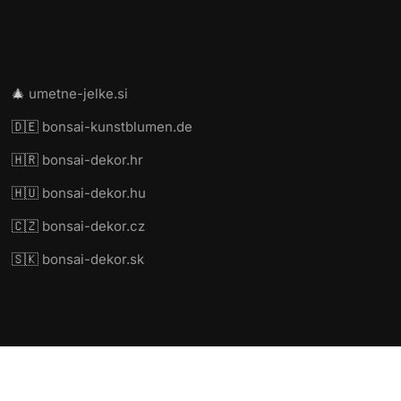
🎄
umetne-jelke.si
🇩🇪
bonsai-kunstblumen.de
🇭🇷
bonsai-dekor.hr
🇭🇺
bonsai-dekor.hu
🇨🇿
bonsai-dekor.cz
🇸🇰
bonsai-dekor.sk