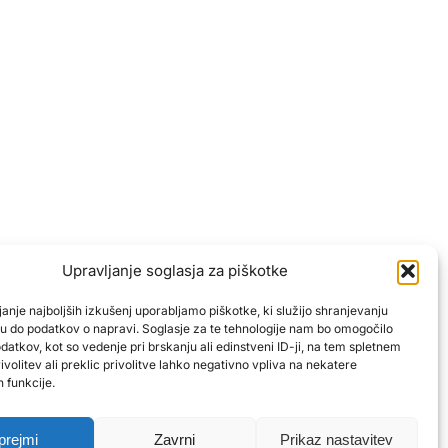
bo
Upravljanje soglasja za piškotke
o
anje najboljših izkušenj uporabljamo piškotke, ki služijo shranjevanju
opu do podatkov o napravi. Soglasje za te tehnologije nam bo omogočilo
atkov, kot so vedenje pri brskanju ali edinstveni ID-ji, na tem spletnem
volitev ali preklic privolitve lahko negativno vpliva na nekatere
 funkcije.
Imate vprašanje? Pišite nam!
prejmi
Zavrni
Prikaz nastavitev