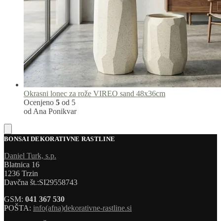
Okrasni lonec za rože VIREO sand 48x36cm
Ocenjeno
5
od 5
od Ana Ponikvar
BONSAI DEKORATIVNE RASTLINE
Daniel Turk, s.p.
Blatnica 16
1236 Trzin
Davčna št.:SI29558743
GSM:
041 367 530
POŠTA:
info(afna)dekorativne-rastline.si