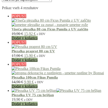
Prikaz vseh 4 rezultatov
POPUST
Viseča plezalka 80 cm Ficus Pumila z UV zaščito
19,90
€
15,92
€
z DDV
Dodaj v košarico
POPUST
Plezalka praprot 80 cm UV
17,90
€
15,90
€
z DDV
Dodaj v košarico
POPUST
Plezalka 100cm Fikus Pumila
14,90
€
9,90
€
z DDV
Dodaj v košarico
Plezalka UV 75 cm bršljan
19,90
€
z DDV
Dodaj v košarico