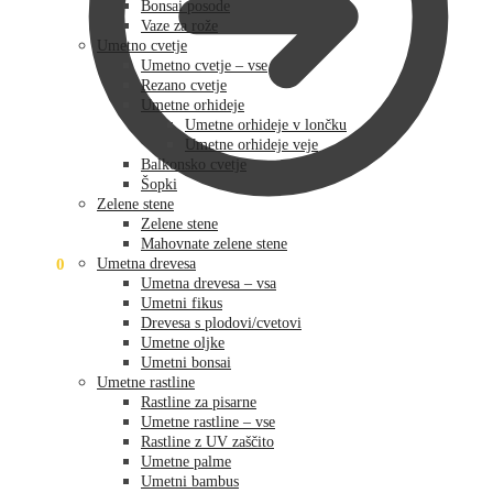
Bonsai posode
Vaze za rože
Umetno cvetje
Umetno cvetje – vse
Rezano cvetje
Umetne orhideje
Umetne orhideje v lončku
Umetne orhideje veje
Balkonsko cvetje
Šopki
Zelene stene
Zelene stene
Mahovnate zelene stene
0,00
€
0
Umetna drevesa
Umetna drevesa – vsa
Umetni fikus
Drevesa s plodovi/cvetovi
Umetne oljke
Umetni bonsai
Umetne rastline
Rastline za pisarne
Umetne rastline – vse
Rastline z UV zaščito
Umetne palme
Umetni bambus