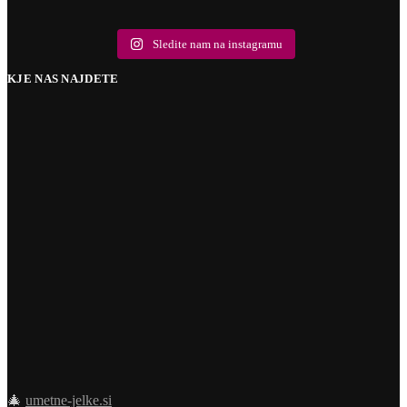
6
0
2
0
10
2
10
0
18
0
Sledite nam na instagramu
KJE NAS NAJDETE
🎄
umetne-jelke.si