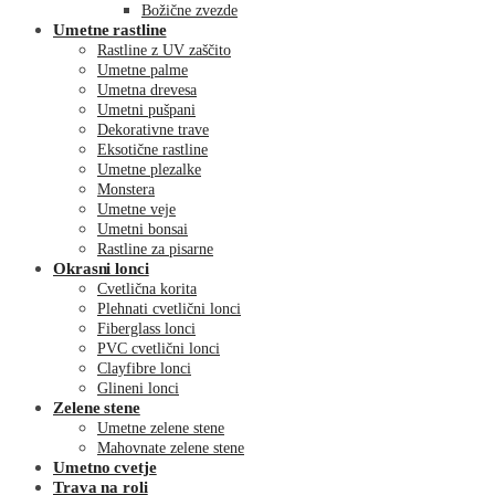
Božične zvezde
Umetne rastline
Rastline z UV zaščito
Umetne palme
Umetna drevesa
Umetni pušpani
Dekorativne trave
Eksotične rastline
Umetne plezalke
Monstera
Umetne veje
Umetni bonsai
Rastline za pisarne
Okrasni lonci
Cvetlična korita
Plehnati cvetlični lonci
Fiberglass lonci
PVC cvetlični lonci
Clayfibre lonci
Glineni lonci
Zelene stene
Umetne zelene stene
Mahovnate zelene stene
Umetno cvetje
Trava na roli