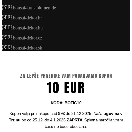
🇩🇪
bonsai-kunstblumen.de
🇭🇷
bonsai-dekor.hr
🇭🇺
bonsai-dekor.hu
🇨🇿
bonsai-dekor.cz
🇸🇰
bonsai-dekor.sk
ZA LEPŠE PRAZNIKE VAM PODARJAMO KUPON
10 EUR
KODA: BOZIC10
Kupon velja pri nakupu nad 99€ do 31.12.2025. Naša
trgovina v
Trzinu
bo od 25.12. do 4.1.2026
ZAPRTA
. Spletna naročila v tem
času ne bodo obdelana.