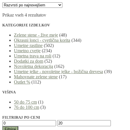
Prikaz vseh 4 rezultatov
KATEGORIJE IZDELKOV
Zelene stene - žive meje
(48)
Okrasni lonci - cvetlična korita
(344)
Umetne rastline
(502)
Umetno cvetje
(234)
Umetna trava na roli
(12)
Dodatki za dom
(52)
Novoletna dekoracija
(162)
Umetne jelke - novoletne jelke - božična drevesa
(39)
Mahovnate zelene stene
(17)
Outlet %
(112)
VIŠINA
50 do 75 cm
(1)
76 do 100 cm
(3)
FILTRIRAJ PO CENI
Filtriraj