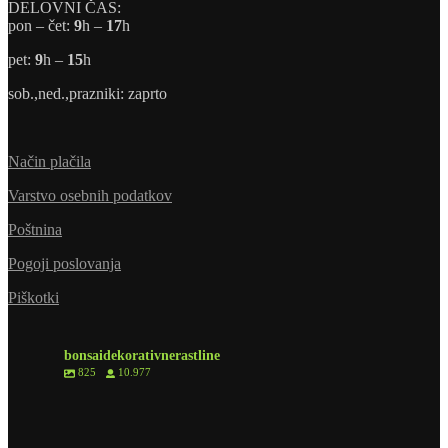
DELOVNI ČAS:
pon – čet:
9
h –
17
h
pet:
9
h –
15
h
sob.,ned.,prazniki: zaprto
Način plačila
Varstvo osebnih podatkov
Poštnina
Pogoji poslovanja
Piškotki
bonsaidekorativnerastline
825
10.977
3
0
7
1
9
0
6
1