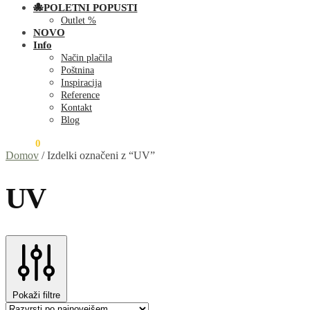
🐙POLETNI POPUSTI
Outlet %
NOVO
Info
Način plačila
Poštnina
Inspiracija
Reference
Kontakt
Blog
0,00
€
0
Domov
/
Izdelki označeni z “UV”
UV
Pokaži filtre