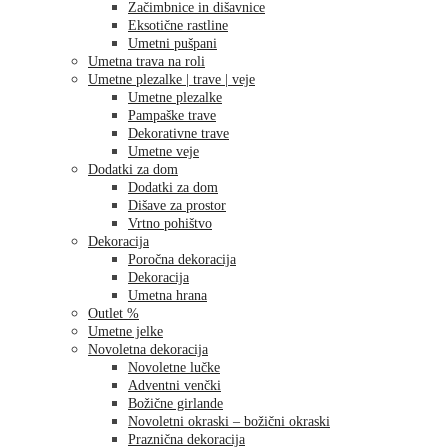
Začimbnice in dišavnice
Eksotične rastline
Umetni pušpani
Umetna trava na roli
Umetne plezalke | trave | veje
Umetne plezalke
Pampaške trave
Dekorativne trave
Umetne veje
Dodatki za dom
Dodatki za dom
Dišave za prostor
Vrtno pohištvo
Dekoracija
Poročna dekoracija
Dekoracija
Umetna hrana
Outlet %
Umetne jelke
Novoletna dekoracija
Novoletne lučke
Adventni venčki
Božične girlande
Novoletni okraski – božični okraski
Praznična dekoracija