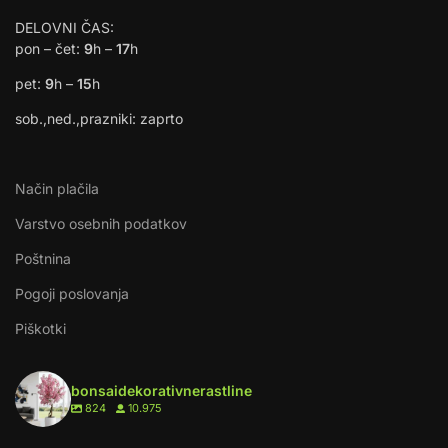
DELOVNI ČAS:
pon – čet:
9
h –
17
h
pet:
9
h –
15
h
sob.,ned.,prazniki: zaprto
Način plačila
Varstvo osebnih podatkov
Poštnina
Pogoji poslovanja
Piškotki
bonsaidekorativnerastline
824
10.975