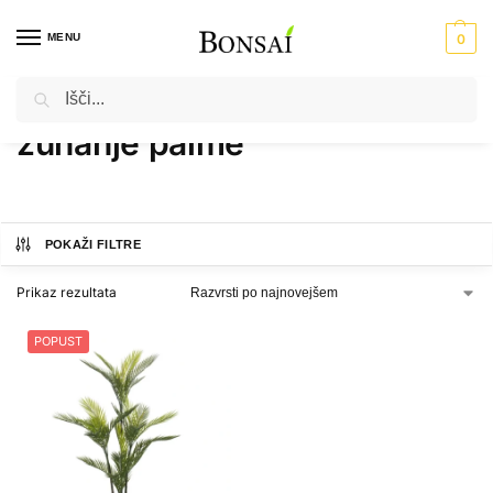
MENU
0
Iskanje
Domov
Izdelki označeni z “zunanje palme”
/
zunanje palme
POKAŽI FILTRE
Prikaz rezultata
POPUST