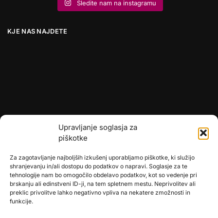
Sledite nam na instagramu
KJE NAS NAJDETE
Upravljanje soglasja za
piškotke
Za zagotavljanje najboljših izkušenj uporabljamo piškotke, ki služijo
shranjevanju in/ali dostopu do podatkov o napravi. Soglasje za te
tehnologije nam bo omogočilo obdelavo podatkov, kot so vedenje pri
brskanju ali edinstveni ID-ji, na tem spletnem mestu. Neprivolitev ali
preklic privolitve lahko negativno vpliva na nekatere zmožnosti in
🎄
umetne-jelke.si
funkcije.
🇩🇪
bonsai-kunstblumen.de