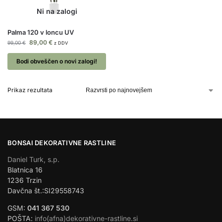
Palma 120 v loncu UV
89,00
€
99,00
€
z DDV
Bodi obveščen o novi zalogi!
Prikaz rezultata
BONSAI DEKORATIVNE RASTLINE
Daniel Turk, s.p.
Blatnica 16
1236 Trzin
Davčna št.:SI29558743
GSM:
041 367 530
POŠTA:
info(afna)dekorativne-rastline.si