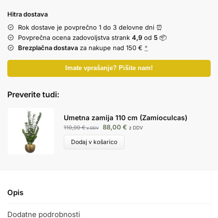
Hitra dostava
Rok dostave je povprečno 1 do 3 delovne dni ⏰
Povprečna ocena zadovoljstva strank
4,9
od
5
📦
Brezplačna dostava
za nakupe nad 150 €
*
Imate vprašanje? Pišite nam!
Preverite tudi:
Umetna zamija 110 cm (Zamioculcas)
88,00
€
110,00
€
z DDV
z DDV
Dodaj v košarico
Opis
Dodatne podrobnosti