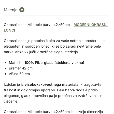
Mnenja
0
Okrasni lonec Mia bele barve 42x50cm –
MODERNI OKRASNI
LONCI
Okrasni lonec je popolna izbira za vaše notranje prostore. Je
eleganten in sodoben lonec, ki se bo zaradi nevtralne bele
barve lahko vključil v različne sloge interierja.
Material:
100% Fiberglass (steklena vlakna)
premer 42 cm
višina 50 cm
Izdelan je iz
visokokakovostnega materiala
, ki zagotavlja
trajnost in dolgotrajno uporabo. Bela barva dodaja pridih
elegance, gladka površina pa je priročna za vzdrževanje in
čiščenje.
Okrasni lonec Mia bele barve 42x50cm je s svojo dimenzijo