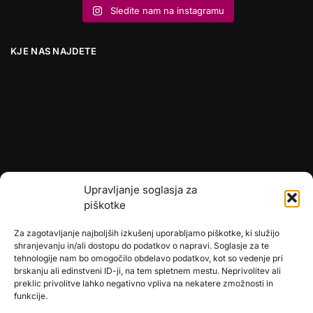
Sledite nam na instagramu
KJE NAS NAJDETE
Upravljanje soglasja za
piškotke
Za zagotavljanje najboljših izkušenj uporabljamo piškotke, ki služijo
shranjevanju in/ali dostopu do podatkov o napravi. Soglasje za te
tehnologije nam bo omogočilo obdelavo podatkov, kot so vedenje pri
brskanju ali edinstveni ID-ji, na tem spletnem mestu. Neprivolitev ali
preklic privolitve lahko negativno vpliva na nekatere zmožnosti in
🎄
umetne-jelke.si
funkcije.