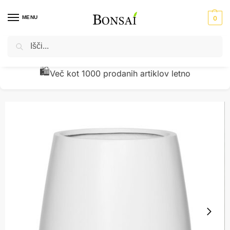
MENU
0
Iskanje
Domov
Okrasni lonci - cvetlična korita
Fiberglass lonci
Okrasni lonec Mia bele barve 42x50cm
/
/
/
🧾
Preverjena kakovost z vračili pod 1 %