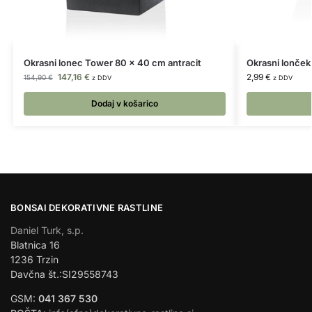
Okrasni lonec Tower 80 x 40 cm antracit
Okrasni lonček
147,16
€
2,99
€
154,90
€
z DDV
z DDV
Dodaj v košarico
BONSAI DEKORATIVNE RASTLINE
Daniel Turk, s.p.
Blatnica 16
1236 Trzin
Davčna št.:SI29558743
GSM:
041 367 530