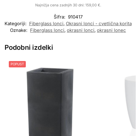
Najnižja cena zadnjih 30 dni:
159,00
€
.
Šifra:
910417
Kategoriji:
Fiberglass lonci
,
Okrasni lonci - cvetlična korita
Oznake:
Fiberglass lonci
,
okrasni lonci
,
okrasni lonec
Podobni izdelki
POPUST