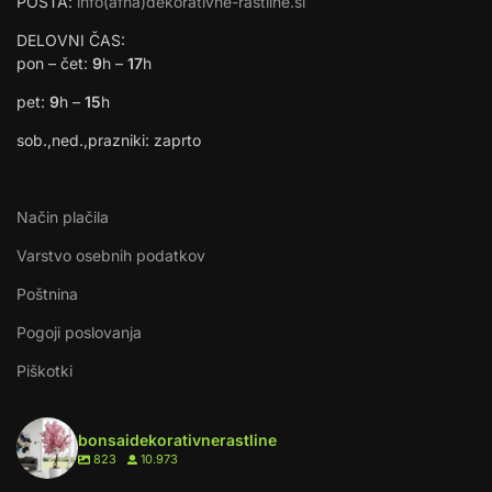
POŠTA:
info(afna)dekorativne-rastline.si
DELOVNI ČAS:
pon – čet:
9
h –
17
h
pet:
9
h –
15
h
sob.,ned.,prazniki: zaprto
Način plačila
Varstvo osebnih podatkov
Poštnina
Pogoji poslovanja
Piškotki
bonsaidekorativnerastline
823
10.973