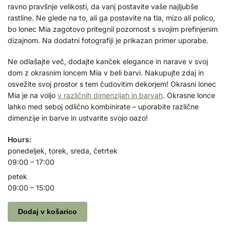
ravno pravšnje velikosti, da vanj postavite vaše najljubše
rastline. Ne glede na to, ali ga postavite na tla, mizo ali polico,
bo lonec Mia zagotovo pritegnil pozornost s svojim prefinjenim
dizajnom. Na dodatni fotografiji je prikazan primer uporabe.
Ne odlašajte več, dodajte kanček elegance in narave v svoj
dom z okrasnim loncem Mia v beli barvi. Nakupujte zdaj in
osvežite svoj prostor s tem čudovitim dekorjem! Okrasni lonec
Mia je na voljo
v različnih dimenzijah in barvah
. Okrasne lonce
lahko med seboj odlično kombinirate – uporabite različne
dimenzije in barve in ustvarite svojo oazo!
Hours:
ponedeljek, torek, sreda, četrtek
09:00 – 17:00
petek
09:00 – 15:00
Dodaj v košarico