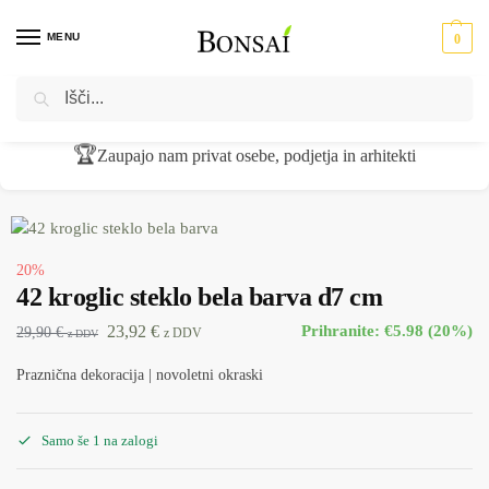
MENU
0
Iskanje
Domov
Novoletna dekoracija
Novoletni okraski - božični okraski
42 kroglic steklo bela barva d7 cm
/
/
/
🏆
Zaupajo nam privat osebe, podjetja in arhitekti
20%
42 kroglic steklo bela barva d7 cm
23,92
€
Prihranite: €5.98 (20%)
29,90
€
z DDV
z DDV
Praznična dekoracija | novoletni okraski
Samo še 1 na zalogi