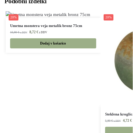
Podobni izdelki
20%
20%
Umetna monstera veja metalik bronz 75cm
8,72
€
10,90
€
z DDV
z DDV
Dodaj v košarico
Steklena krogli
4,72
€
5,90
€
z DDV