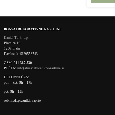
BONSAI DEKORATIVNE RASTLINE
Daniel Turk, s.p.
Blatnica 16
1236 Trzin
Davčna št.:SI29558743
GSM:
041 367 530
POŠTA:
info(afna)dekorativne-rastline.si
DELOVNI ČAS:
pon – čet:
9
h –
17
h
pet:
9
h –
15
h
sob.,ned.,prazniki: zaprto