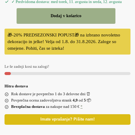
✓ Predvidoma dostava: med torek, 11. avgusta in sreda, 12. avgusta
Dodaj v košarico
🎁-20% PREDSEZONSKI POPUST🎁 na izbrano novoletno
dekoracijo in jelke! Velja od 1.8. do 31.8.2026. Zaloge so
omejene. Pohiti, čas se izteka!
Le še zadnji kosi na zalogi!
Hitra dostava
Rok dostave je povprečno 1 do 3 delovne dni ⏰
Povprečna ocena zadovoljstva strank
4,9
od
5
📦
Brezplačna dostava
za nakupe nad 150 €
*
Imate vprašanje? Pišite nam!