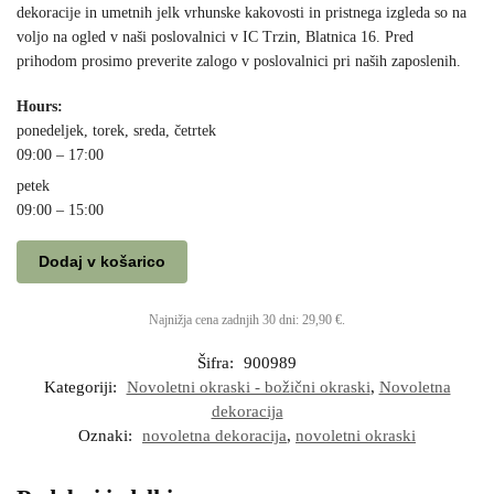
dekoracije in umetnih jelk vrhunske kakovosti in pristnega izgleda so na
voljo na ogled v naši poslovalnici v IC Trzin, Blatnica 16. Pred
prihodom prosimo preverite zalogo v poslovalnici pri naših zaposlenih.
Hours:
ponedeljek, torek, sreda, četrtek
09:00 – 17:00
petek
09:00 – 15:00
Dodaj v košarico
Najnižja cena zadnjih 30 dni:
29,90
€
.
Šifra:
900989
Kategoriji:
Novoletni okraski - božični okraski
,
Novoletna
dekoracija
Oznaki:
novoletna dekoracija
,
novoletni okraski