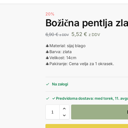
20%
Božična pentlja zl
5,52
€
6,90
€
z DDV
z DDV
🎄Material: sijaj blago
🎄Barva: zlata
🎄Velikost: 14cm
🎄Pakiranje: Cena velja za 1 okrasek.
Na zalogi
✓ Predvidoma dostava: med torek, 11. avgu