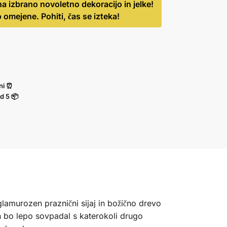
zbrano novoletno dekoracijo in jelke!
 omejene. Pohiti, čas se izteka!
ni ⏰
d
5
📦
lamurozen praznični sijaj in božično drevo
in bo lepo sovpadal s katerokoli drugo