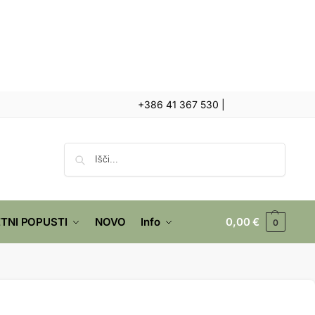
+386 41 367 530
|
Iskanje
TNI POPUSTI
NOVO
Info
0,00
€
0