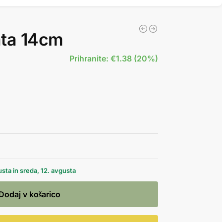
ata 14cm
Prihranite: €1.38 (20%)
sta in sreda, 12. avgusta
Dodaj v košarico