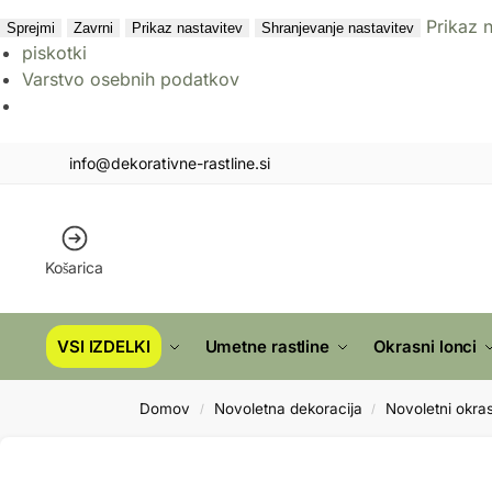
Prikaz 
Sprejmi
Zavrni
Prikaz nastavitev
Shranjevanje nastavitev
piskotki
Varstvo osebnih podatkov
info@dekorativne-rastline.si
Košarica
VSI IZDELKI
Umetne rastline
Okrasni lonci
Domov
Novoletna dekoracija
Novoletni okras
/
/