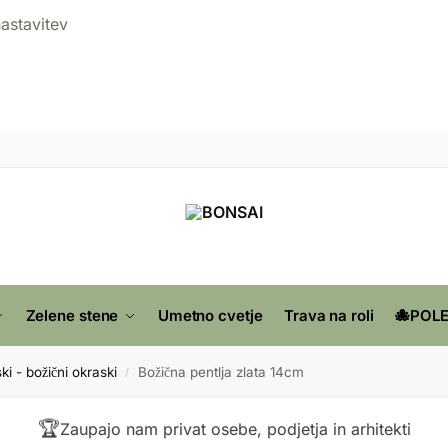
nastavitev
Zelene stene
Umetno cvetje
Trava na roli
🐙POLE
ki - božični okraski
Božična pentlja zlata 14cm
/
🏆
Zaupajo nam privat osebe, podjetja in arhitekti