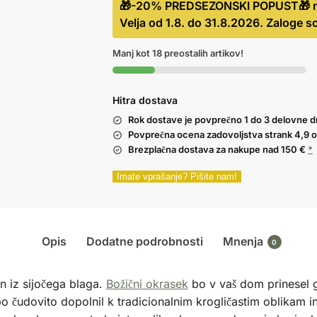
🎁-20% PREDSEZONSKI POPUST🎁 na i
Velja od 1.8. do 31.8.2026. Zaloge so
Manj kot 18 preostalih artikov!
Hitra dostava
Rok dostave je povprečno 1 do 3 delovne d
Povprečna ocena zadovoljstva strank
4,9
o
Brezplačna dostava
za nakupe nad 150 €
*
Imate vprašanje? Pišite nam!
Opis
Dodatne podrobnosti
Mnenja
0
n iz sijočega blaga.
Božični okrasek
bo v vaš dom prinesel g
bo čudovito dopolnil k tradicionalnim krogličastim oblikam 