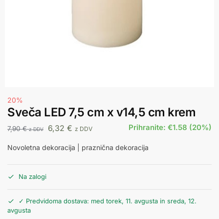
20%
Sveča LED 7,5 cm x v14,5 cm krem
Prihranite: €1.58 (20%)
6,32
€
7,90
€
z DDV
z DDV
Novoletna dekoracija | praznična dekoracija
Na zalogi
✓ Predvidoma dostava: med torek, 11. avgusta in sreda, 12.
avgusta