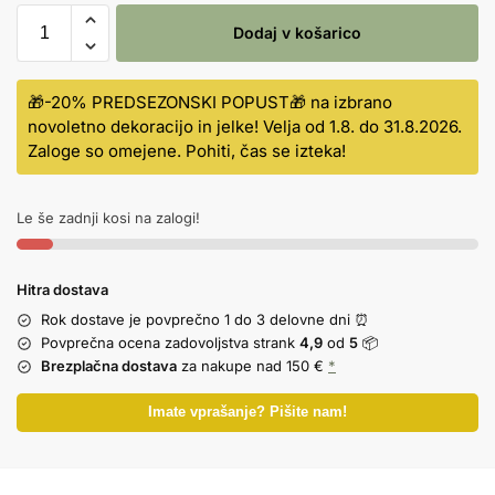
Dodaj v košarico
🎁-20% PREDSEZONSKI POPUST🎁 na izbrano
novoletno dekoracijo in jelke! Velja od 1.8. do 31.8.2026.
Zaloge so omejene. Pohiti, čas se izteka!
Le še zadnji kosi na zalogi!
Hitra dostava
Rok dostave je povprečno 1 do 3 delovne dni ⏰
Povprečna ocena zadovoljstva strank
4,9
od
5
📦
Brezplačna dostava
za nakupe nad 150 €
*
Imate vprašanje? Pišite nam!