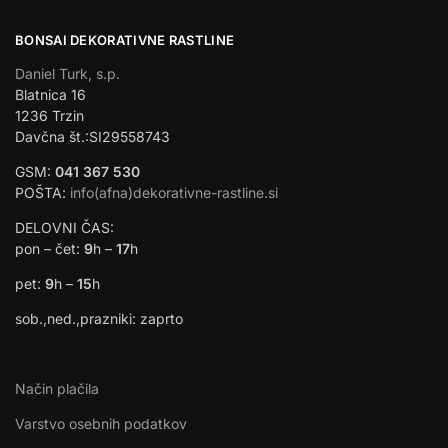
BONSAI DEKORATIVNE RASTLINE
Daniel Turk, s.p.
Blatnica 16
1236 Trzin
Davčna št.:SI29558743
GSM:
041 367 530
POŠTA:
info(afna)dekorativne-rastline.si
DELOVNI ČAS:
pon – čet:
9
h –
17
h
pet:
9
h –
15
h
sob.,ned.,prazniki: zaprto
Način plačila
Varstvo osebnih podatkov