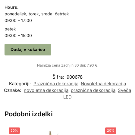
Hours:
ponedeljek, torek, sreda, četrtek
09:00 – 17:00
petek
09:00 – 15:00
Dodaj v košarico
Najnižja cena zadnjih 30 dni:
7,90
€
.
Šifra:
900678
Kategoriji:
Praznična dekoracija
,
Novoletna dekoracija
Oznake:
novoletna dekoracija
,
praznična dekoracija
,
Sveča
LED
Podobni izdelki
20%
20%