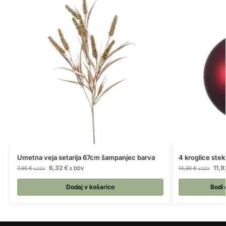
Umetna veja setarija 67cm šampanjec barva
4 kroglice ste
6,32
€
11,
7,90
€
14,90
€
z DDV
z DDV
z DDV
Dodaj v košarico
Bodi 