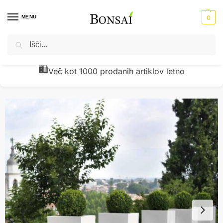
MENU
0
Iskanje
Domov
Okrasni lonci - cvetlična korita
PVC cvetlični lonci
Cvetlični lonec Los Angeles 100cm bele mat barve AKCIJA!!!
/
/
/
🧾
Preverjena kakovost z vračili pod 1 %