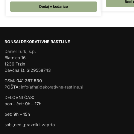
Bodi 
Dodaj v košarico
BONSAI DEKORATIVNE RASTLINE
Daniel Turk, s.p.
Blatnica 16
1236 Trzin
Davčna št.:SI29558743
GSM:
041 367 530
POŠTA:
info(afna)dekorativne-rastline.si
DELOVNI ČAS:
pon – čet:
9
h –
17
h
pet:
9
h –
15
h
sob.,ned.,prazniki: zaprto