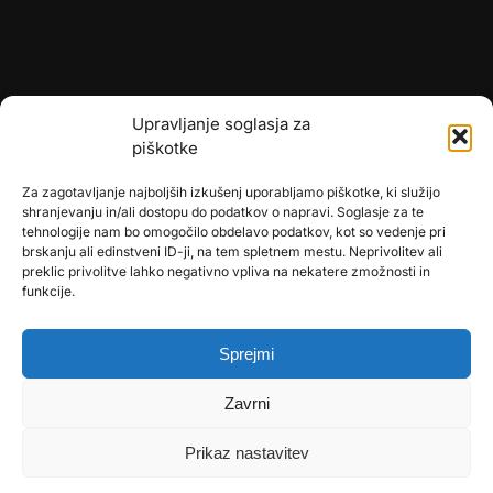
Upravljanje soglasja za
piškotke
Za zagotavljanje najboljših izkušenj uporabljamo piškotke, ki služijo
shranjevanju in/ali dostopu do podatkov o napravi. Soglasje za te
tehnologije nam bo omogočilo obdelavo podatkov, kot so vedenje pri
brskanju ali edinstveni ID-ji, na tem spletnem mestu. Neprivolitev ali
preklic privolitve lahko negativno vpliva na nekatere zmožnosti in
🎄
umetne-jelke.si
funkcije.
🇩🇪
bonsai-kunstblumen.de
Sprejmi
🇭🇷
bonsai-dekor.hr
Zavrni
🇭🇺
bonsai-dekor.hu
🇨🇿
bonsai-dekor.cz
Prikaz nastavitev
🇸🇰
bonsai-dekor.sk