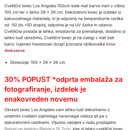
Cvetlični lonec Los Angeles 100cm bele mat barve meri v višino
100 cm ter v širino 39 x 39 cm. Dekorativni lonec je izdelan iz
kakovostnega materiala, ki je odporna na temperaturne razlike
od -50 do +50 stopinj, odporna je na UV žarke in udarce.
Cvetlična posoda je lahka, enostavna za prenašanje, dodatno jo
lahko tudi obtežimo. Cvetlični lonec je na zalogi v mat beli
barvi. Izjemen trendovski dizajn priznane oblikovalke
Irine
Alekseeve
.
Dimenzije: 100 x 39 x 39 cm
30% POPUST *odprta embalaža za
fotografiranje, izdelek je
enakovreden novemu
Okrasni lonec Los Angeles vam lahko tudi dekoriramo z
umetnim cvetjem izjemnega naravnega videza ali pa z
dekorativnimi rastlinami. Vljudno vabljeni v našo prodajalno
Bonsai na naslovu Blatnica 16 Trzin
, kjer si lahko cvetlični lonec