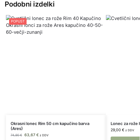
Podobni izdelki
POPUST
Okrasni lonec Rim 50 cm kapučino barva
Lonec za rože R
(Ares)
29,00
€
z DDV
63,67
€
74,90
€
z DDV