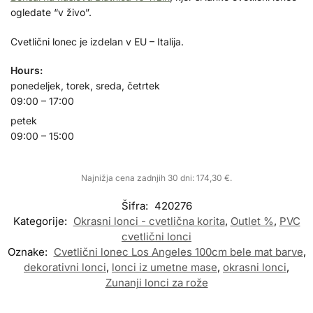
ogledate “v živo”.
Cvetlični lonec je izdelan v EU – Italija.
Hours:
ponedeljek, torek, sreda, četrtek
09:00 – 17:00
petek
09:00 – 15:00
Najnižja cena zadnjih 30 dni:
174,30
€
.
Šifra:
420276
Kategorije:
Okrasni lonci - cvetlična korita
,
Outlet %
,
PVC
cvetlični lonci
Oznake:
Cvetlični lonec Los Angeles 100cm bele mat barve
,
dekorativni lonci
,
lonci iz umetne mase
,
okrasni lonci
,
Zunanji lonci za rože