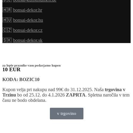
🇭🇷
bonsai-dekor.hr
🇭🇺
bonsai-dekor.hu
🇨🇿
bonsai-dekor.cz
🇸🇰
bonsai-dekor.sk
za lepše praznike vam podarjamo kupon
10 EUR
KODA: BOZIC10
Kupon velja pri nakupu nad 99€ do 31.12.2025. Naša
trgovina v
Trzinu
bo od 25.12. do 4.1.2026
ZAPRTA
. Spletna naročila v tem
času ne bodo obdelana.
v trgovino