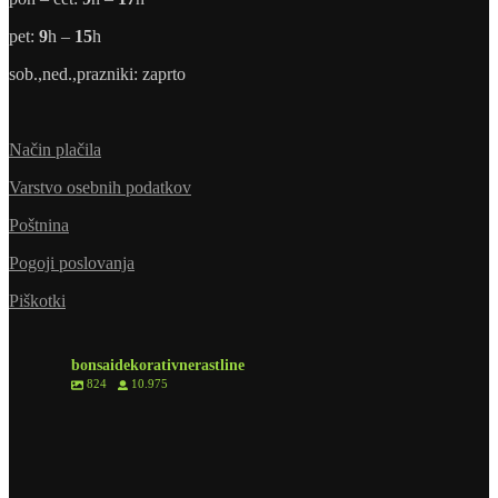
pet:
9
h –
15
h
sob.,ned.,prazniki: zaprto
Način plačila
Varstvo osebnih podatkov
Poštnina
Pogoji poslovanja
Piškotki
bonsaidekorativnerastline
824
10.975
7
1
8
0
6
1
6
0
2
0
10
2
10
0
18
0