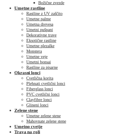
Božične zvezde
Umetne rastline
Rastline z UV zaščito
Umetne palme
Umetna drevesa
Umetni pušpani
Dekorativne trave
Eksotične rastline
Umetne plezalke
Monstera
Umetne veje
Umetni bonsai
Rastline za pisarne
Okrasni lonci
Cvetlična korita
Plehnati cvetlični lonci
Fiberglass lonci
PVC cvetlični lonci
Clayfibre lonci
Glineni lonci
Zelene stene
Umetne zelene stene
Mahovnate zelene stene
Umetno cvetje
Trava na roli