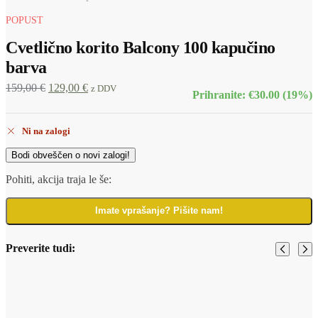
POPUST
Cvetlično korito Balcony 100 kapučino
barva
159,00
€
129,00
€
z DDV
Prihranite: €30.00 (19%)
Ni na zalogi
Bodi obveščen o novi zalogi!
Pohiti, akcija traja le še:
Imate vprašanje? Pišite nam!
Preverite tudi:
Cvetlično korito
Balcony 60 cm
49,90
€
44,50
€
z
Cvetlično korito Balcony
DDV
80 cm Cassa