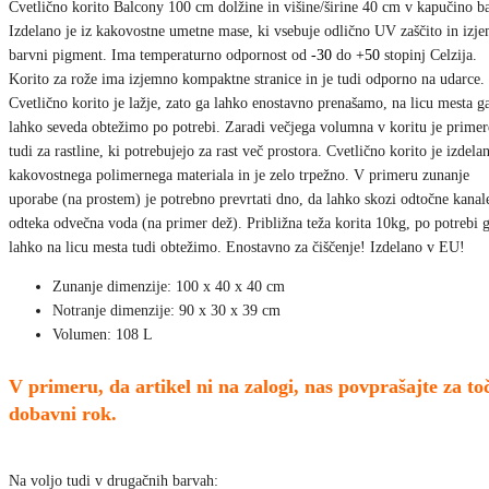
Cvetlično korito Balcony 100 cm dolžine in višine/širine 40 cm v kapučino ba
Izdelano je iz kakovostne umetne mase, ki vsebuje odlično UV zaščito in izj
barvni pigment. Ima temperaturno odpornost od
-30
do
+50
stopinj Celzija.
Korito za rože ima izjemno kompaktne stranice in je tudi odporno na udarce.
Cvetlično korito je lažje, zato ga lahko enostavno prenašamo, na licu mesta g
lahko seveda obtežimo po potrebi. Zaradi večjega volumna v koritu je prime
tudi za rastline, ki potrebujejo za rast več prostora. Cvetlično korito je izdela
kakovostnega polimernega materiala in je zelo trpežno. V primeru zunanje
uporabe (na prostem) je potrebno prevrtati dno, da lahko skozi odtočne kanal
odteka odvečna voda (na primer dež). Približna teža korita 10kg, po potrebi 
lahko na licu mesta tudi obtežimo. Enostavno za čiščenje! Izdelano v EU!
Zunanje dimenzije: 100 x 40 x 40 cm
Notranje dimenzije: 90 x 30 x 39 cm
Volumen: 108 L
V primeru, da artikel ni na zalogi, nas povprašajte za to
dobavni rok.
Na voljo tudi v drugačnih barvah: