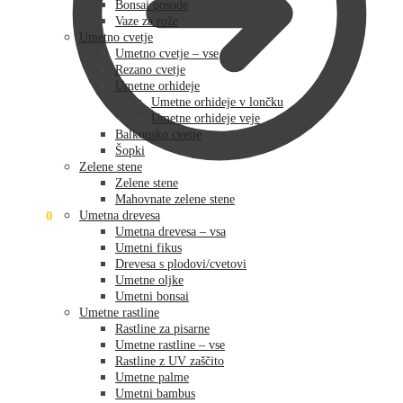
Bonsai posode
Vaze za rože
Umetno cvetje
Umetno cvetje – vse
Rezano cvetje
Umetne orhideje
Umetne orhideje v lončku
Umetne orhideje veje
Balkonsko cvetje
Šopki
Zelene stene
Zelene stene
Mahovnate zelene stene
0,00
€
0
Umetna drevesa
Umetna drevesa – vsa
Umetni fikus
Drevesa s plodovi/cvetovi
Umetne oljke
Umetni bonsai
Umetne rastline
Rastline za pisarne
Umetne rastline – vse
Rastline z UV zaščito
Umetne palme
Umetni bambus