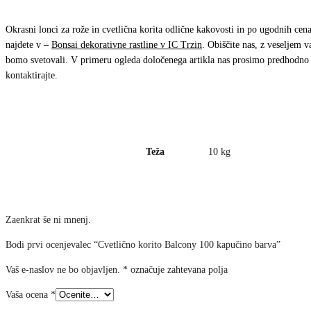
Okrasni lonci za rože in cvetlična korita odlične kakovosti in po ugodnih cen
najdete v –
Bonsai dekorativne rastline v IC Trzin
. Obiščite nas, z veseljem 
bomo svetovali. V primeru ogleda določenega artikla nas prosimo predhodno
kontaktirajte.
Teža
10 kg
Zaenkrat še ni mnenj.
Bodi prvi ocenjevalec “Cvetlično korito Balcony 100 kapučino barva”
Vaš e-naslov ne bo objavljen.
*
označuje zahtevana polja
Vaša ocena
*