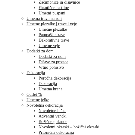
Začimbnice in dišavnice
Eksotične rastline
Umetni pušpani
Umetna trava na roli
Umetne plezalke | trave | veje
Umetne plezalke
Pampaške trave
Dekorativne trave
Umetne veje
Dodatki za dom
Dodatki za dom
Dišave za prostor
Vrtno pohištvo
Dekoracija
Poročna dekoracija
Dekoracija
Umetna hrana
Outlet %
Umetne jelke
Novoletna dekoracija
Novoletne lučke
Adventni venčki
Božične girlande
Novoletni okraski – božični okraski
Praznična dekoracija