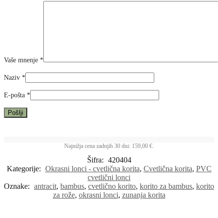
Vaše mnenje
*
Naziv
*
E-pošta
*
Najnižja cena zadnjih 30 dni:
159,00
€
.
Šifra:
420404
Kategorije:
Okrasni lonci - cvetlična korita
,
Cvetlična korita
,
PVC
cvetlični lonci
Oznake:
antracit
,
bambus
,
cvetlično korito
,
korito za bambus
,
korito
za rože
,
okrasni lonci
,
zunanja korita