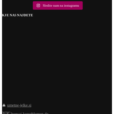
5
1
Sledite nam na instagramu
KJE NAS NAJDETE
🎄
umetne-jelke.si
🇩🇪
bonsai-kunstblumen.de