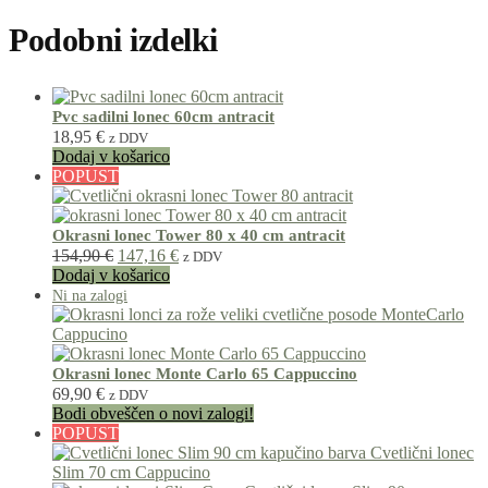
Podobni izdelki
Pvc sadilni lonec 60cm antracit
18,95
€
z DDV
Dodaj v košarico
POPUST
Okrasni lonec Tower 80 x 40 cm antracit
154,90
€
147,16
€
z DDV
Dodaj v košarico
Okrasni lonec Monte Carlo 65 Cappuccino
69,90
€
z DDV
Bodi obveščen o novi zalogi!
POPUST