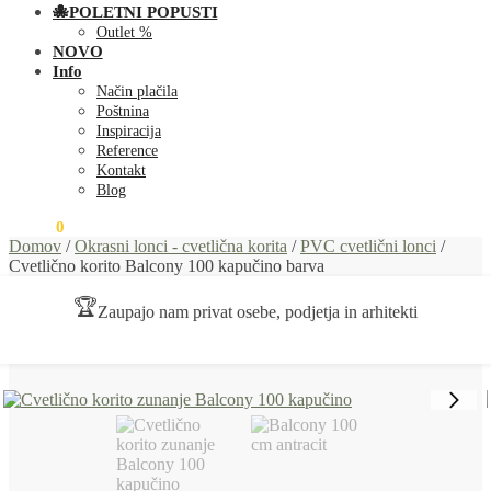
🐙POLETNI POPUSTI
Outlet %
NOVO
Info
Način plačila
Poštnina
Inspiracija
Reference
Kontakt
Blog
0,00
€
0
Domov
/
Okrasni lonci - cvetlična korita
/
PVC cvetlični lonci
/
Cvetlično korito Balcony 100 kapučino barva
🏆
Zaupajo nam privat osebe, podjetja in arhitekti