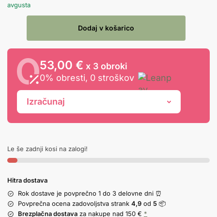
avgusta
Dodaj v košarico
53,00 €
x 3 obroki
0% obresti, 0 stroškov
Izračunaj
Le še zadnji kosi na zalogi!
Hitra dostava
Rok dostave je povprečno 1 do 3 delovne dni ⏰
Povprečna ocena zadovoljstva strank
4,9
od
5
📦
Brezplačna dostava
za nakupe nad 150 €
*