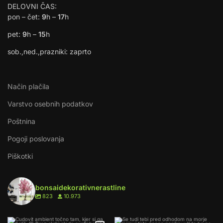
DELOVNI ČAS:
pon – čet:
9
h –
17
h
pet:
9
h –
15
h
sob.,ned.,prazniki: zaprto
Način plačila
Varstvo osebnih podatkov
Poštnina
Pogoji poslovanja
Piškotki
bonsaidekorativnerastline
823
10.973