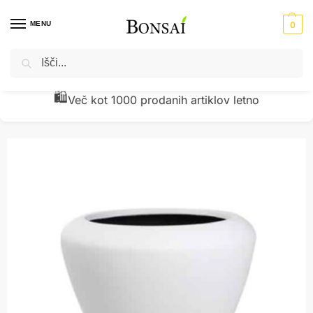
MENU
0
Iskanje
Domov
Okrasni lonci - cvetlična korita
Fiberglass lonci
Cvetlični lonec Florence D43H40 bele barve Flaire
/
/
/
🧾
Preverjena kakovost z vračili pod 1 %