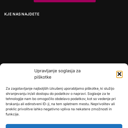
KJE NAS NAJDETE
Upravljanje soglasja za
piškotke
Za zagotavljanje najboljših izkušenj uporabljamo piškotke, ki služijo
shranjevanju in/ali dostopu do podatkov o napravi. Soglasje za te
tehnologije nam bo omogočilo obdelavo podatkov, kot so vedenje pri
brskanju ali edinstveni ID-ji, na tem spletnem mestu. Neprivolitev ali
preklic privolitve lahko negativno vpliva na nekatere zmožnosti in
🎄
umetne-jelke.si
funkcije.
🇩🇪
bonsai-kunstblumen.de