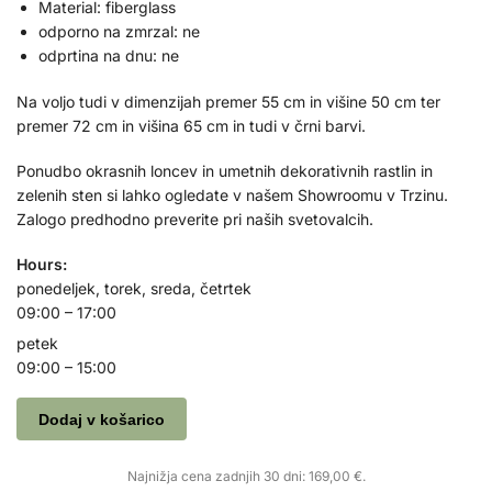
Material: fiberglass
odporno na zmrzal: ne
odprtina na dnu: ne
Na voljo tudi v dimenzijah premer 55 cm in višine 50 cm ter
premer 72 cm in višina 65 cm in tudi v črni barvi.
Ponudbo okrasnih loncev in umetnih dekorativnih rastlin in
zelenih sten si lahko ogledate v našem Showroomu v Trzinu.
Zalogo predhodno preverite pri naših svetovalcih.
Hours:
ponedeljek, torek, sreda, četrtek
09:00 – 17:00
petek
09:00 – 15:00
Dodaj v košarico
Najnižja cena zadnjih 30 dni:
169,00
€
.