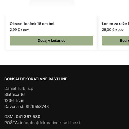
Okrasni lonček 16 cm bel
Lonec za rože R
2,99
€
29,00
€
z DDV
z DDV
Dodaj v košarico
Bodi 
BONSAI DEKORATIVNE RASTLINE
Daniel Turk, s.p.
Blatnica 16
1236 Trzin
Davčna št.:SI29558743
GSM:
041 367 530
POŠTA:
info(afna)dekorativne-rastline.si