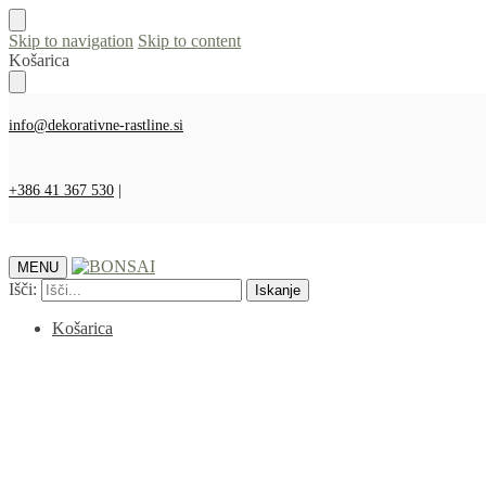
Skip to navigation
Skip to content
Košarica
info@dekorativne-rastline.si
+386 41 367 530
|
MENU
Išči:
Iskanje
Košarica