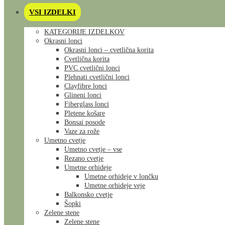
VSI IZDELKI
KATEGORIJE IZDELKOV
Okrasni lonci
Okrasni lonci – cvetlična korita
Cvetlična korita
PVC cvetlični lonci
Plehnati cvetlični lonci
Clayfibre lonci
Glineni lonci
Fiberglass lonci
Pletene košare
Bonsai posode
Vaze za rože
Umetno cvetje
Umetno cvetje – vse
Rezano cvetje
Umetne orhideje
Umetne orhideje v lončku
Umetne orhideje veje
Balkonsko cvetje
Šopki
Zelene stene
Zelene stene