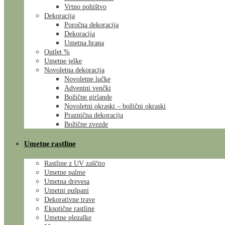
Vrtno pohištvo
Dekoracija
Poročna dekoracija
Dekoracija
Umetna hrana
Outlet %
Umetne jelke
Novoletna dekoracija
Novoletne lučke
Adventni venčki
Božične girlande
Novoletni okraski – božični okraski
Praznična dekoracija
Božične zvezde
Umetne rastline
Rastline z UV zaščito
Umetne palme
Umetna drevesa
Umetni pušpani
Dekorativne trave
Eksotične rastline
Umetne plezalke