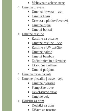
Mahovnate zelene stene
Umetna drevesa
Umetna drevesa – vsa
Umetni fikus
Drevesa s plodovi/cvetovi
Umetne oljke
Umetni bonsai
Umetne rastline
Rastline za pisarne
Umetne rastline – vse
Rastline z UV zaščito
Umetne palme
Umetni bambus
Začimbnice in dišavnice
Eksotične rastline
Umetni pušpani
Umetna trava na roli
Umetne plezalke | trave | veje
Umetne plezalke
Pampaške trave
Dekorativne trave
Umetne veje
Dodatki za dom
Dodatki za dom
Dišave za prostor