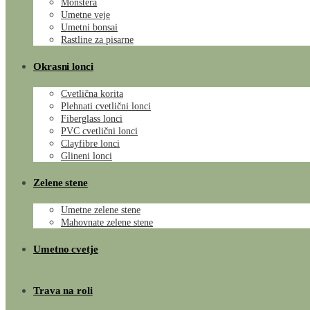
Monstera
Umetne veje
Umetni bonsai
Rastline za pisarne
Okrasni lonci
Cvetlična korita
Plehnati cvetlični lonci
Fiberglass lonci
PVC cvetlični lonci
Clayfibre lonci
Glineni lonci
Zelene stene
Umetne zelene stene
Mahovnate zelene stene
Umetno cvetje
Trava na roli