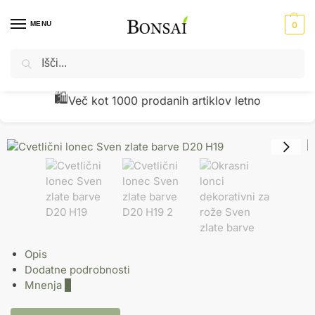
MENU
0
Iskanje
Domov
Okrasni lonci - cvetlična korita
Glineni lonci
Cvetlični lonec Sven zlate barve D20 H19
/
/
/
🧾
Preverjena kakovost z vračili pod 1 %
Opis
Dodatne podrobnosti
Mnenja
0