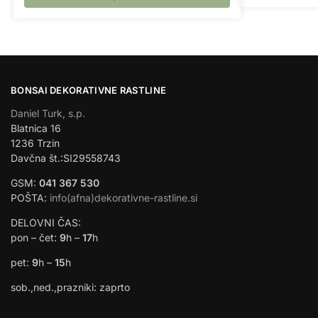
BONSAI DEKORATIVNE RASTLINE
Daniel Turk, s.p.
Blatnica 16
1236 Trzin
Davčna št.:SI29558743
GSM:
041 367 530
POŠTA:
info(afna)dekorativne-rastline.si
DELOVNI ČAS:
pon – čet:
9
h –
17
h
pet:
9
h –
15
h
sob.,ned.,prazniki: zaprto