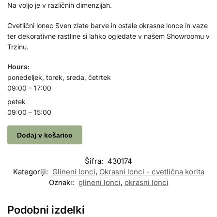
Na voljo je v različnih dimenzijah.
Cvetlični lonec Sven zlate barve in ostale okrasne lonce in vaze
ter dekorativne rastline si lahko ogledate v našem Showroomu v
Trzinu.
Hours:
ponedeljek, torek, sreda, četrtek
09:00 – 17:00
petek
09:00 – 15:00
Dodaj v košarico
Šifra:
430174
Kategoriji:
Glineni lonci
,
Okrasni lonci - cvetlična korita
Oznaki:
glineni lonci
,
okrasni lonci
Podobni izdelki