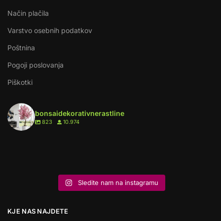
Način plačila
Varstvo osebnih podatkov
Poštnina
Pogoji poslovanja
Piškotki
bonsaidekorativnerastline
823
10.974
8
0
6
1
6
0
2
0
10
2
9
0
18
0
5
1
10
1
Sledite nam na instagramu
KJE NAS NAJDETE