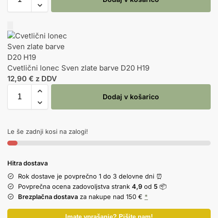
Cvetlični lonec Sven zlate barve D20 H19
12,90
€
z DDV
Dodaj v košarico
Le še zadnji kosi na zalogi!
Hitra dostava
Rok dostave je povprečno 1 do 3 delovne dni ⏰
Povprečna ocena zadovoljstva strank
4,9
od
5
📦
Brezplačna dostava
za nakupe nad 150 €
*
Imate vprašanje? Pišite nam!