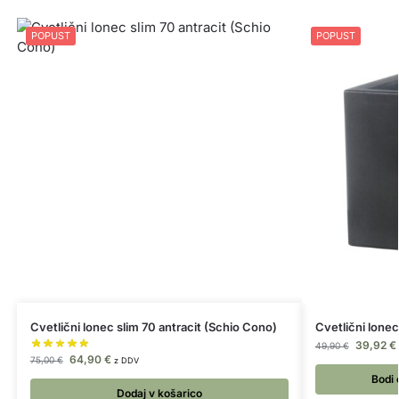
POPUST
POPUST
Cvetlični lonec slim 70 antracit (Schio Cono)
Cvetlični lone
39,92
€
49,90
€
64,90
€
75,00
€
z DDV
Bodi 
Dodaj v košarico