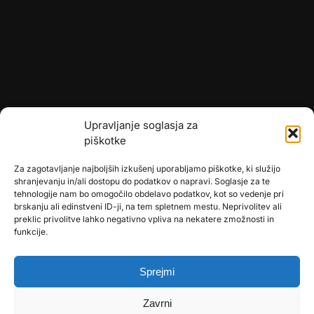
Upravljanje soglasja za
piškotke
Za zagotavljanje najboljših izkušenj uporabljamo piškotke, ki služijo
shranjevanju in/ali dostopu do podatkov o napravi. Soglasje za te
tehnologije nam bo omogočilo obdelavo podatkov, kot so vedenje pri
brskanju ali edinstveni ID-ji, na tem spletnem mestu. Neprivolitev ali
preklic privolitve lahko negativno vpliva na nekatere zmožnosti in
🎄
umetne-jelke.si
funkcije.
🇩🇪
bonsai-kunstblumen.de
Sprejmi
🇭🇷
bonsai-dekor.hr
Zavrni
🇭🇺
bonsai-dekor.hu
Prodajalna v Trzinu bo od 1.8. do 9.8.2026 ZAPRTA!