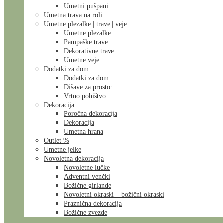
Umetni pušpani
Umetna trava na roli
Umetne plezalke | trave | veje
Umetne plezalke
Pampaške trave
Dekorativne trave
Umetne veje
Dodatki za dom
Dodatki za dom
Dišave za prostor
Vrtno pohištvo
Dekoracija
Poročna dekoracija
Dekoracija
Umetna hrana
Outlet %
Umetne jelke
Novoletna dekoracija
Novoletne lučke
Adventni venčki
Božične girlande
Novoletni okraski – božični okraski
Praznična dekoracija
Božične zvezde