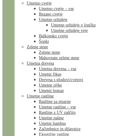
Umetno cvetje
Umetno cvetje – vse
Rezano cvetje
Umetne orhideje
Umetne orhideje v lončku
Umetne orhideje veje
Balkonsko cvetje
Šopki
Zelene stene
Zelene stene
Mahovnate zelene stene
Umetna drevesa
Umetna drevesa – vsa
Umetni fikus
Drevesa s plodovi/cvetovi
Umetne oljke
Umetni bonsai
Umetne rastline
Rastline za pisarne
Umetne rastline – vse
Rastline z UV zaščito
Umetne palme
Umetni bambus
Začimbnice in dišavnice
Eksotične rastline