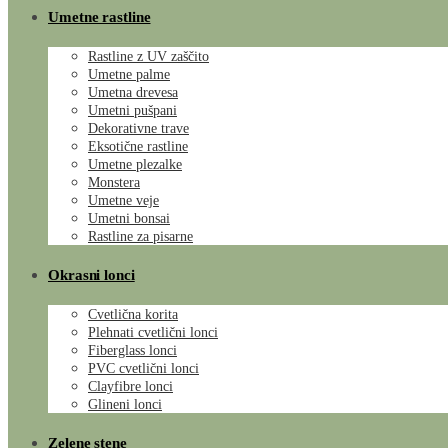
Umetne rastline
Rastline z UV zaščito
Umetne palme
Umetna drevesa
Umetni pušpani
Dekorativne trave
Eksotične rastline
Umetne plezalke
Monstera
Umetne veje
Umetni bonsai
Rastline za pisarne
Okrasni lonci
Cvetlična korita
Plehnati cvetlični lonci
Fiberglass lonci
PVC cvetlični lonci
Clayfibre lonci
Glineni lonci
Zelene stene