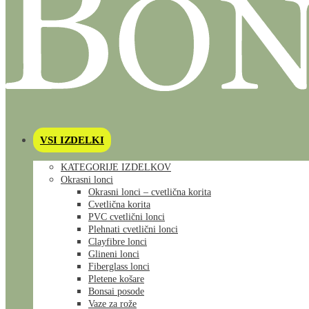
VSI IZDELKI
KATEGORIJE IZDELKOV
Okrasni lonci
Okrasni lonci – cvetlična korita
Cvetlična korita
PVC cvetlični lonci
Plehnati cvetlični lonci
Clayfibre lonci
Glineni lonci
Fiberglass lonci
Pletene košare
Bonsai posode
Vaze za rože