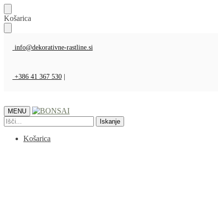
Košarica
info@dekorativne-rastline.si
+386 41 367 530
|
MENU
Iskanje
Košarica