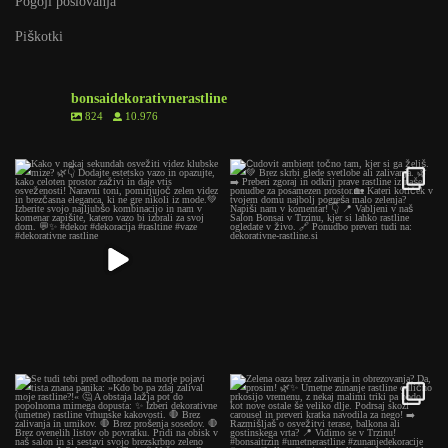
Pogoji poslovanja
Piškotki
bonsaidekorativnerastline
824
10.976