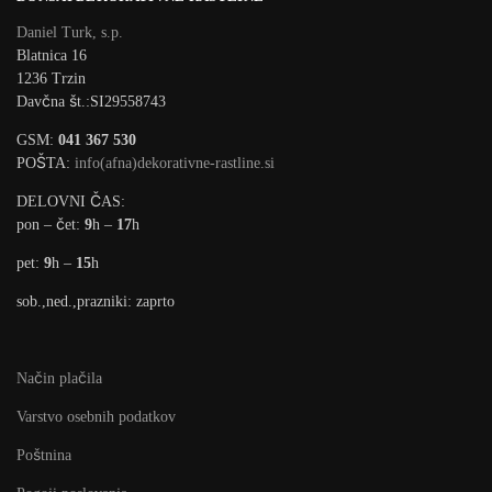
Daniel Turk, s.p.
Blatnica 16
1236 Trzin
Davčna št.:SI29558743
GSM:
041 367 530
POŠTA:
info(afna)dekorativne-rastline.si
DELOVNI ČAS:
pon – čet:
9
h –
17
h
pet:
9
h –
15
h
sob.,ned.,prazniki: zaprto
Način plačila
Varstvo osebnih podatkov
Poštnina