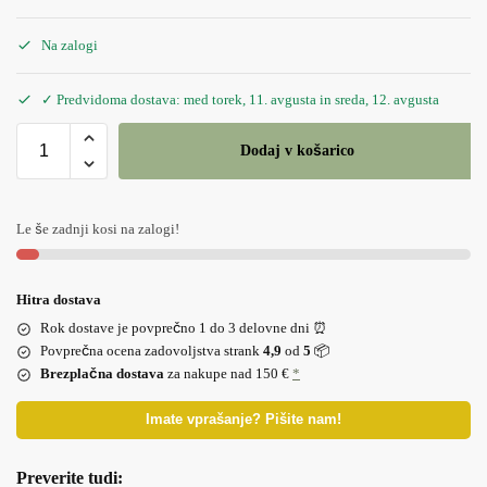
Na zalogi
✓ Predvidoma dostava: med torek, 11. avgusta in sreda, 12. avgusta
Dodaj v košarico
Le še zadnji kosi na zalogi!
Hitra dostava
Rok dostave je povprečno 1 do 3 delovne dni ⏰
Povprečna ocena zadovoljstva strank
4,9
od
5
📦
Brezplačna dostava
za nakupe nad 150 €
*
Imate vprašanje? Pišite nam!
Preverite tudi: