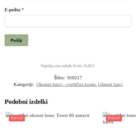
E-pošta
*
Najnižja cena zadnjih 30 dni:
45,90
€
.
Šifra:
910217
Kategoriji:
Okrasni lonci - cvetlična korita
,
Glineni lonci
Podobni izdelki
POPUST
POPUST