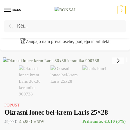
MENU
0
Iskanje
Domov
Okrasni lonci - cvetlična korita
Glineni lonci
Okrasni lonec bel-krem Laris 25×28
/
/
/
🏆
Zaupajo nam privat osebe, podjetja in arhitekti
POPUST
Okrasni lonec bel-krem Laris 25×28
45,90
€
Prihranite: €3.10 (6%)
49,00
€
z DDV