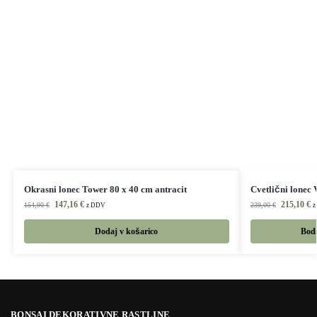
Okrasni lonec Tower 80 x 40 cm antracit
Cvetlični lonec 
147,16
€
215,10
€
154,90
€
239,00
€
z DDV
z
Dodaj v košarico
Bodi
BONSAI DEKORATIVNE RASTLINE