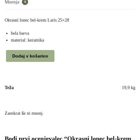
Mnenja
0
Okrasni lonec bel-krem Laris 25×28
bela barva
material: keramika
Dodaj v košarico
Teža
19,9 kg
Zaenkrat še ni mnenj.
Bodi prvi ocenjevalec “Okrasni lonec bel-krem