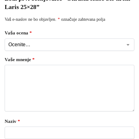
Laris 25×28”
Vaš e-naslov ne bo objavljen.
*
označuje zahtevana polja
Vaša ocena
*
Vaše mnenje
*
Naziv
*