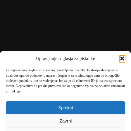
Upravljanje soglasja za piškotke
Za zagotavljanje najboljših izkušenj uporabljamo piškotke, ki služijo shranjevanju
in/ali dostopu do podatkov o napravi. Soglasje za te tehnologije nam bo omogočilo
obdelavo podatkov, kot so vedenje pri brskanju ali edinstveni ID-ji, na tem spletnem
mestu. Neprivolitev ali preklic privolitve lahko negativno vpliva na nekatere zmožnosti
🎄
umetne-jelke.si
in funkcije.
🇩🇪
bonsai-kunstblumen.de
Sprejmi
🇭🇷
bonsai-dekor.hr
Zavrni
🇭🇺
bonsai-dekor.hu