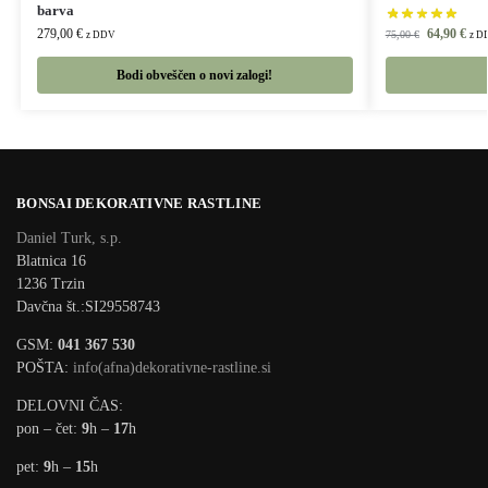
barva
64,90
€
279,00
€
75,00
€
z D
z DDV
Bodi obveščen o novi zalogi!
BONSAI DEKORATIVNE RASTLINE
Daniel Turk, s.p.
Blatnica 16
1236 Trzin
Davčna št.:SI29558743
GSM:
041 367 530
POŠTA:
info(afna)dekorativne-rastline.si
DELOVNI ČAS:
pon – čet:
9
h –
17
h
pet:
9
h –
15
h