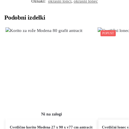
Oznaki:
okrasni lonci
,
okrasni lonec
Podobni izdelki
POPUST
Cvetlično korito Modena 27 x 90 x v77 cm antracit
Cvetlični lonec 