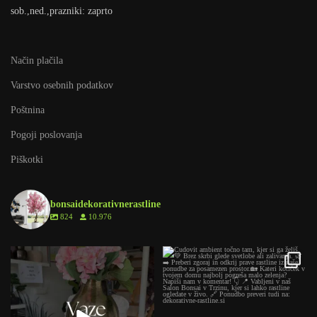
sob.,ned.,prazniki: zaprto
Način plačila
Varstvo osebnih podatkov
Poštnina
Pogoji poslovanja
Piškotki
bonsaidekorativnerastline
824
10.976