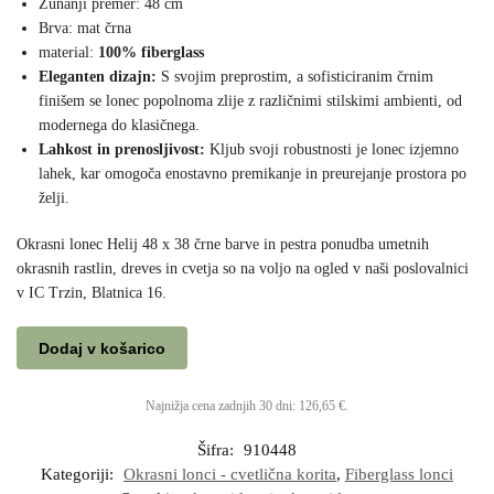
Zunanji premer: 48 cm
Brva: mat črna
material:
100% fiberglass
Eleganten dizajn:
S svojim preprostim, a sofisticiranim črnim
finišem se lonec popolnoma zlije z različnimi stilskimi ambienti, od
modernega do klasičnega.
Lahkost in prenosljivost:
Kljub svoji robustnosti je lonec izjemno
lahek, kar omogoča enostavno premikanje in preurejanje prostora po
želji.
Okrasni lonec Helij 48 x 38 črne barve in pestra ponudba umetnih
okrasnih rastlin, dreves in cvetja so na voljo na ogled v naši poslovalnici
v IC Trzin, Blatnica 16.
Dodaj v košarico
Najnižja cena zadnjih 30 dni:
126,65
€
.
Šifra:
910448
Kategoriji:
Okrasni lonci - cvetlična korita
,
Fiberglass lonci