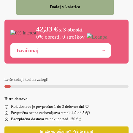
Dodaj v košarico
42,33 €
x 3 obroki
0% obresti, 0 stroškov
Izračunaj
Le še zadnji kosi na zalogi!
Hitra dostava
Rok dostave je povprečno 1 do 3 delovne dni ⏰
Povprečna ocena zadovoljstva strank
4,9
od
5
📦
Brezplačna dostava
za nakupe nad 150 €
*
Imate vprašanje? Pišite nam!