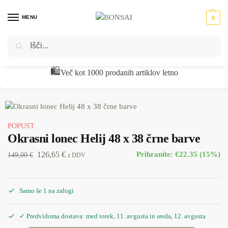
MENU
0
Iskanje
Domov
Okrasni lonci - cvetlična korita
Fiberglass lonci
Okrasni lonec Helij 48 x 38 črne barve
/
/
/
🧾
Preverjena kakovost z vračili pod 1 %
POPUST
Okrasni lonec Helij 48 x 38 črne barve
126,65
€
Prihranite: €22.35 (15%)
149,00
€
z DDV
Samo še 1 na zalogi
✓ Predvidoma dostava: med torek, 11. avgusta in sreda, 12. avgusta