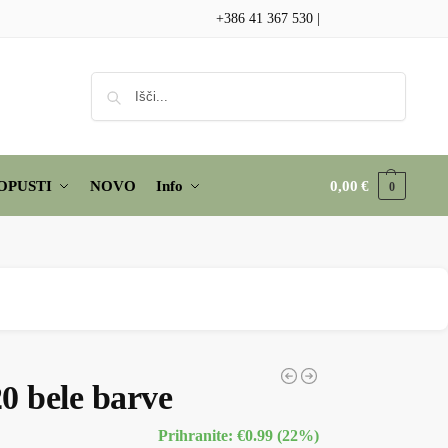
+386 41 367 530
|
Iskanje
OPUSTI
NOVO
Info
0,00
€
0
0 bele barve
Prihranite: €0.99 (22%)