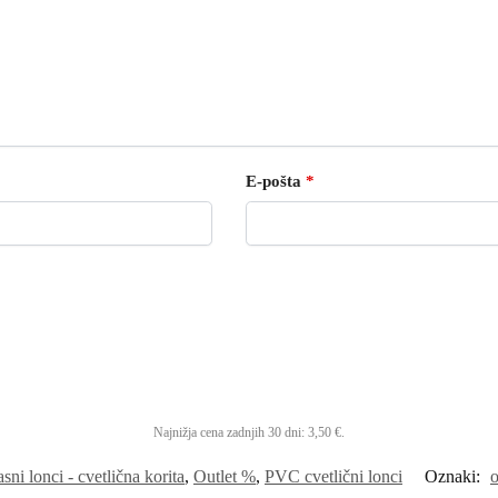
E-pošta
*
Najnižja cena zadnjih 30 dni:
3,50
€
.
sni lonci - cvetlična korita
,
Outlet %
,
PVC cvetlični lonci
Oznaki:
o