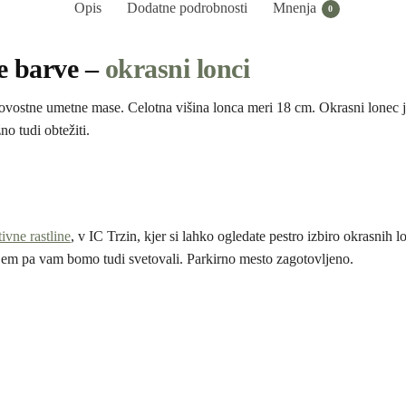
Opis
Dodatne podrobnosti
Mnenja
0
e barve –
okrasni lonci
ovostne umetne mase. Celotna višina lonca meri 18 cm. Okrasni lonec j
o tudi obtežiti.
ivne rastline
, v IC Trzin, kjer si lahko ogledate pestro izbiro okrasnih
jem pa vam bomo tudi svetovali. Parkirno mesto zagotovljeno.