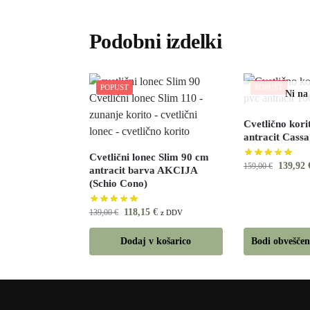
Podobni izdelki
POPUST
POPUST
Cvetlično kori
antracit Cassa
Cvetlični lonec Slim 90 cm
139,92
159,00
€
antracit barva AKCIJA
(Schio Cono)
118,15
€
139,00
€
z DDV
Dodaj v košarico
Bodi obveščen