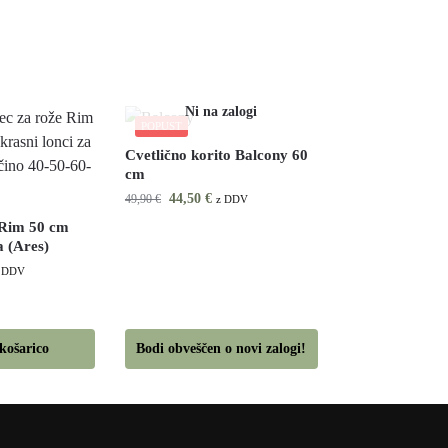
POPUST
Cvetlično korito Balcony 60
cm
44,50
€
49,90
€
z DDV
 Rim 50 cm
 (Ares)
 DDV
košarico
Bodi obveščen o novi zalogi!