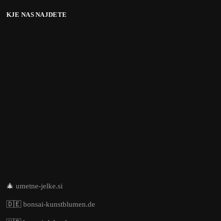
KJE NAS NAJDETE
🎄
umetne-jelke.si
🇩🇪
bonsai-kunstblumen.de