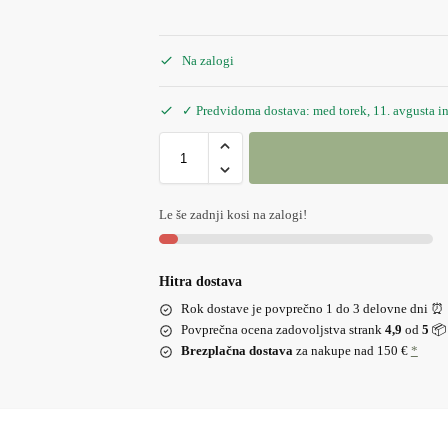
Na zalogi
✓ Predvidoma dostava: med torek, 11. avgusta in 
Le še zadnji kosi na zalogi!
Hitra dostava
Rok dostave je povprečno 1 do 3 delovne dni ⏰
Povprečna ocena zadovoljstva strank
4,9
od
5
📦
Brezplačna dostava
za nakupe nad 150 €
*