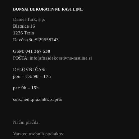
BONSAI DEKORATIVNE RASTLINE
Daniel Turk, s.p.
Blatnica 16
1236 Trzin
Davčna št.:SI29558743
GSM:
041 367 530
POŠTA:
info(afna)dekorativne-rastline.si
DELOVNI ČAS:
pon – čet:
9
h –
17
h
pet:
9
h –
15
h
sob.,ned.,prazniki: zaprto
Način plačila
Varstvo osebnih podatkov