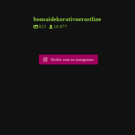
bonsaidekorativnerastline
823
10.977
7
0
6
1
5
0
2
0
10
2
9
0
18
0
5
1
10
1
Sledite nam na instagramu