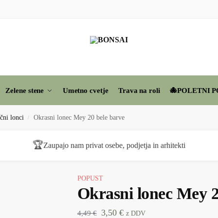
Zelene stene
Umetno cvetje
Trava na roli
🐙POLETNI P
čni lonci
Okrasni lonec Mey 20 bele barve
/
🏆
Zaupajo nam privat osebe, podjetja in arhitekti
POPUST
Okrasni lonec Mey 2
3,50
€
4,49
€
z DDV