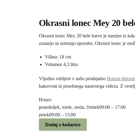
Okrasni lonec Mey 20 bel
Okrasni lonec Mey 20 bele barve je narejen iz kak
zunanjo in notranjo uporabo. Okrasni lonec je možn
Višina: 18 cm
Volumen 4,3 litra
Vljudno vabljeni v našo prodajalno
Bonsai dekorat
kakovosti in posebnega naravnega videza. Z vesel
Hours:
ponedeljek, torek, sreda, četrtek
09:00 – 17:00
petek
09:00 – 15:00
Dodaj v košarico