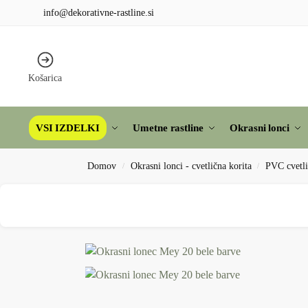
info@dekorativne-rastline.si
Košarica
VSI IZDELKI
Umetne rastline
Okrasni lonci
Domov
Okrasni lonci - cvetlična korita
PVC cvetli
/
/