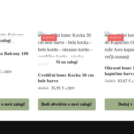
POPUST
POPUST
to Balcony 100
Okrasni lonec
€
z DDV
kapučino barva
Cvetlični lonec Kocka 30 cm
bele barve
63,67
€
74,90
€
z
35,91
€
39,90
€
z DDV
 o novi zalogi!
Bodi obveščen o novi zalogi!
Dodaj v 