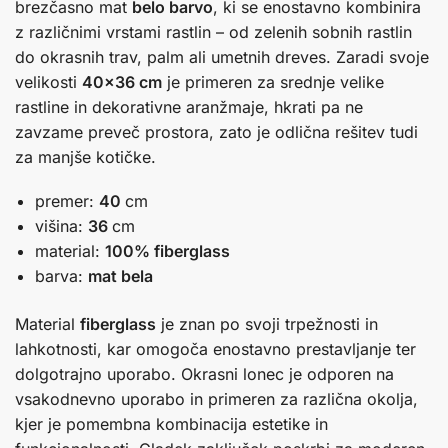
brezčasno mat
belo barvo
, ki se enostavno kombinira
z različnimi vrstami rastlin – od zelenih sobnih rastlin
do okrasnih trav, palm ali umetnih dreves. Zaradi svoje
velikosti
40×36 cm
je primeren za srednje velike
rastline in dekorativne aranžmaje, hkrati pa ne
zavzame preveč prostora, zato je odlična rešitev tudi
za manjše kotičke.
premer:
40
cm
višina:
36
cm
material:
100% fiberglass
barva:
mat bela
Material
fiberglass
je znan po svoji trpežnosti in
lahkotnosti, kar omogoča enostavno prestavljanje ter
dolgotrajno uporabo. Okrasni lonec je odporen na
vsakodnevno uporabo in primeren za različna okolja,
kjer je pomembna kombinacija estetike in