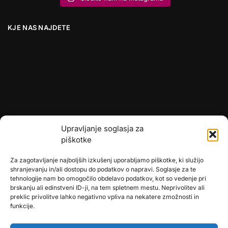
KJE NAS NAJDETE
Upravljanje soglasja za
piškotke
Za zagotavljanje najboljših izkušenj uporabljamo piškotke, ki služijo
shranjevanju in/ali dostopu do podatkov o napravi. Soglasje za te
tehnologije nam bo omogočilo obdelavo podatkov, kot so vedenje pri
brskanju ali edinstveni ID-ji, na tem spletnem mestu. Neprivolitev ali
preklic privolitve lahko negativno vpliva na nekatere zmožnosti in
🎄
umetne-jelke.si
funkcije.
🇩🇪
bonsai-kunstblumen.de