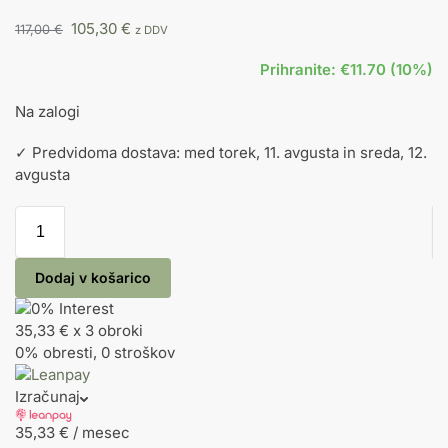
105,30
€
117,00
€
z DDV
Prihranite: €11.70 (10%)
Na zalogi
✓ Predvidoma dostava: med torek, 11. avgusta in sreda, 12.
avgusta
Dodaj v košarico
35,33 €
x 3 obroki
0% obresti, 0 stroškov
Izračunaj
35,33
€
/ mesec