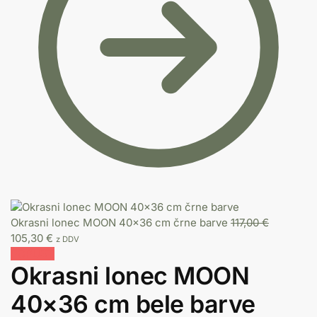
Okrasni lonec MOON 40x36 cm črne barve
117,00
€
105,30
€
z DDV
POPUST
Okrasni lonec MOON
40×36 cm bele barve