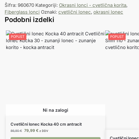
Šifra:
960670
Kategoriji:
Okrasni lonci - cvetlična korita
,
Fiberglass lonci
Oznaki:
cvetlični lonec
,
okrasni lonec
Podobni izdelki
POPUST
POPUST
Cvetlični lonec Kocka 40 cm antracit
79,99
€
86,90
€
z DDV
Cvetlični lonec