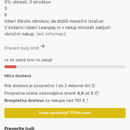
0% obresti, 0 stroškov
3
6
Izberi število obrokov, da dobiš mesečni izračun.
V košarici izberi Leanpay in v nekaj minutah zaključi
obročni nakup.
Več informacij
Preveri svoj limit
Le še zadnji kosi na zalogi!
Hitra dostava
Rok dostave je povprečno 1 do 3 delovne dni ⏰
Povprečna ocena zadovoljstva strank
4,9
od
5
📦
Brezplačna dostava
za nakupe nad 150 €
*
Imate vprašanje? Pišite nam!
Preverite tudi: