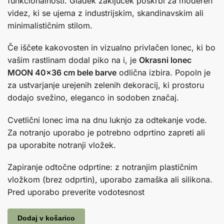
funkcionalnosti. Gladek zaključek poskrbi za moderen
videz, ki se ujema z industrijskim, skandinavskim ali
minimalističnim stilom.
Če iščete kakovosten in vizualno privlačen lonec, ki bo
vašim rastlinam dodal piko na i, je
Okrasni lonec
MOON 40×36 cm bele barve
odlična izbira. Popoln je
za ustvarjanje urejenih zelenih dekoracij, ki prostoru
dodajo svežino, eleganco in sodoben značaj.
Cvetlični lonec ima na dnu luknjo za odtekanje vode.
Za notranjo uporabo je potrebno odprtino zapreti ali
pa uporabite notranji vložek.
Zapiranje odtočne odprtine: z notranjim plastičnim
vložkom (brez odprtin), uporabo zamaška ali silikona.
Pred uporabo preverite vodotesnost
Dodaj v košarico