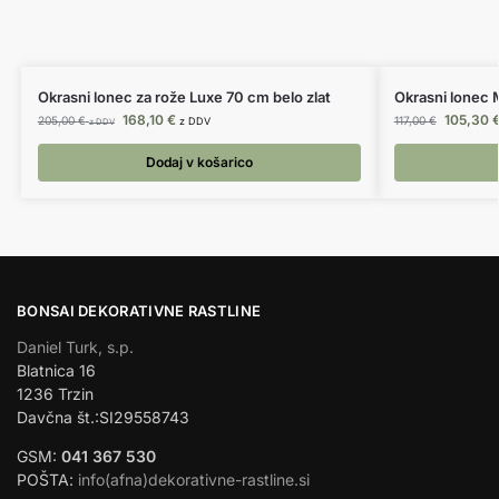
Okrasni lonec za rože Luxe 70 cm belo zlat
Okrasni lonec
168,10
€
105,30
205,00
€
117,00
€
z DDV
z DDV
Dodaj v košarico
BONSAI DEKORATIVNE RASTLINE
Daniel Turk, s.p.
Blatnica 16
1236 Trzin
Davčna št.:SI29558743
GSM:
041 367 530
POŠTA:
info(afna)dekorativne-rastline.si