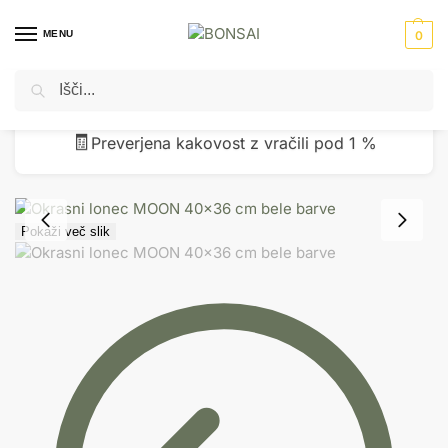
MENU
0
Iskanje
Domov
Okrasni lonci - cvetlična korita
Fiberglass lonci
Okrasni lonec MOON 40×36 cm bele barve
/
/
/
🧾
Preverjena kakovost z vračili pod 1 %
Pokaži več slik