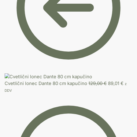
Cvetlični lonec Dante 80 cm kapučino
129,00
€
89,01
€
z
DDV