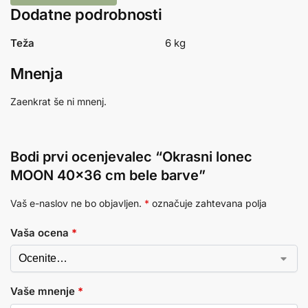
Dodatne podrobnosti
Teža
6 kg
Mnenja
Zaenkrat še ni mnenj.
Bodi prvi ocenjevalec “Okrasni lonec
MOON 40×36 cm bele barve”
Vaš e-naslov ne bo objavljen.
*
označuje zahtevana polja
Vaša ocena
*
Vaše mnenje
*