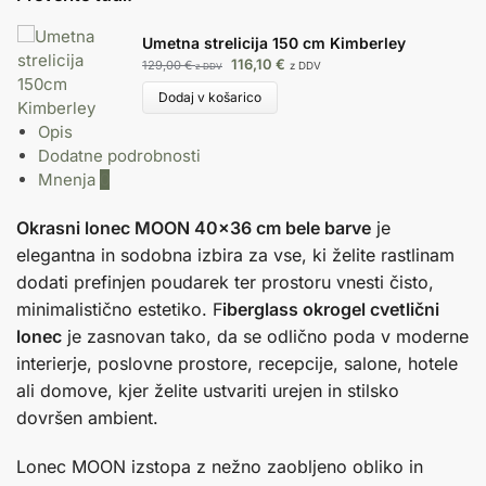
Umetna strelicija 150 cm Kimberley
116,10
€
129,00
€
z DDV
z DDV
Dodaj v košarico
Opis
Dodatne podrobnosti
Mnenja
0
Okrasni lonec MOON 40×36 cm bele barve
je
elegantna in sodobna izbira za vse, ki želite rastlinam
dodati prefinjen poudarek ter prostoru vnesti čisto,
minimalistično estetiko. F
iberglass okrogel cvetlični
lonec
je zasnovan tako, da se odlično poda v moderne
interierje, poslovne prostore, recepcije, salone, hotele
ali domove, kjer želite ustvariti urejen in stilsko
dovršen ambient.
Lonec MOON izstopa z nežno zaobljeno obliko in