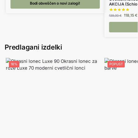
Bodi obveščen o novi zalogi!
AKCIJA (Schio
118,15
€
139,00
€
Predlagani izdelki
18%
POPUST