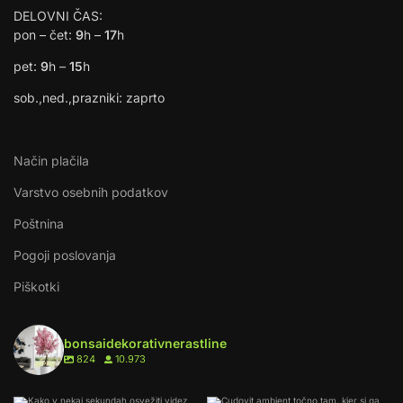
DELOVNI ČAS:
pon – čet:
9
h –
17
h
pet:
9
h –
15
h
sob.,ned.,prazniki: zaprto
Način plačila
Varstvo osebnih podatkov
Poštnina
Pogoji poslovanja
Piškotki
bonsaidekorativnerastline
824
10.973