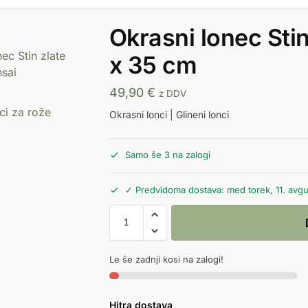
Okrasni lonec Sti
x 35 cm
49,90
€
z DDV
Okrasni lonci | Glineni lonci
Samo še 3 na zalogi
✓ Predvidoma dostava: med torek, 11. avgus
Le še zadnji kosi na zalogi!
Hitra dostava