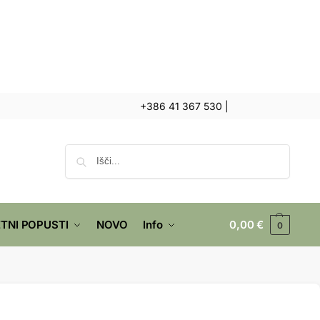
+386 41 367 530
|
Iskanje
TNI POPUSTI
NOVO
Info
0,00
€
0