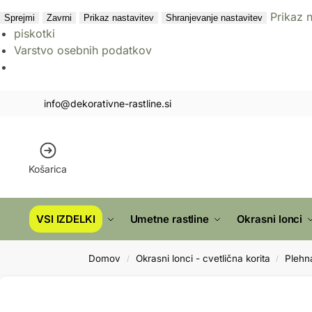
Prikaz 
Sprejmi
Zavrni
Prikaz nastavitev
Shranjevanje nastavitev
piskotki
Varstvo osebnih podatkov
info@dekorativne-rastline.si
Košarica
VSI IZDELKI
Umetne rastline
Okrasni lonci
Domov
Okrasni lonci - cvetlična korita
Plehna
/
/