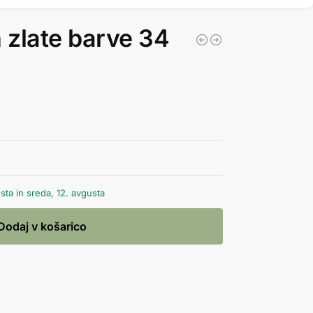
n zlate barve 34
ta in sreda, 12. avgusta
Dodaj v košarico