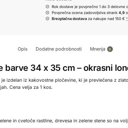
Rok dostave je povprečno 1 do 3 delovne 
Povprečna ocena zadovoljstva strank
4,9
o
Brezplačna dostava
za nakupe nad 150 €
*
Opis
Dodatne podrobnosti
Mnenja
0
e barve 34 x 35 cm – okrasni lon
 je izdelan iz kakovostne pločevine, ki je prevlečena z zla
ijah. Cena velja za 1 kos.
zelene in cvetoče rastline, drevesa in zelene stene so na volj