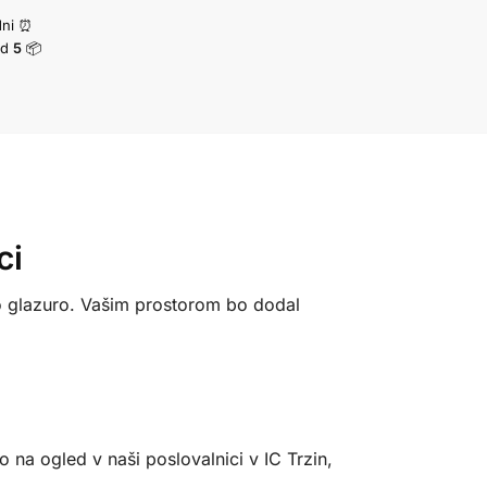
dni ⏰
d
5
📦
ci
to glazuro. Vašim prostorom bo dodal
o na ogled v naši poslovalnici v IC Trzin,