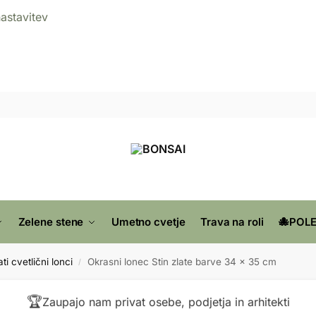
nastavitev
Zelene stene
Umetno cvetje
Trava na roli
🐙POLE
ti cvetlični lonci
Okrasni lonec Stin zlate barve 34 x 35 cm
/
🏆
Zaupajo nam privat osebe, podjetja in arhitekti