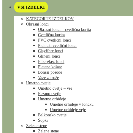
VSI IZDELKI
KATEGORIJE IZDELKOV
Okrasni lonci
Okrasni lonci – cvetlična korita
Cvetlična korita
PVC cvetlični lonci
Plehnati cvetlični lonci
Clayfibre lonci
Glineni lonci
Fiberglass lonci
Pletene košare
Bonsai posode
Vaze za rože
Umetno cvetje
Umetno cvetje – vse
Rezano cvetje
Umetne orhideje
Umetne orhideje v lončku
Umetne orhideje veje
Balkonsko cvetje
Šopki
Zelene stene
Zelene stene