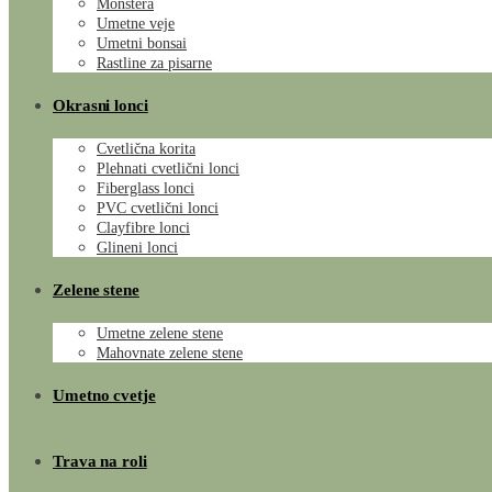
Monstera
Umetne veje
Umetni bonsai
Rastline za pisarne
Okrasni lonci
Cvetlična korita
Plehnati cvetlični lonci
Fiberglass lonci
PVC cvetlični lonci
Clayfibre lonci
Glineni lonci
Zelene stene
Umetne zelene stene
Mahovnate zelene stene
Umetno cvetje
Trava na roli