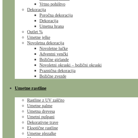
Vrtno pohištvo
Dekoracija
Poročna dekoracija
Dekoracija
Umetna hrana
Outlet %
Umetne jelke
Novoletna dekoracija
Novoletne lučke
Adventni venčki
Božične girlande
Novoletni okraski – božični okraski
Praznična dekoracija
Božične zvezde
Umetne rastline
Rastline z UV zaščito
Umetne palme
Umetna drevesa
Umetni pušpani
Dekorativne trave
Eksotične rastline
Umetne plezalke