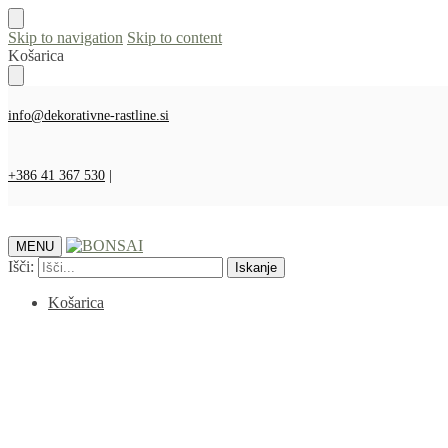
Skip to navigation
Skip to content
Košarica
info@dekorativne-rastline.si
+386 41 367 530
|
MENU
Išči:
Iskanje
Košarica