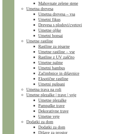
Mahovnate zelene stene
Umetna drevesa
Umetna drevesa – vsa
Umetni fikus
Drevesa s plodovi/cvetovi
Umetne oljke
Umetni bonsai
Umetne rastline
Rastline za pisarne
Umetne rastline – vse
Rastline z UV zaščito
Umetne palme
Umetni bambus
Začimbnice in dišavnice
Eksotične rastline
Umetni pušpani
Umetna trava na roli
Umetne plezalke | trave | veje
Umetne plezalke
Pampaške trave
Dekorativne trave
Umetne veje
Dodatki za dom
Dodatki za dom
Dišave za prostor