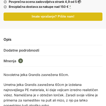
Povprečna ocena zadovoljstva strank
4,9
od
5
📦
Brezplačna dostava
za nakupe nad 150 €
*
Imate vprašanje? Pišite nam!
Opis
Dodatne podrobnosti
Mnenja
0
Novoletna jelka Grandis zasnežena 60cm.
Umetna jelka Grandis zasnežena 60cm je izdelana
najnovejšega PE materiala, ki daje vejicam izredno realističen
videz. Nameščena je v obtežen lonček. Zaradi svoje višine je
primerna za namestitev na pult ali mizo, z njo pa lahko
popestrimo tudi otroško sobo.