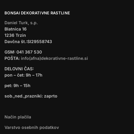
BONSAI DEKORATIVNE RASTLINE
Daniel Turk, s.p.
Blatnica 16
1236 Trzin
Davčna št.:SI29558743
GSM:
041 367 530
POŠTA:
info(afna)dekorativne-rastline.si
DELOVNI ČAS:
pon – čet:
9
h –
17
h
pet:
9
h –
15
h
sob.,ned.,prazniki: zaprto
Način plačila
Varstvo osebnih podatkov