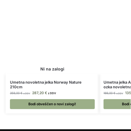
Umetna novoletna jelka Norway Nature
Umetna jelka A
210cm
ozka novoletna
287,20
€
13
359,00
€
169,00
€
z DDV
z DDV
z DDV
Bodi obveščen o novi zalogi!
Bodi 