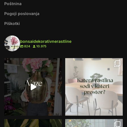
Poštnina
Pogoji poslovanja
Piškotki
bonsaidekorativnerastline
824
10.975