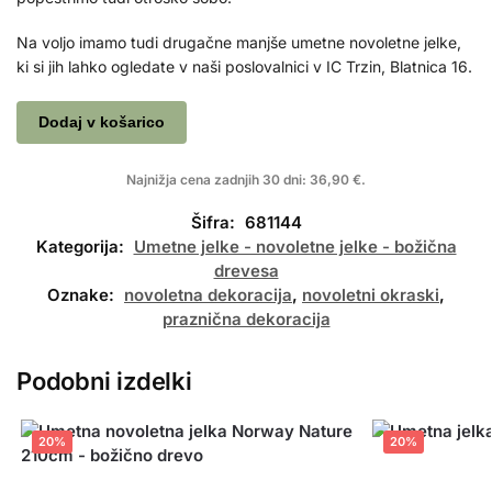
Na voljo imamo tudi drugačne manjše umetne novoletne jelke,
ki si jih lahko ogledate v naši poslovalnici v IC Trzin, Blatnica 16.
Dodaj v košarico
Najnižja cena zadnjih 30 dni:
36,90
€
.
Šifra:
681144
Kategorija:
Umetne jelke - novoletne jelke - božična
drevesa
Oznake:
novoletna dekoracija
,
novoletni okraski
,
praznična dekoracija
Podobni izdelki
20%
20%