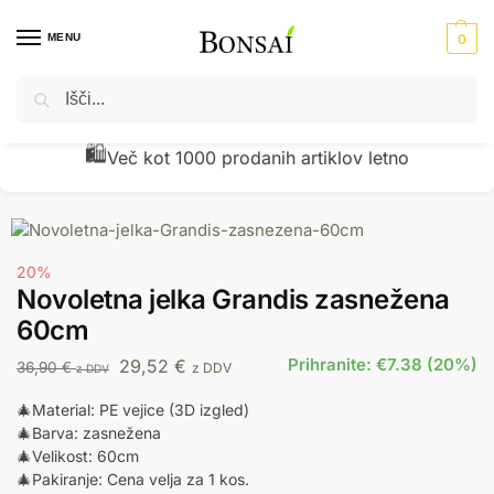
MENU
0
Iskanje
Domov
Umetne jelke - novoletne jelke - božična drevesa
Novoletna jelka Grandis zasnežena 60cm
/
/
🧾
Preverjena kakovost z vračili pod 1 %
20%
Novoletna jelka Grandis zasnežena
60cm
Prihranite: €7.38 (20%)
29,52
€
36,90
€
z DDV
z DDV
🎄Material: PE vejice (3D izgled)
🎄Barva: zasnežena
🎄Velikost: 60cm
🎄Pakiranje: Cena velja za 1 kos.