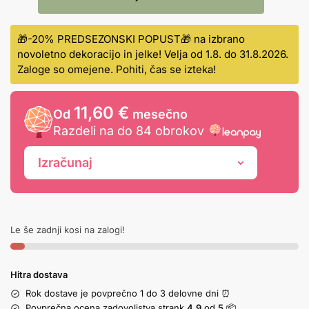
🎁-20% PREDSEZONSKI POPUST🎁 na izbrano
novoletno dekoracijo in jelke! Velja od 1.8. do 31.8.2026.
Zaloge so omejene. Pohiti, čas se izteka!
11,60 €
Od
mesečno
Razdeli na do 84 obrokov
Izračunaj
Le še zadnji kosi na zalogi!
Hitra dostava
Rok dostave je povprečno 1 do 3 delovne dni ⏰
Povprečna ocena zadovoljstva strank
4,9
od
5
📦