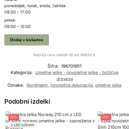
ponedeljek, torek, sreda, četrtek
09:00 – 17:00
petek
09:00 – 15:00
Dodaj v košarico
Najnižja cena zadnjih 30 dni:
689,00
€
.
Šifra:
196701951
Kategorija:
Umetne jelke - novoletne jelke - božična
drevesa
Oznake:
Nordmann
,
novoletna dekoracija
,
umetne jelke
Podobni izdelki
20%
20%
z LED lučkami