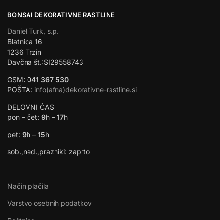
BONSAI DEKORATIVNE RASTLINE
Daniel Turk, s.p.
Blatnica 16
1236 Trzin
Davčna št.:SI29558743
GSM:
041 367 530
POŠTA:
info(afna)dekorativne-rastline.si
DELOVNI ČAS:
pon – čet:
9
h –
17
h
pet:
9
h –
15
h
sob.,ned.,prazniki: zaprto
Način plačila
Varstvo osebnih podatkov