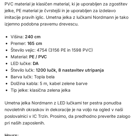
PVC material je klasičen material, ki je uporabljen za zgostitev
jelke, PE material je čvrstejši in je uporabljen za izdelavo
imitacije pravih iglic. Umetna jelka z lučkami Nordmann je tako
izjemno podobna pravemu drevescu.
Višina:
240 cm
Premer:
165 cm
Število vejic: 4754 (3156 PE in 1598 PVC)
Material:
PE / PVC
LED lučke:
DA
Število lučk:
1200 lučk, 8 nastavitev utripanja
Barva lučk: Topla bela
Dolžina kabla: 5 m, kabel zelene barve
Tip jelke: klasična zelena jelka
Umetna jelka Nordmann z LED lučkami ter pestra ponudba
novoletnih okraskov in dekoracije je na voljo na ogled v naši
poslovalnici v IC Trzin. Prosimo, da predhodno preverite zalogo
pri naših zaposlenih.
Hours: