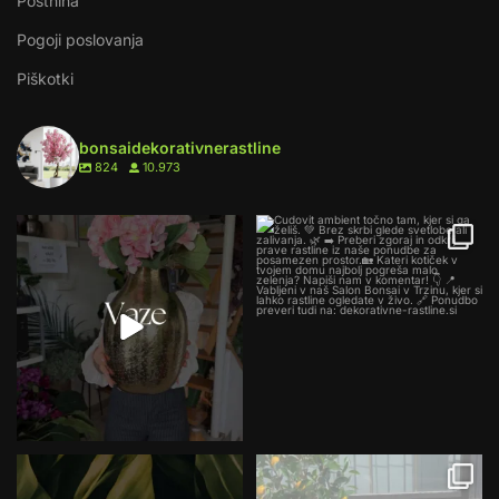
Poštnina
Pogoji poslovanja
Piškotki
bonsaidekorativnerastline
824
10.973