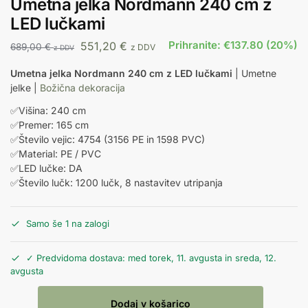
Umetna jelka Nordmann 240 cm z
LED lučkami
Prihranite: €137.80 (20%)
551,20
€
689,00
€
z DDV
z DDV
Umetna jelka Nordmann 240 cm z LED lučkami
| Umetne
jelke |
Božična dekoracija
✅Višina: 240 cm
✅Premer: 165 cm
✅Število vejic: 4754 (3156 PE in 1598 PVC)
✅Material: PE / PVC
✅LED lučke: DA
✅Število lučk: 1200 lučk, 8 nastavitev utripanja
Samo še 1 na zalogi
✓ Predvidoma dostava: med torek, 11. avgusta in sreda, 12.
avgusta
Dodaj v košarico