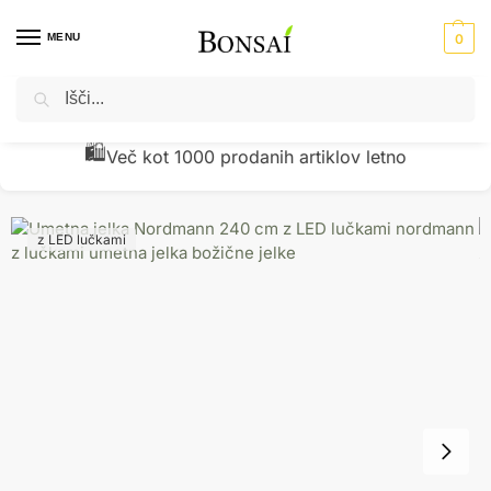
MENU
0
Iskanje
Domov
Umetne jelke - novoletne jelke - božična drevesa
Umetna jelka Nordmann 240 cm z LED lučkami
/
/
🧾
Preverjena kakovost z vračili pod 1 %
z LED lučkami