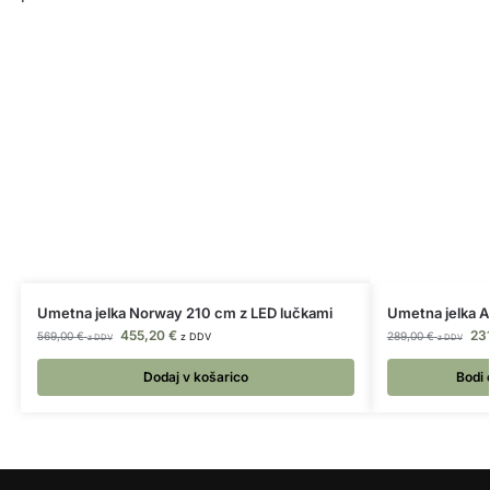
Umetna jelka Norway 210 cm z LED lučkami
Umetna jelka 
455,20
€
23
569,00
€
289,00
€
z DDV
z DDV
z DDV
Dodaj v košarico
Bodi 