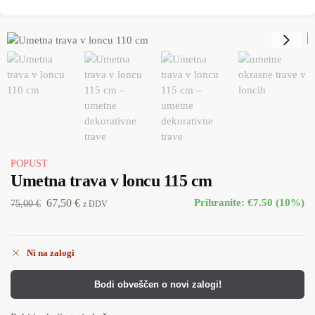
POPUST
Umetna trava v loncu 115 cm
67,50
€
Prihranite: €7.50 (10%)
75,00
€
z DDV
Ni na zalogi
Bodi obveščen o novi zalogi!