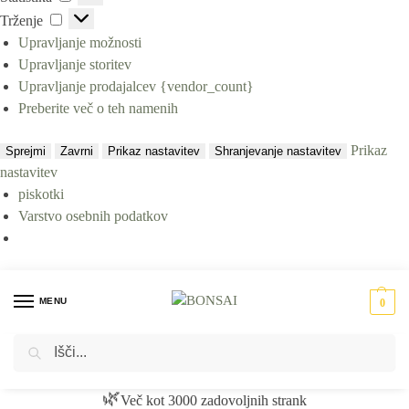
Trženje
Upravljanje možnosti
Upravljanje storitev
Upravljanje prodajalcev {vendor_count}
Preberite več o teh namenih
Prikaz
Sprejmi
Zavrni
Prikaz nastavitev
Shranjevanje nastavitev
nastavitev
piskotki
Varstvo osebnih podatkov
MENU
0
Iskanje
Domov
Umetne rastline
Dekorativne trave
Umetna trava v loncu 115 cm
/
/
/
🏆
Zaupajo nam privat osebe, podjetja in arhitekti