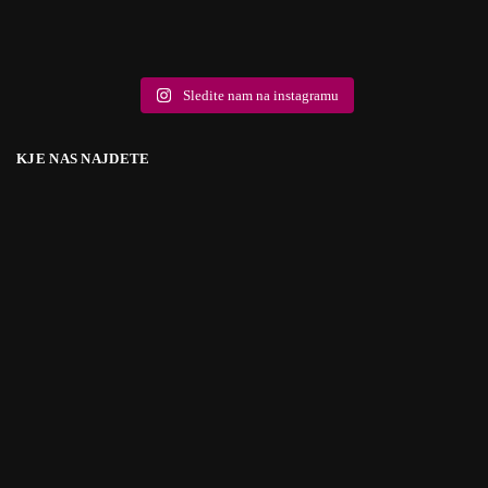
8
0
6
1
6
0
2
0
10
2
9
0
18
0
5
1
10
1
Sledite nam na instagramu
KJE NAS NAJDETE