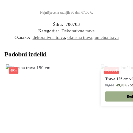
Najnižja cena zadnjih 30 dni:
67,50
€
.
Šifra:
700703
Kategorija:
Dekorativne trave
Oznake:
dekorativna trava
,
okrasna trava
,
umetna trava
Podobni izdelki
40%
POPUST
Trava 126 cm v 
49,90
€
79,90
€
z D
Bodi