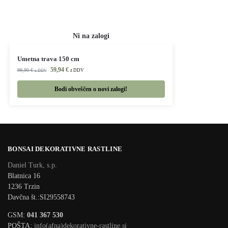
Umetna trava 150 cm
59,94
€
99,90
€
z DDV
z DDV
Bodi obveščen o novi zalogi!
BONSAI DEKORATIVNE RASTLINE
Daniel Turk, s.p.
Blatnica 16
1236 Trzin
Davčna št.:SI29558743
GSM:
041 367 530
POŠTA:
info(afna)dekorativne-rastline.si