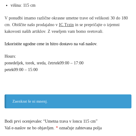
višina: 115 cm
V ponudbi imamo različne okrasne umetne trave od velikosti 30 do 180
cm. Obiščite našo prodajalno v
IC Trzin
in se prepričajte o izjemni
kakovosti naših artiklov. Z veseljem vam bomo svetovali.
Izkoristite ugodne cene in hitro dostavo na vaš naslov.
Hours:
ponedeljek, torek, sreda, četrtek
09:00 – 17:00
petek
09:00 – 15:00
Zaenkrat še ni mnenj.
Bodi prvi ocenjevalec “Umetna trava v loncu 115 cm”
Vaš e-naslov ne bo objavljen.
*
označuje zahtevana polja