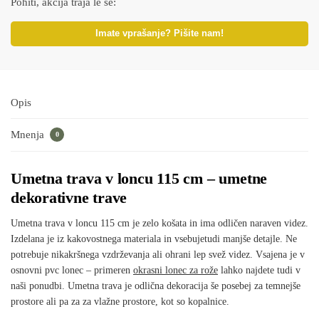
Pohiti, akcija traja le še:
Imate vprašanje? Pišite nam!
Opis
Mnenja
0
Umetna trava v loncu 115 cm –
umetne
dekorativne trave
Umetna trava v loncu 115 cm je zelo košata in ima odličen naraven videz.
Izdelana je iz kakovostnega materiala in vsebujetudi manjše detajle. Ne
potrebuje nikakršnega vzdrževanja ali ohrani lep svež videz. Vsajena je v
osnovni pvc lonec – primeren
okrasni lonec za rože
lahko najdete tudi v
naši ponudbi. Umetna trava je odlična dekoracija še posebej za temnejše
prostore ali pa za za vlažne prostore, kot so kopalnice.