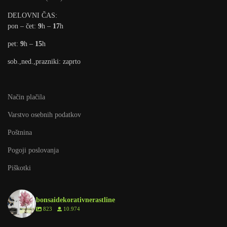
DELOVNI ČAS:
pon – čet:
9
h –
17
h
pet:
9
h –
15
h
sob.,ned.,prazniki: zaprto
Način plačila
Varstvo osebnih podatkov
Poštnina
Pogoji poslovanja
Piškotki
bonsaidekorativnerastline
823
10.974